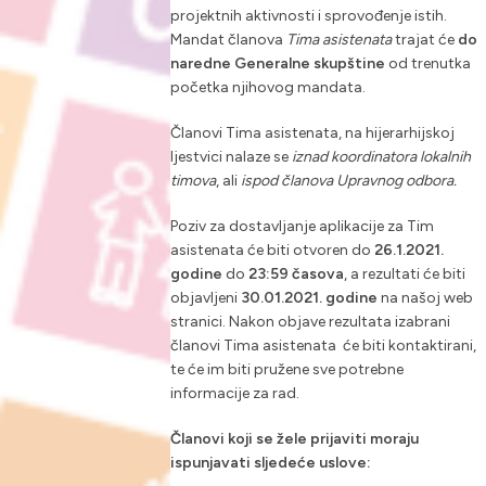
projektnih aktivnosti i sprovođenje istih.
Mandat članova
Tima asistenata
trajat će
do
naredne Generalne skupštine
od trenutka
početka njihovog mandata.
Članovi Tima asistenata, na hijerarhijskoj
ljestvici nalaze se
iznad koordinatora lokalnih
timova
, ali
ispod članova Upravnog odbora.
Poziv za dostavljanje aplikacije za Tim
asistenata će biti otvoren do
26.1.2021.
godine
do
23:59 časova
, a rezultati će biti
objavljeni
30.01.2021. godine
na našoj web
stranici. Nakon objave rezultata izabrani
članovi Tima asistenata će biti kontaktirani,
te će im biti pružene sve potrebne
informacije za rad.
Članovi koji se žele prijaviti moraju
ispunjavati sljedeće uslove: