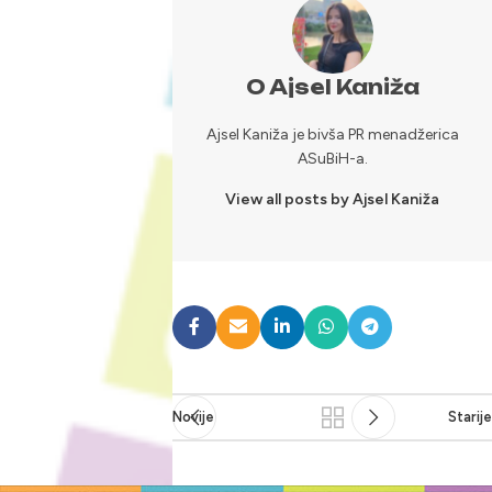
O Ajsel Kaniža
Ajsel Kaniža je bivša PR menadžerica
ASuBiH-a.
View all posts by Ajsel Kaniža
Novije
Starije