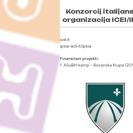
Konzorcij italijan
organizacija ICEI/
icei.it
ipsia-acli.it/ipsia
Finansirani projekti:
1. ASuBiH kamp – Bosanska Krupa (201