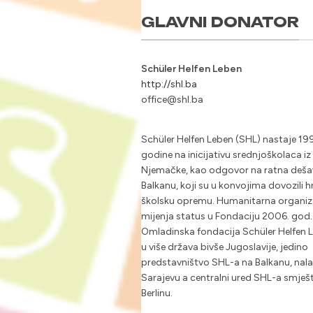
GLAVNI DONATOR
Schüler Helfen Leben
http://shl.ba
office@shl.ba
Schüler Helfen Leben (SHL) nastaje 19
godine na inicijativu srednjoškolaca iz
Njemačke, kao odgovor na ratna deša
Balkanu, koji su u konvojima dovozili h
školsku opremu. Humanitarna organiz
mijenja status u Fondaciju 2006. god.
Omladinska fondacija Schüler Helfen L
u više država bivše Jugoslavije, jedino
predstavništvo SHL-a na Balkanu, nalaz
Sarajevu a centralni ured SHL-a smješt
Berlinu.