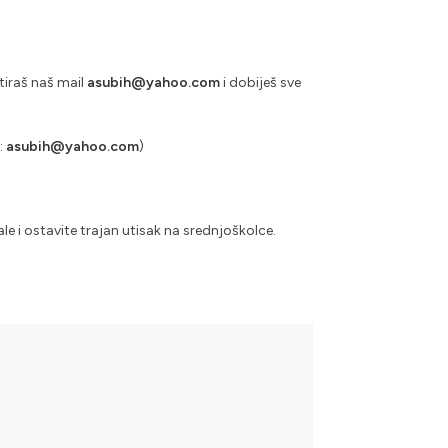
tiraš naš mail
asubih@yahoo.com
i dobiješ sve
:
asubih@yahoo.com
)
ale i ostavite trajan utisak na srednjoškolce.