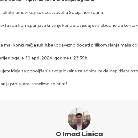
lokalni timovi koji su učestvovali u Socijalnom danu.
ta i da li on ispunjava kriterije Fonda, osjećaj se slobodno da kontak
 na mail
konkurs@asubih.ba
(obavezno dodati prilikom slanja maila cc 
rijedloga je 30.april 2024. godine u 23:59h.
zujete ideje za poboljšanje svoje lokalne zajednice, te da inspirišete ost
nju projekata i veselimo se istim!
O Imad Lisica