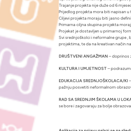
Trajanje projekta nije duže od 6 mjesec
Prijedlog projekta mora biti napisan u
Ciljevi projekta moraju biti jasno defi
Primarna ciljna skupina projekta moraju
Projekat je dostavljen u primarnoj fo
Svi srednjoškolci i neformalne grupe , 
projektima, te da na kreativan način na
DRUŠTVENI ANGAŽMAN
– doprinos z
KULTURA I UMJETNOST
– podrazumij
EDUKACIJA SREDNJOŠKOLACA/KI
–
pažnju posvetiti neformalnom obrazova
RAD SA SREDNJIM ŠKOLAMA U LO
se bore i zagovaraju za bolje obrazovan
Aplikacija za prijavu nalazi se na slje