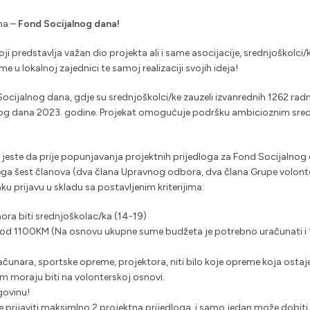
ma –
Fond Socijalnog dana!
i predstavlja važan dio projekta ali i same asocijacije, srednjoškolci/k
u lokalnoj zajednici te samoj realizaciji svojih ideja!
ijalnog dana, gdje su srednjoškolci/ke zauzeli izvanrednih 1262 radni
nog dana 2023. godine. Projekat omogućuje podršku ambicioznim sre
este da prije popunjavanja projektnih prijedloga za Fond Socijalnog da
vega šest članova (dva člana Upravnog odbora, dva člana Grupe volonte
ku prijavu u skladu sa postavljenim kriterijima:
ra biti srednjoškolac/ka (14-19)
i od 1100KM (Na osnovu ukupne sume budžeta je potrebno uračunati i 1
unara, sportske opreme, projektora, niti bilo koje opreme koja ostaje
m moraju biti na volonterskoj osnovi.
govinu!
prijaviti maksimlno 2 projektna prijedloga, i samo jedan može dobiti 