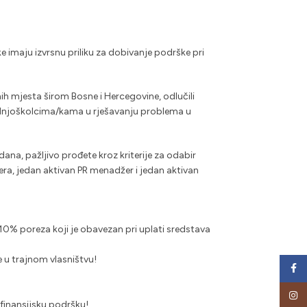
e imaju izvrsnu priliku za dobivanje podrške pri
h mjesta širom Bosne i Hercegovine, odlučili
dnjoškolcima/kama u rješavanju problema u
na, pažljivo prođete kroz kriterije za odabir
ra, jedan aktivan PR menadžer i jedan aktivan
0% poreza koji je obavezan pri uplati sredstava
 u trajnom vlasništvu!
Face
Insta
finansijsku podršku!