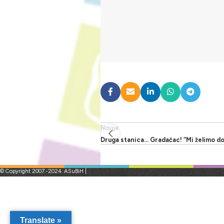
Novije
Druga stanica… Gradačac! “Mi želimo dob
© Copyright 2007.-2024. ASuBiH |
Translate »