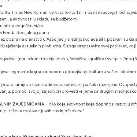
i.
 fontu Times New Roman, veličina fonta 12 i može se sastojati od najviš
nisani, a aktivnosti u skladu sa budžetom.
 biti srednjoškolci/ke.
rmi Fonda Socijalnog dana.
bez obzira na članstvo u Asocijaciji srednjoškolaca BiH, pozvani su da s
đu rješenje aktueknih problema. S toga predstavite svoj projekat, koji m
ajednici (npr. rekonstrukcija parka, šetališta, igrališta i svega slično
eva segmente koji se odnose na poboljšanje kulture u vašim lokalni
 podrazumijeva razne radionice, seminare, pa čak i razmjene. Ovaj vid 
nju, pomoći svojoj zajednici i provesti vrijeme sa drugim srednjoško
KALNIM ZAJEDNICAMA
– bilo koja aktivnost koja doprinosi razvoju infr
je i teže ka motivaciji svih srednjoškolaca!
dećem linku:
Prijavnica za Fond Socijalnog dana
.