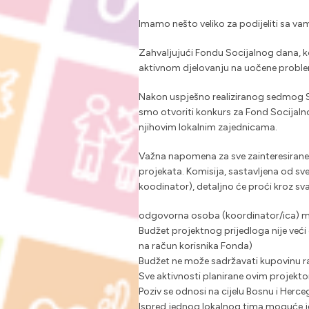
Imamo nešto veliko za podijeliti sa va
Zahvaljujući Fondu Socijalnog dana, koj
aktivnom djelovanju na uočene probleme 
Nakon uspješno realiziranog sedmog Soc
smo otvoriti konkurs za Fond Socijal
njihovim lokalnim zajednicama.
Važna napomena za sve zainteresirane j
projekata. Komisija, sastavljena od s
koodinator), detaljno će proći kroz sva
odgovorna osoba (koordinator/ica) mo
Budžet projektnog prijedloga nije već
na račun korisnika Fonda)
Budžet ne može sadržavati kupovinu rač
Sve aktivnosti planirane ovim projekto
Poziv se odnosi na cijelu Bosnu i Herce
Ispred jednog lokalnog tima moguće je 