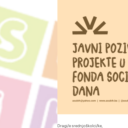
Dragi/e srednjoškolci/ke,