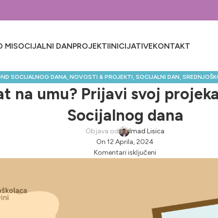
 MI
SOCIJALNI DAN
PROJEKTI
INICIJATIVE
KONTAKT
,
,
,
OND SOCIJALNOG DANA
NOVOSTI & PROJEKTI
SOCIJALNI DAN
SREDNJOŠKO
t na umu? Prijavi svoj projek
Socijalnog dana
Objava od
Imad Lisica
On 12 Aprila, 2024
Komentari isključeni