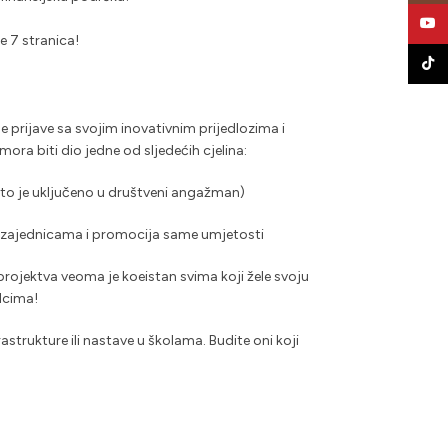
YouT
e 7 stranica!
TikTo
e prijave sa svojim inovativnim prijedlozima i
ora biti dio jedne od sljedećih cjelina:
g što je uključeno u društveni angažman)
m zajednicama i promocija same umjetosti
projektva veoma je koeistan svima koji žele svoju
lcima!
astrukture ili nastave u školama. Budite oni koji