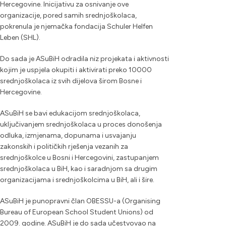
Hercegovine. Inicijativu za osnivanje ove
organizacije, pored samih srednjoškolaca,
pokrenula je njemačka fondacija Schuler Helfen
Leben (SHL).
Do sada je ASuBiH odradila niz projekata i aktivnosti
kojim je uspjela okupiti i aktivirati preko 10000
srednjoškolaca iz svih dijelova širom Bosne i
Hercegovine.
ASuBiH se bavi edukacijom srednjoškolaca,
uključivanjem srednjoškolaca u proces donošenja
odluka, izmjenama, dopunama i usvajanju
zakonskih i političkih rješenja vezanih za
srednjoškolce u Bosni i Hercegovini, zastupanjem
srednjoškolaca u BiH, kao i saradnjom sa drugim
organizacijama i srednjoškolcima u BiH, ali i šire.
ASuBiH je punopravni član OBESSU-a (Organising
Bureau of European School Student Unions) od
2009. godine. ASuBiH je do sada učestvovao na