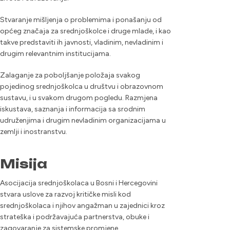
Stvaranje mišljenja o problemima i ponašanju od
općeg značaja za srednjoškolce i druge mlade, i kao
takve predstaviti ih javnosti, vladinim, nevladinim i
drugim relevantnim institucijama.
Zalaganje za poboljšanje položaja svakog
pojedinog srednjoškolca u društvu i obrazovnom
sustavu, i u svakom drugom pogledu. Razmjena
iskustava, saznanja i informacija sa srodnim
udruženjima i drugim nevladinim organizacijama u
zemlji i inostranstvu.
Misija
Asocijacija srednjoškolaca u Bosni i Hercegovini
stvara uslove za razvoj kritičke misli kod
srednjoškolaca i njihov angažman u zajednici kroz
strateška i podržavajuća partnerstva, obuke i
zagovaranje za sistemske promjene.