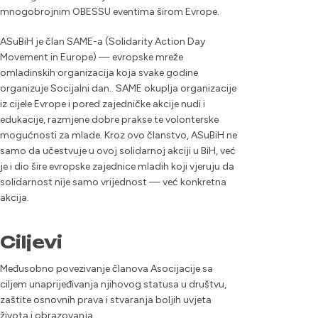
mnogobrojnim OBESSU eventima širom Evrope.
ASuBiH je član SAME-a (Solidarity Action Day
Movement in Europe) — evropske mreže
omladinskih organizacija koja svake godine
organizuje Socijalni dan.. SAME okuplja organizacije
iz cijele Evrope i pored zajedničke akcije nudi i
edukacije, razmjene dobre prakse te volonterske
mogućnosti za mlade. Kroz ovo članstvo, ASuBiH ne
samo da učestvuje u ovoj solidarnoj akciji u BiH, već
je i dio šire evropske zajednice mladih koji vjeruju da
solidarnost nije samo vrijednost — već konkretna
akcija.
Ciljevi
Međusobno povezivanje članova Asocijacije sa
ciljem unaprijeđivanja njihovog statusa u društvu,
zaštite osnovnih prava i stvaranja boljih uvjeta
života i obrazovanja.