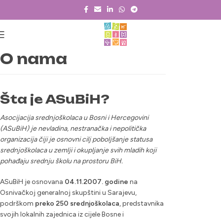
O nama
Šta je ASuBiH?
Asocijacija srednjoškolaca u Bosni i Hercegovini
(ASuBiH) je nevladina, nestranačka i nepolitička
organizacija čiji je osnovni cilj poboljšanje statusa
srednjoškolaca u zemlji i okupljanje svih mladih koji
pohađaju srednju školu na prostoru BiH.
ASuBiH je osnovana
04.11.2007. godine
na
Osnivačkoj generalnoj skupštini u Sarajevu,
podrškom
preko 250 srednjoškolaca
, predstavnika
svojih lokalnih zajednica iz cijele Bosne i