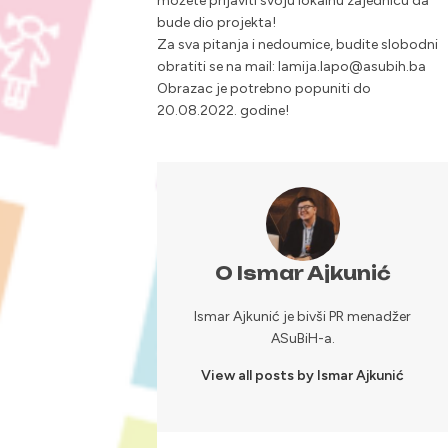
možete prijaviti svoju lokalnu zajednicu da
bude dio projekta!
Za sva pitanja i nedoumice, budite slobodni
obratiti se na mail: lamija.lapo@asubih.ba
Obrazac je potrebno popuniti do
20.08.2022. godine!
O Ismar Ajkunić
Ismar Ajkunić je bivši PR menadžer
ASuBiH-a.
View all posts by Ismar Ajkunić