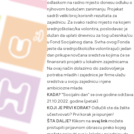
odlaskom na radno mjesto donesu odluku o
njihovom budućem zanimanju. Projekat
sadrži veliki broj korisnih rezultata za
zajednicu. Za svako radno mjesto na kojem
srednjoškolac/ka volontira, poslodavac je
dužan da uplati dnevnicu za tog učesnika/cu
u Fond Socijalnog dana. Svrha ovog Fonda
jeste da srednjoškolci/ke volontirajući jedan
dan prikupe novčana sredstva kojima će se
finansirati projekti u lokalnim zajednicama.
Na ovaj način dolazimo do zadovoljenja
potreba mladih i zajednice jer firme ulažu
sredstva u svoju zajednicu i njene
ambiciozne mlade.
KADA? “
Socijalni dan” se ove godine održava
21.10.2022. godine (petak).
KOJI JE PRVI KORAK?
Odlučili ste da želite
učestvovati? Prvi korak je ispunjen!
ŠTA DALJE?
Klikom na
ovaj link
možete
pristupiti prijavnom obrascu preko kojeg