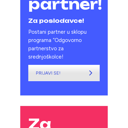
partner!
Za poslodavce!
Postani partner u sklopu
programa “Odgovorno
partnerstvo za
srednjoškolce!
PRIJAVI SE!
Za