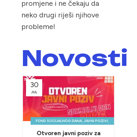
promjene i ne čekaju da
neko drugi riješi njihove
probleme!
Novosti
30
09
JUL
OKT
,
,
FOND SOCIJALNOG DANA
JAVNI POZIVI
,
LOKALNI TIMOVI
NOVOSTI & PROJEKTI
Otvoren javni poziv za
Ma