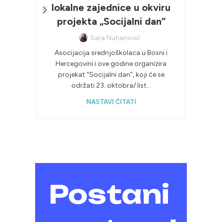
lokalne zajednice u okviru
pod
projekta „Socijalni dan”
vje
Sara Nuhanović
Asocijacija srednjoškolaca u Bosni i
Hercegovini i ove godine organizira
Da li
projekat “Socijalni dan”, koji će se
nos
održati 23. oktobra/ list...
in
NASTAVI ČITATI
Postani