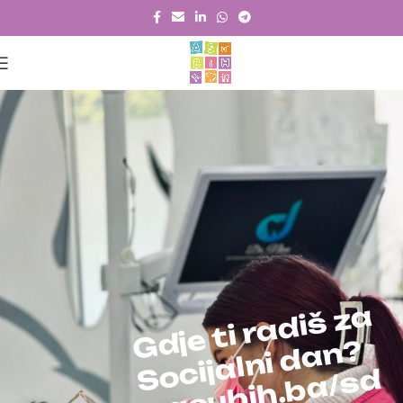
a
z
š
i
d
a
r
i
t
e
j
d
G
?
n
a
d
i
n
l
a
j
i
c
o
S
d
s
/
a
b
.
h
i
b
u