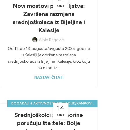
POZITIVNE SREDNJOŠKOLSKE PRIČE
Novi mostovi prijateljstva:
OKT
Završena razmjena
srednjoškolaca iz Bijeljine i
Kalesije
Albin Begović
Od 11. do 13. augusta/avgusta 2025. godine
u Kalesiji je održana razmjena
srednjoškolaca iz Bijeljine i Kalesije, kroz koju
su mladi iz...
NASTAVI ČITATI
,
,
DOGAĐAJI & AKTIVNOSTI
EDUKACIJE/KAMPOVI
14
,
,
NOVOSTI & PROJEKTI
POZITIVNE PRIČE
Srednjoškolci sa Jahorine
OKT
SREDNJOŠKOLCI PRIČAJU!
poručuju šta žele: Bolje