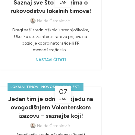
Saznaj sve što te zanima o
JAN
rukovodstvu lokalnih timova!
Naida Ćemalović
Dragi naši srednjoškolci i srednjoškolke,
Ukoliko ste zainteresirani za prijavu na
pozicije koordinatora/ice ili PR
menadžera/ice lo...
NASTAVI ČITATI
,
LOKALNI TIMOVI
NOVOSTI & PROJEKTI
07
Jedan tim je odnio pobjedu na
JAN
ovogodišnjem Volonterskom
izazovu – saznajte koji!
Naida Ćemalović
Asocijacija srednjoškolaca u Bosni i