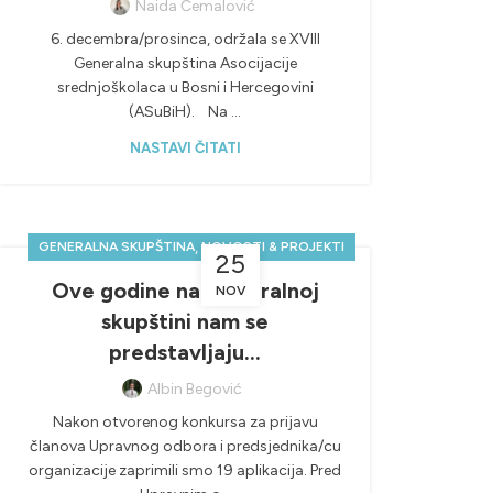
Naida Ćemalović
6. decembra/prosinca, održala se XVIIl
Generalna skupština Asocijacije
srednjoškolaca u Bosni i Hercegovini
(ASuBiH). Na ...
NASTAVI ČITATI
,
GENERALNA SKUPŠTINA
NOVOSTI & PROJEKTI
25
Ove godine na Generalnoj
NOV
skupštini nam se
predstavljaju…
Albin Begović
Nakon otvorenog konkursa za prijavu
članova Upravnog odbora i predsjednika/cu
organizacije zaprimili smo 19 aplikacija. Pred