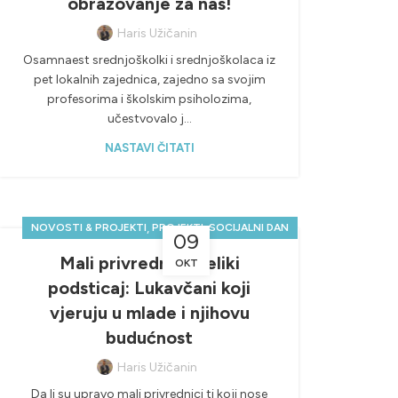
obrazovanje za nas!
Haris Užičanin
Osamnaest srednjoškolki i srednjoškolaca iz
pet lokalnih zajednica, zajedno sa svojim
profesorima i školskim psiholozima,
učestvovalo j...
NASTAVI ČITATI
,
,
NOVOSTI & PROJEKTI
PROJEKTI
SOCIJALNI DAN
09
Mali privrednici, veliki
OKT
podsticaj: Lukavčani koji
vjeruju u mlade i njihovu
budućnost
Haris Užičanin
Da li su upravo mali privrednici ti koji nose