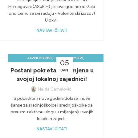
Hercegovini (ASuBiH) je i ove godine održala
ono čemu se svi raduju - Volonterski izazov!
U okv...
NASTAVI ČITATI
,
,
JAVNI POZIVI
LOKALNI TIMOVI
05
NOVOSTI & PROJEKTI
Postani pokretač promjena u
JAN
svojoj lokalnoj zajednici!
Naida Ćemalović
S početkom nove godine dolaze i nove
šanse za srednjoškolce i srednjoškolke da
preuzmu aktivnu ulogu u mijenjanju svojih
lokalnih zajed...
NASTAVI ČITATI