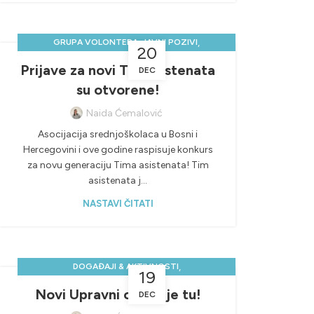
,
,
GRUPA VOLONTERA
JAVNI POZIVI
20
NOVOSTI & PROJEKTI
Prijave za novi Tim asistenata
DEC
su otvorene!
Naida Ćemalović
Asocijacija srednjoškolaca u Bosni i
Hercegovini i ove godine raspisuje konkurs
za novu generaciju Tima asistenata! Tim
asistenata j...
NASTAVI ČITATI
,
DOGAĐAJI & AKTIVNOSTI
19
,
,
GENERALNA SKUPŠTINA
NOVOSTI & PROJEKTI
Novi Upravni odbor je tu!
DEC
UPRAVNI ODBOR