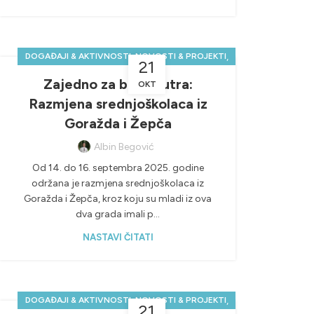
,
,
DOGAĐAJI & AKTIVNOSTI
NOVOSTI & PROJEKTI
21
POZITIVNE SREDNJOŠKOLSKE PRIČE
Zajedno za bolje sutra:
OKT
Razmjena srednjoškolaca iz
Goražda i Žepča
Albin Begović
Od 14. do 16. septembra 2025. godine
održana je razmjena srednjoškolaca iz
Goražda i Žepča, kroz koju su mladi iz ova
dva grada imali p...
NASTAVI ČITATI
,
,
DOGAĐAJI & AKTIVNOSTI
NOVOSTI & PROJEKTI
21