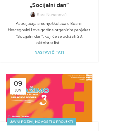
„Socijalni dan”
Sara Nuhanović
Asocijacija srednjoškolaca u Bosni i
Hercegovini i ove godine organizira projekat
“Socijalni dan”, koji će se održati 23.
oktobra/ list...
NASTAVI ČITATI
09
JUN
,
JAVNI POZIVI
NOVOSTI & PROJEKTI