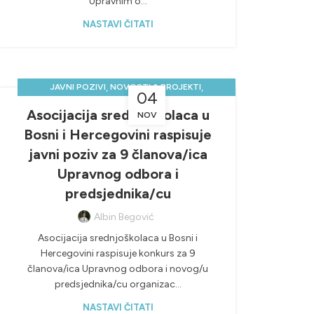
Upravnim o...
NASTAVI ČITATI
,
,
JAVNI POZIVI
NOVOSTI & PROJEKTI
04
UPRAVNI ODBOR
Asocijacija srednjoškolaca u
NOV
Bosni i Hercegovini raspisuje
javni poziv za 9 članova/ica
Upravnog odbora i
predsjednika/cu
Albin Begović
Asocijacija srednjoškolaca u Bosni i
Hercegovini raspisuje konkurs za 9
članova/ica Upravnog odbora i novog/u
predsjednika/cu organizac...
NASTAVI ČITATI