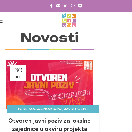
Novosti
30
JUL
,
,
FOND SOCIJALNOG DANA
JAVNI POZIVI
,
LOKALNI TIMOVI
NOVOSTI & PROJEKTI
Otvoren javni poziv za lokalne
zajednice u okviru projekta