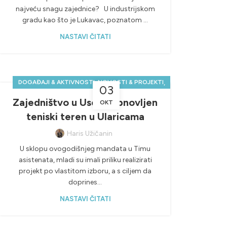
najveću snagu zajednice? U industrijskom
gradu kao što je Lukavac, poznatom ...
NASTAVI ČITATI
,
,
DOGAĐAJI & AKTIVNOSTI
NOVOSTI & PROJEKTI
03
,
POZITIVNE PRIČE
PROJEKTI
Zajedništvo u Usori: Obnovljen
OKT
teniski teren u Ularicama
Haris Užičanin
U sklopu ovogodišnjeg mandata u Timu
asistenata, mladi su imali priliku realizirati
projekt po vlastitom izboru, a s ciljem da
doprines...
NASTAVI ČITATI