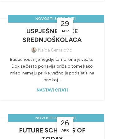
,
NOVOSTI & PROJEKTI
29
,
POZITIVNE SREDNJOŠKOLSKE PRIČE
USPJEŠNE PRIČE
APR
SREDNJOŠKOLCI PRIČAJU!
SREDNJOŠKOLACA
Naida Ćemalović
Budućnost nije negdje tamo, ona je već tu.
Dok se često ponavlja priča o tome kako
mladi nemaju prilike, važno je podsjetiti na
one koj...
NASTAVI ČITATI
,
NOVOSTI & PROJEKTI
26
,
POZITIVNE SREDNJOŠKOLSKE PRIČE
PROJEKTI
FUTURE SCHOOLS OF
APR