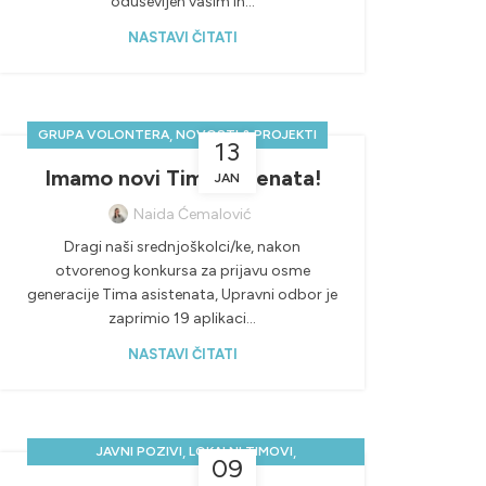
oduševljen vašim in...
NASTAVI ČITATI
,
GRUPA VOLONTERA
NOVOSTI & PROJEKTI
13
Imamo novi Tim asistenata!
JAN
Naida Ćemalović
Dragi naši srednjoškolci/ke, nakon
otvorenog konkursa za prijavu osme
generacije Tima asistenata, Upravni odbor je
zaprimio 19 aplikaci...
NASTAVI ČITATI
,
,
JAVNI POZIVI
LOKALNI TIMOVI
09
NOVOSTI & PROJEKTI