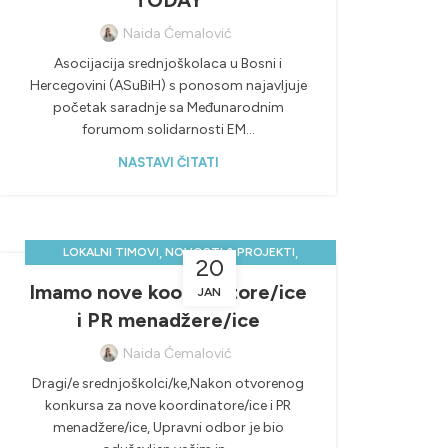
TODAY
Naida Ćemalović
Asocijacija srednjoškolaca u Bosni i
Hercegovini (ASuBiH) s ponosom najavljuje
početak saradnje sa Međunarodnim
forumom solidarnosti EM...
NASTAVI ČITATI
,
,
LOKALNI TIMOVI
NOVOSTI & PROJEKTI
20
UNCATEGORIZED
Imamo nove koordinatore/ice
JAN
i PR menadžere/ice
Naida Ćemalović
Dragi/e srednjoškolci/ke,Nakon otvorenog
konkursa za nove koordinatore/ice i PR
menadžere/ice, Upravni odbor je bio