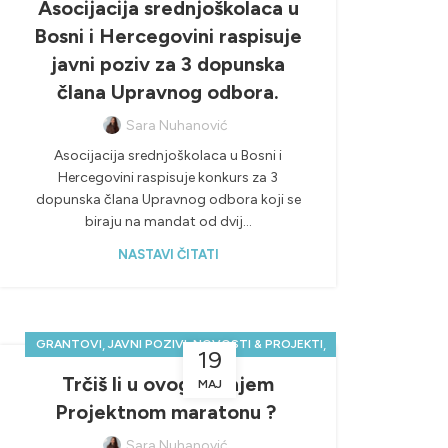
Asocijacija srednjoškolaca u
Bosni i Hercegovini raspisuje
javni poziv za 3 dopunska
člana Upravnog odbora.
Sara Nuhanović
Asocijacija srednjoškolaca u Bosni i
Hercegovini raspisuje konkurs za 3
dopunska člana Upravnog odbora koji se
biraju na mandat od dvij...
NASTAVI ČITATI
,
,
,
GRANTOVI
JAVNI POZIVI
NOVOSTI & PROJEKTI
19
UNCATEGORIZED
Trčiš li u ovogodišnjem
MAJ
Projektnom maratonu ?
Sara Nuhanović