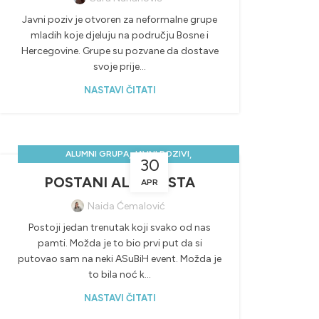
Javni poziv je otvoren za neformalne grupe
mladih koje djeluju na području Bosne i
Hercegovine. Grupe su pozvane da dostave
svoje prije...
NASTAVI ČITATI
,
,
ALUMNI GRUPA
JAVNI POZIVI
30
NOVOSTI & PROJEKTI
POSTANI ALUMNISTA
APR
Naida Ćemalović
Postoji jedan trenutak koji svako od nas
pamti. Možda je to bio prvi put da si
putovao sam na neki ASuBiH event. Možda je
to bila noć k...
NASTAVI ČITATI