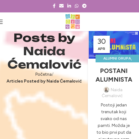
Posts by
30
Naida
APR
,
ALUMNI GRUPA
Ćemalović
,
JAVNI POZIVI
POSTANI
Početna
NOVOSTI &
ALUMNISTA
Articles Posted by Naida Ćemalović
PROJEKTI
Naida
Ćemalović
Postoji jedan
trenutak koji
svako od nas
pamti. Možda je
to bio prvi put da