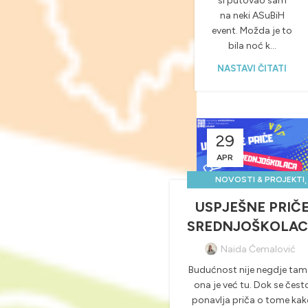
si putovao sam
na neki ASuBiH
event. Možda je to
bila noć k...
NASTAVI ČITATI
29
APR
,
NOVOSTI & PROJEKTI
POZITIVNE SREDNJOŠKOL
USPJEŠNE PRIČ
PRIČE
SREDNJOŠKOLA
,
SREDNJOŠKOLCI PRIČAJ
Naida Ćemalović
Budućnost nije negdje tam
ona je već tu. Dok se čest
ponavlja priča o tome ka