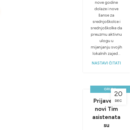
nove godine
dolaze i nove
šanse za
srednjoškolce i
srednjoškolke da
preuzmu aktivnu
ulogu u
mijenjanju svojih
lokalnih zajed...
NASTAVI ČITATI
GRUPA
20
VOLONTERA
Prijave za
DEC
,
,
JAVNI POZIVI
novi Tim
NOVOSTI &
asistenata
PROJEKTI
su