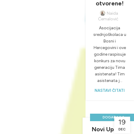
otvorene!
Naida
Ćemalović
Asocijacija
srednjoškolaca u
Bosni i
Hercegovini i ove
godine raspisuje
konkurs za novu
generaciju Tima
asistenata! Tim
asistenata j...
NASTAVI ČITATI
DOGAĐAJI &
19
AKTIVNOSTI
Novi Upravni
DEC
,