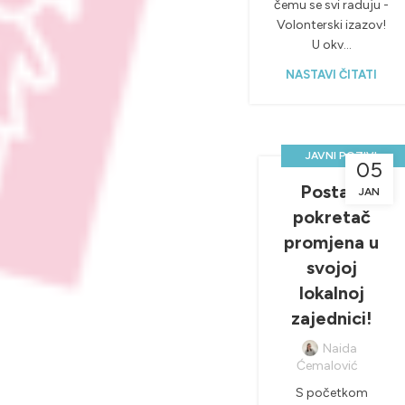
čemu se svi raduju -
Volonterski izazov!
U okv...
NASTAVI ČITATI
,
JAVNI POZIVI
05
,
LOKALNI TIMOVI
Postani
JAN
NOVOSTI &
pokretač
PROJEKTI
promjena u
svojoj
lokalnoj
zajednici!
Naida
Ćemalović
S početkom