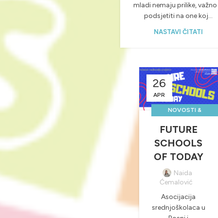
mladi nemaju prilike, važno 
podsjetiti na one koj...
NASTAVI ČITATI
26
APR
NOVOSTI &
PROJEKTI
FUTURE
,
SCHOOLS
POZITIVNE
OF TODAY
SREDNJOŠKOLSKE
PRIČE
Naida
Ćemalović
,
PROJEKTI
Asocijacija
srednjoškolaca u