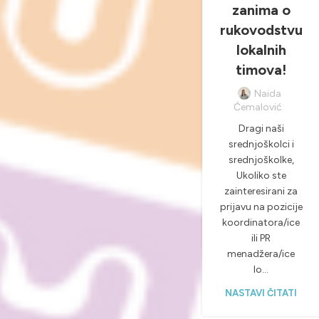
zanima o
rukovodstvu
lokalnih
timova!
Naida
Ćemalović
Dragi naši
srednjoškolci i
srednjoškolke,
Ukoliko ste
zainteresirani za
prijavu na pozicije
koordinatora/ice
ili PR
menadžera/ice
lo...
NASTAVI ČITATI