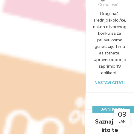
Ćemalović
Dragi naši
srednjoškolci/ke,
nakon otvorenog
konkursa za
prijavu osme
generacije Tima
asistenata,
Upravni odbor je
zaprimio 19
aplikaci...
NASTAVI ČITATI
,
JAVNI POZIVI
09
,
LOKALNI TIMOVI
Saznaj sve
JAN
NOVOSTI &
što te
PROJEKTI