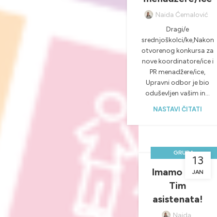
Naida Ćemalović
Dragi/e
srednjoškolci/ke,Nakon
otvorenog konkursa za
nove koordinatore/ice i
PR menadžere/ice,
Upravni odbor je bio
oduševljen vašim in...
NASTAVI ČITATI
GRUPA
13
VOLONTERA
Imamo novi
JAN
,
Tim
NOVOSTI &
asistenata!
PROJEKTI
Naida