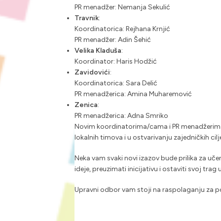
PR menadžer: Nemanja Sekulić
Travnik
:
Koordinatorica: Rejhana Krnjić
PR menadžer: Adin Šehić
Velika Kladuša
:
Koordinator: Haris Hodžić
Zavidovići
:
Koordinatorica: Sara Delić
PR menadžerica: Amina Muharemović
Zenica
:
PR menadžerica: Adna Smriko
Novim koordinatorima/cama i PR menadžerima/
lokalnih timova i u ostvarivanju zajedničkih cil
Neka vam svaki novi izazov bude prilika za učen
ideje, preuzimati inicijativu i ostaviti svoj trag 
Upravni odbor vam stoji na raspolaganju za po