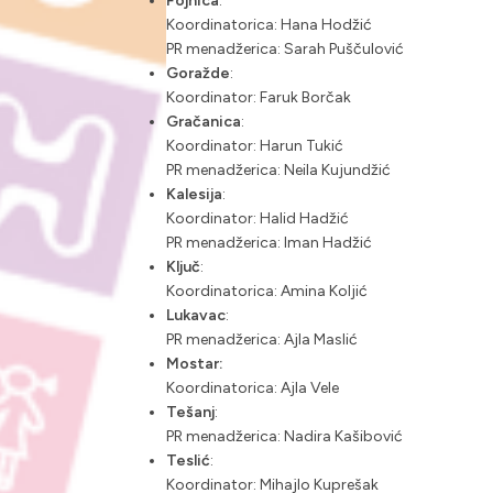
Fojnica
:
Koordinatorica: Hana Hodžić
PR menadžerica: Sarah Puščulović
Goražde
:
Koordinator: Faruk Borčak
Gračanica
:
Koordinator: Harun Tukić
PR menadžerica: Neila Kujundžić
Kalesija
:
Koordinator: Halid Hadžić
PR menadžerica: Iman Hadžić
Ključ
:
Koordinatorica: Amina Koljić
Lukavac
:
PR menadžerica: Ajla Maslić
Mostar:
Koordinatorica: Ajla Vele
Tešanj
:
PR menadžerica: Nadira Kašibović
Teslić
:
Koordinator: Mihajlo Kuprešak