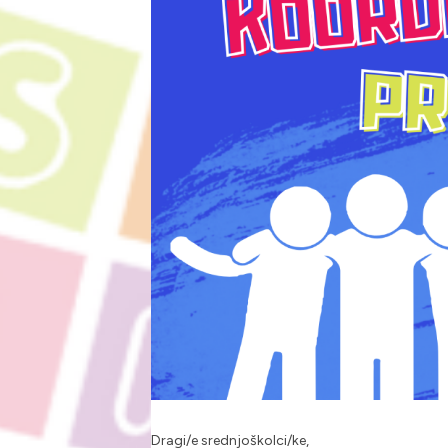
Dragi/e srednjoškolci/ke,