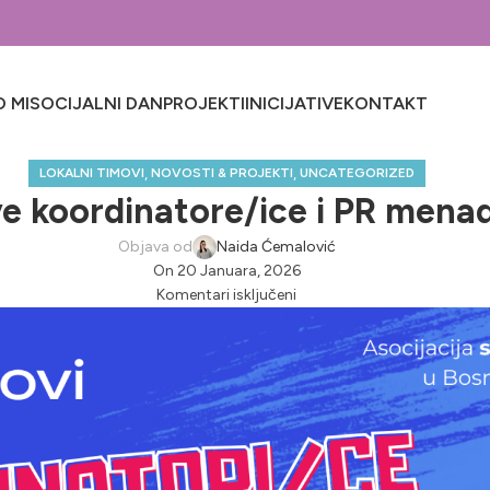
 MI
SOCIJALNI DAN
PROJEKTI
INICIJATIVE
KONTAKT
,
,
LOKALNI TIMOVI
NOVOSTI & PROJEKTI
UNCATEGORIZED
 koordinatore/ice i PR menad
Objava od
Naida Ćemalović
On 20 Januara, 2026
Komentari isključeni