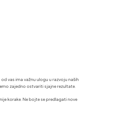
d vas ima važnu ulogu u razvoju naših
ćemo zajedno ostvariti sjajne rezultate.
znije korake. Ne bojte se predlagati nove