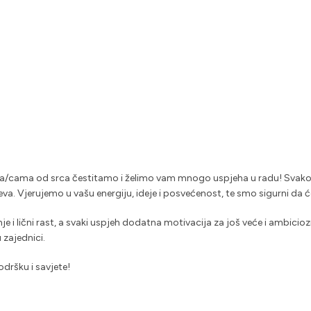
cama od srca čestitamo i želimo vam mnogo uspjeha u radu! Svako o
jeva. Vjerujemo u vašu energiju, ideje i posvećenost, te smo sigurni da 
je i lični rast, a svaki uspjeh dodatna motivacija za još veće i ambicio
u zajednici.
dršku i savjete!