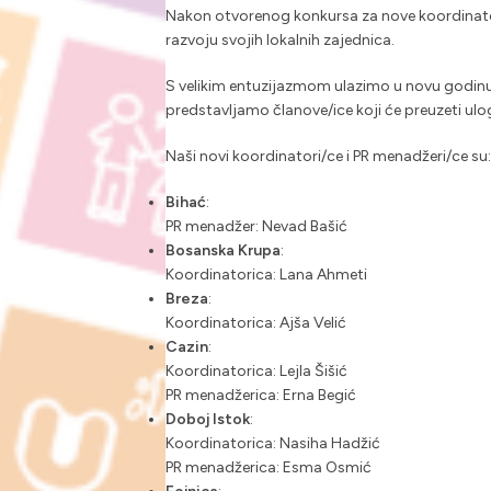
Nakon otvorenog konkursa za nove koordinator
razvoju svojih lokalnih zajednica.
S velikim entuzijazmom ulazimo u novu godinu
predstavljamo članove/ice koji će preuzeti ulo
Naši novi koordinatori/ce i PR menadžeri/ce su:
Bihać
:
PR menadžer: Nevad Bašić
Bosanska Krupa
:
Koordinatorica: Lana Ahmeti
Breza
:
Koordinatorica: Ajša Velić
Cazin
:
Koordinatorica: Lejla Šišić
PR menadžerica: Erna Begić
Doboj Istok
:
Koordinatorica: Nasiha Hadžić
PR menadžerica: Esma Osmić