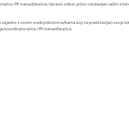
e/ice i PR menadžere/ice, Upravni odbor je bio oduševljen vašim int
 zajedno s novim srednjoškolcima/kama koji će predstavljati svoje lo
ge koordinatora/ica i PR menadžera/ica.