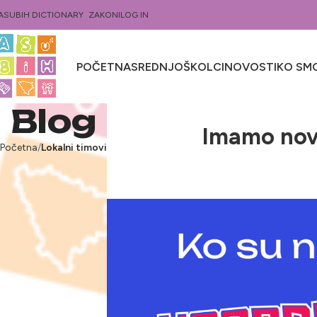
ASUBIH DICTIONARY
ZAKONI
LOG IN
POČETNA
SREDNJOŠKOLCI
NOVOSTI
KO SMO
Blog
Imamo nove
Početna
Lokalni timovi