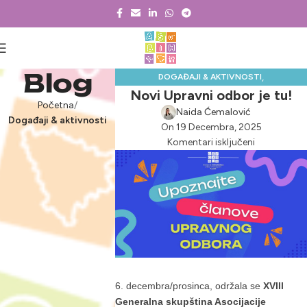
Blog
,
DOGAĐAJI & AKTIVNOSTI
Novi Upravni odbor je tu!
,
GENERALNA SKUPŠTINA
Početna
,
NOVOSTI & PROJEKTI
Naida Ćemalović
UPRAVNI ODBOR
Događaji & aktivnosti
On 19 Decembra, 2025
Komentari isključeni
6. decembra/prosinca, održala se
XVIIl
Generalna skupština Asocijacije