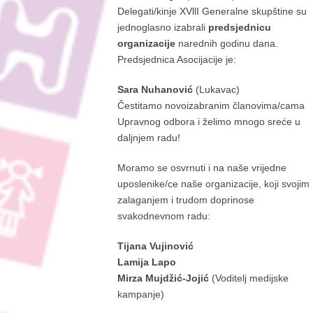
Delegati/kinje XVllI Generalne skupštine su
jednoglasno izabrali
predsjednicu
organizacije
narednih godinu dana.
Predsjednica Asocijacije je:
Sara Nuhanović
(Lukavac)
Čestitamo novoizabranim članovima/cama
Upravnog odbora i želimo mnogo sreće u
daljnjem radu!
Moramo se osvrnuti i na naše vrijedne
uposlenike/ce naše organizacije, koji svojim
zalaganjem i trudom doprinose
svakodnevnom radu:
Tijana Vujinović
Lamija Lapo
Mirza Mujdžić-Jojić
(Voditelj medijske
kampanje)