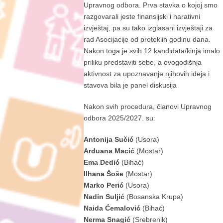
Upravnog odbora. Prva stavka o kojoj smo
razgovarali jeste finansijski i narativni
izvještaj, pa su tako izglasani izvještaji za
rad Asocijacije od proteklih godinu dana.
Nakon toga je svih 12 kandidata/kinja imalo
priliku predstaviti sebe, a ovogodišnja
aktivnost za upoznavanje njihovih ideja i
stavova bila je panel diskusija
Nakon svih procedura, članovi Upravnog
odbora 2025/2027. su:
Antonija Sučić
(Usora)
Arduana Macić
(Mostar)
Ema Dedić
(Bihać)
Ilhana Šoše
(Mostar)
Marko Perić
(Usora)
Nadin Suljić
(Bosanska Krupa)
Naida Ćemalović
(Bihać)
Nerma Snagić
(Srebrenik)