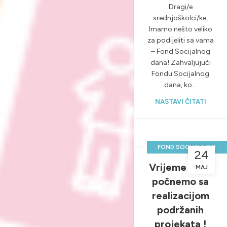
Dragi/e
srednjoškolci/ke,
Imamo nešto veliko
za podijeliti sa vama
– Fond Socijalnog
dana! Zahvaljujući
Fondu Socijalnog
dana, ko...
NASTAVI ČITATI
FOND SOCIJALNOG
24
DANA
Vrijeme je da
MAJ
,
NOVOSTI & PROJEKTI
počnemo sa
realizacijom
podržanih
projekata !