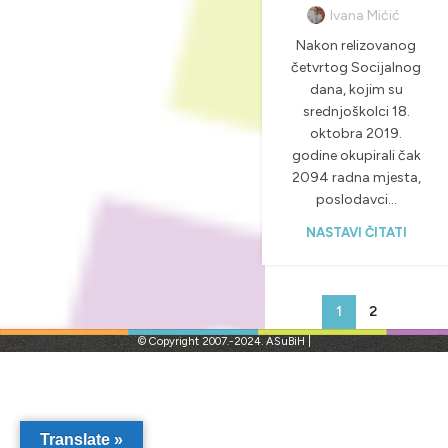
Ivana Mićić
Nakon relizovanog
četvrtog Socijalnog
dana, kojim su
srednjoškolci 18.
oktobra 2019.
godine okupirali čak
2094 radna mjesta,
poslodavci...
NASTAVI ČITATI
1
2
© Copyright 2007.-2024. ASuBiH |
Translate »