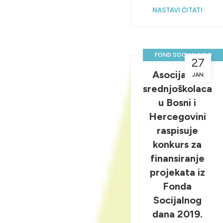
NASTAVI ČITATI
FOND SOCIJALNOG
27
DANA
Asocijacija
JAN
,
,
NOVOSTI & PROJEKTI
srednjoškolaca
,
SOCIJALNI DAN
u Bosni i
UNCATEGORIZED
Hercegovini
raspisuje
konkurs za
finansiranje
projekata iz
Fonda
Socijalnog
dana 2019.