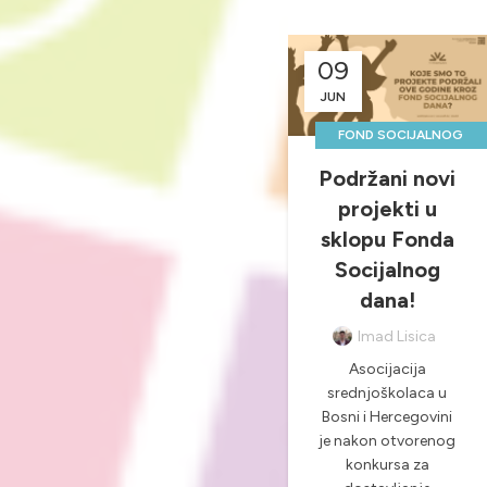
09
JUN
FOND SOCIJALNOG
DANA
Podržani novi
,
NOVOSTI & PROJEKTI
projekti u
sklopu Fonda
Socijalnog
dana!
Imad Lisica
Asocijacija
srednjoškolaca u
Bosni i Hercegovini
je nakon otvorenog
konkursa za