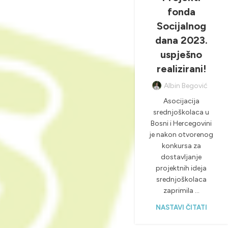
,
NOVOSTI & PROJEKTI
fonda
Socijalnog
dana 2023.
uspješno
realizirani!
Albin Begović
Asocijacija
srednjoškolaca u
Bosni i Hercegovini
je nakon otvorenog
konkursa za
dostavljanje
projektnih ideja
srednjoškolaca
zaprimila ...
NASTAVI ČITATI