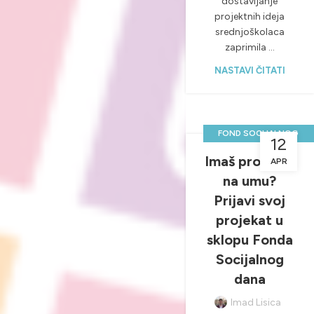
dostavljanje
projektnih ideja
srednjoškolaca
zaprimila ...
NASTAVI ČITATI
FOND SOCIJALNOG
12
DANA
Imaš projekat
APR
,
NOVOSTI & PROJEKTI
na umu?
,
,
SOCIJALNI DAN
Prijavi svoj
SREDNJOŠKOLSKE
projekat u
PRILIKE
sklopu Fonda
Socijalnog
dana
Imad Lisica