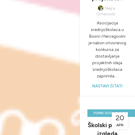
Nejra
Omerović
Asocijacija
srednjoškolaca u
Bosni i Hercegovini
je nakon otvorenog
konkursa za
dostavljanje
projektnih ideja
srednjoškolaca
zaprimila ...
NASTAVI ČITATI
FOND SOCIJALNOG
20
DANA
Školski park ti
APR
,
NOVOSTI & PROJEKTI
izgleda