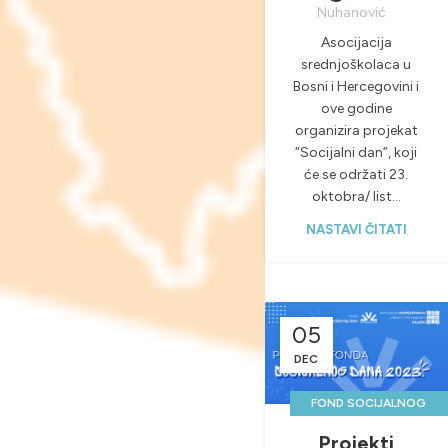
Nuhanović
Asocijacija
srednjoškolaca u
Bosni i Hercegovini i
ove godine
organizira projekat
“Socijalni dan”, koji
će se održati 23.
oktobra/ list...
NASTAVI ČITATI
05
DEC
FOND SOCIJALNOG
DANA
Projekti