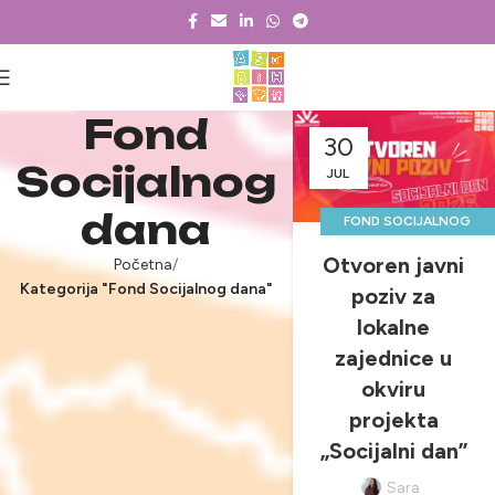
Fond
30
Socijalnog
JUL
dana
FOND SOCIJALNOG
DANA
Otvoren javni
Početna
,
,
JAVNI POZIVI
Kategorija "Fond Socijalnog dana"
poziv za
,
LOKALNI TIMOVI
lokalne
NOVOSTI & PROJEKTI
zajednice u
okviru
projekta
„Socijalni dan”
Sara