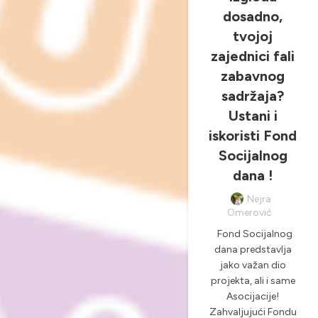
dosadno,
tvojoj
zajednici fali
zabavnog
sadržaja?
Ustani i
iskoristi Fond
Socijalnog
dana !
Nejra
Omerović
Fond Socijalnog
dana predstavlja
jako važan dio
projekta, ali i same
Asocijacije!
Zahvaljujući Fondu