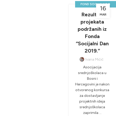
FOND SOCIJALNOG
16
DANA
Rezultati
MAR
,
NOVOSTI & PROJEKTI
projekata
,
SOCIJALNI DAN
podržanih iz
Fonda
“Socijalni Dan
2019.”
Ivana Mićić
Asocijacija
srednjoškolaca u
Bosni i
Hercegovini je nakon
otvorenog konkursa
za dostavljanje
projektnih ideja
srednjoškolaca
zaprimila ...