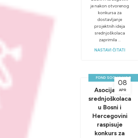
je nakon otvorenog
konkursa za
dostavljanje
projektnih ideja
srednjoškolaca
zaprimila ...
NASTAVI ČITATI
FOND SOCIJALNOG
08
DANA
Asocijacija
APR
,
NOVOSTI & PROJEKTI
srednjoškolaca
u Bosni i
Hercegovini
raspisuje
konkurs za