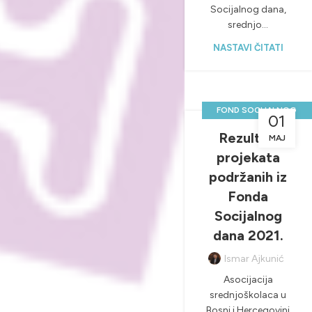
Socijalnog dana,
srednjo...
NASTAVI ČITATI
FOND SOCIJALNOG
01
DANA
Rezultati
MAJ
,
NOVOSTI & PROJEKTI
projekata
podržanih iz
Fonda
Socijalnog
dana 2021.
Ismar Ajkunić
Asocijacija
srednjoškolaca u
Bosni i Hercegovini