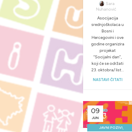
Sara
Nuhanović
Asocijacija
srednjoškolaca u
Bosni i
Hercegovini i ove
godine organizira
projekat
“Socijalni dan”,
koji će se održati
23. oktobra/ list...
NASTAVI ČITATI
09
JUN
,
JAVNI POZIVI