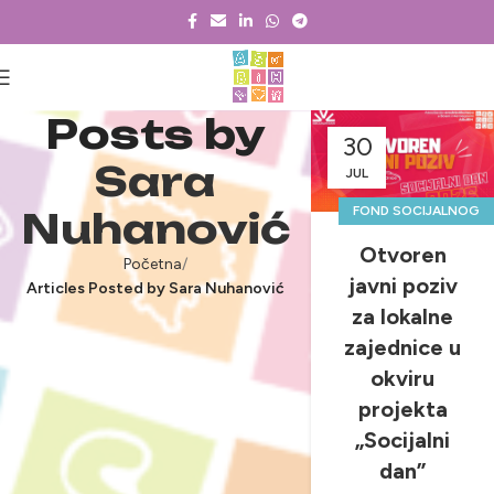
Posts by
30
Sara
JUL
FOND SOCIJALNOG
Nuhanović
DANA
Otvoren
Početna
,
,
JAVNI POZIVI
javni poziv
Articles Posted by Sara Nuhanović
,
LOKALNI TIMOVI
za lokalne
NOVOSTI &
zajednice u
PROJEKTI
okviru
projekta
„Socijalni
dan”