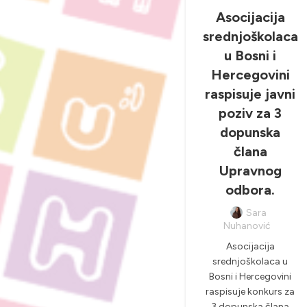
NOVOSTI & PROJEKTI
Asocijacija
srednjoškolaca
u Bosni i
Hercegovini
raspisuje javni
poziv za 3
dopunska
člana
Upravnog
odbora.
Sara
Nuhanović
Asocijacija
srednjoškolaca u
Bosni i Hercegovini
raspisuje konkurs za
3 dopunska člana