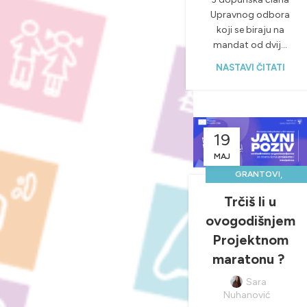
Upravnog odbora
koji se biraju na
mandat od dvij...
NASTAVI ČITATI
19
MAJ
,
GRANTOVI
,
JAVNI POZIVI
Trčiš li u
,
NOVOSTI & PROJEKTI
ovogodišnjem
UNCATEGORIZED
Projektnom
maratonu ?
Sara
Nuhanović