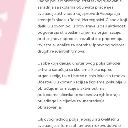
Radno polje Monitoring strateškog djelovanja i
saradnja sa školama obuhvata praćenje i
evaluaciju aktivnosti koje provodi Asocijacija
srednjoškolaca u Bosni i Hercegovini. Članovi koji
djeluju u ovom polju provjeravaju da li aktivnosti
odgovaraju strateškim ciljevima organizacije,
prate njihov napredak i rezultate te pripremaju
izvještaje i analize za potrebe Upravnog odbora i
drugih relevantnih timova.
Osobe koje djeluju unutar ovog polja također
aktivno sarađuju sa školama, kako ispred
organizacije, tako i ispred njenih lokalnih timova.
Učestvuju u komunikaciji sa školama, prikupljaju i
obrađuju informacije o aktivnostima i
potrebama učenika te na osnovu njih kreiraju
prijedloge i inicijative za unapređenje
obrazovanja.
Cilj ovog radnog polja je osigurati kvalitetnu
evaluaciju, informisati timove i rukovodstvo o