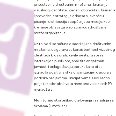
prisustvo na društvenim mrežama i kreiranje
vizuelnog identiteta. Zadaci obuhvataju kreiranje
i provođenje strategija odnosa s javnošću,
pisanje i distribuciju saopćenja za medije, kao i
kreiranje objava za web stranicu i društvene
mreže organizacije.
Uz to, vodi se računa o sadržaju na društvenim
mrežama, osigurava se konzistentnost vizuelnog
identiteta kroz grafičke elemente, prate se
interakcije s publikom, analizira angažman
javnosti i prilagođavaju poruke kako bi se
izgradila pozitivna slika organizacije i osigurala
podrška projektima i inicijativama. Ovo radno
polje također obuhvata mentorstvo lokalnih PR
menadžera.
Monitoring strateškog djelovanja i saradnja sa
školama
(1 izvršilac)