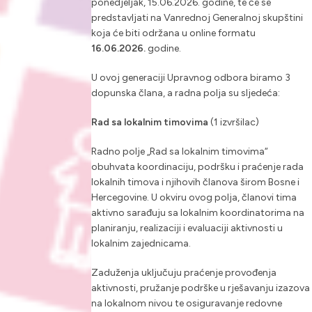
ponedjeljak, 15.06.2026. godine, te će se
predstavljati na Vanrednoj Generalnoj skupštini
koja će biti održana u online formatu
16.06.2026.
godine.
U ovoj generaciji Upravnog odbora biramo 3
dopunska člana, a radna polja su sljedeća:
Rad sa lokalnim timovima
(1 izvršilac)
Radno polje „Rad sa lokalnim timovima“
obuhvata koordinaciju, podršku i praćenje rada
lokalnih timova i njihovih članova širom Bosne i
Hercegovine. U okviru ovog polja, članovi tima
aktivno sarađuju sa lokalnim koordinatorima na
planiranju, realizaciji i evaluaciji aktivnosti u
lokalnim zajednicama.
Zaduženja uključuju praćenje provođenja
aktivnosti, pružanje podrške u rješavanju izazova
na lokalnom nivou te osiguravanje redovne