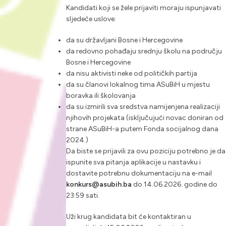
Kandidati koji se žele prijaviti moraju ispunjavati
sljedeće uslove:
da su državljani Bosne i Hercegovine
da redovno pohađaju srednju školu na području
Bosne i Hercegovine
da nisu aktivisti neke od političkih partija
da su članovi lokalnog tima ASuBiH u mjestu
boravka ili školovanja
da su izmirili sva sredstva namijenjena realizaciji
njihovih projekata (isključujući novac doniran od
strane ASuBiH-a putem Fonda socijalnog dana
2024.)
Da biste se prijavili za ovu poziciju potrebno je da
ispunite sva pitanja aplikacije u nastavku i
dostavite potrebnu dokumentaciju na e-mail
konkurs@asubih.ba
do 14.06.2026. godine do
23:59 sati.
Uži krug kandidata bit će kontaktiran u