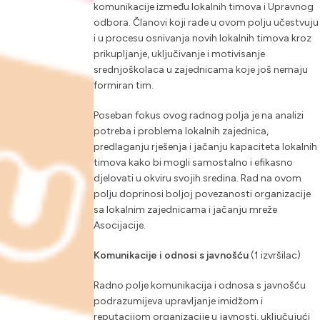
komunikacije između lokalnih timova i Upravnog
odbora. Članovi koji rade u ovom polju učestvuju
i u procesu osnivanja novih lokalnih timova kroz
prikupljanje, uključivanje i motivisanje
srednjoškolaca u zajednicama koje još nemaju
formiran tim.
Poseban fokus ovog radnog polja je na analizi
potreba i problema lokalnih zajednica,
predlaganju rješenja i jačanju kapaciteta lokalnih
timova kako bi mogli samostalno i efikasno
djelovati u okviru svojih sredina. Rad na ovom
polju doprinosi boljoj povezanosti organizacije
sa lokalnim zajednicama i jačanju mreže
Asocijacije.
Komunikacije i odnosi s javnošću
(1 izvršilac)
Radno polje komunikacija i odnosa s javnošću
podrazumijeva upravljanje imidžom i
reputacijom organizacije u javnosti, uključujući