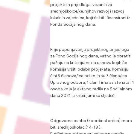
projektnih prijedloga, vezanih za
srednjoškolce/ke, njihov razvoj i razvoj
lokalnih zajednica, koji će biti finansirani iz
Fonda Socijalnog dana.
Prije popunjavanja projektnog prijedloga
za Fond Socijalnog dana, važno je obratiti
pažnju na kriterijume na osnovu kojih će
komisija vršiti odabir projekata. Komisiju
čini 5 članova/ica od kojih su 3 člana/ica
Upravnog odbora, 1 član Tima asistenata i 1
osoba koja je aktivno radila na Socijalnom
danu 2021, a kriterijumi su sljedeći:
Odgovorna osoba (koordinator/ica) mora
biti srednjoškolac (14-19 ).
Budžet projektnog prijedloga ne može