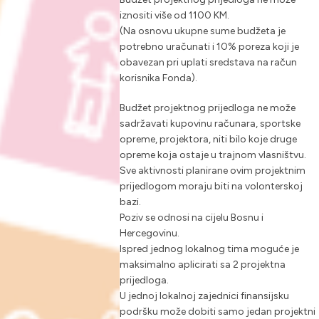
iznositi više od 1100 KM.
(Na osnovu ukupne sume budžeta je
potrebno uračunati i 10% poreza koji je
obavezan pri uplati sredstava na račun
korisnika Fonda).
Budžet projektnog prijedloga ne može
sadržavati kupovinu računara, sportske
opreme, projektora, niti bilo koje druge
opreme koja ostaje u trajnom vlasništvu.
Sve aktivnosti planirane ovim projektnim
prijedlogom moraju biti na volonterskoj
bazi.
Poziv se odnosi na cijelu Bosnu i
Hercegovinu.
Ispred jednog lokalnog tima moguće je
maksimalno aplicirati sa 2 projektna
prijedloga.
U jednoj lokalnoj zajednici finansijsku
podršku može dobiti samo jedan projektni