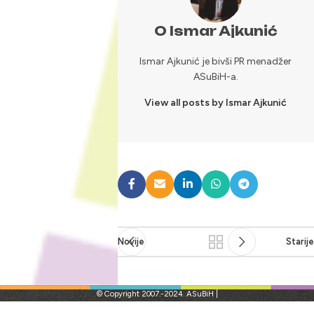
O Ismar Ajkunić
Ismar Ajkunić je bivši PR menadžer
ASuBiH-a.
View all posts by Ismar Ajkunić
Novije
Starije
© Copyright 2007.-2024. ASuBiH |