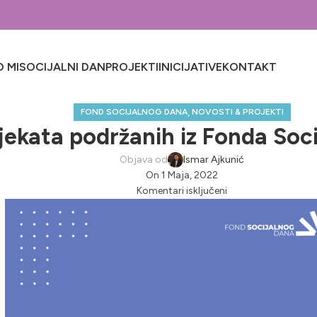
 MI
SOCIJALNI DAN
PROJEKTI
INICIJATIVE
KONTAKT
,
FOND SOCIJALNOG DANA
NOVOSTI & PROJEKTI
jekata podržanih iz Fonda Soc
Objava od
Ismar Ajkunić
On 1 Maja, 2022
Komentari isključeni