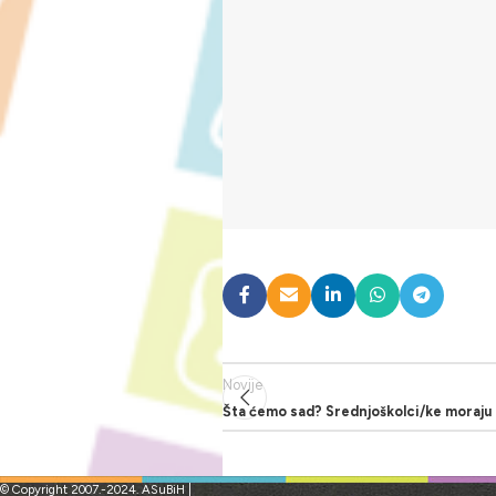
Novije
Šta ćemo sad? Srednjoškolci/ke moraju b
© Copyright 2007.-2024. ASuBiH |