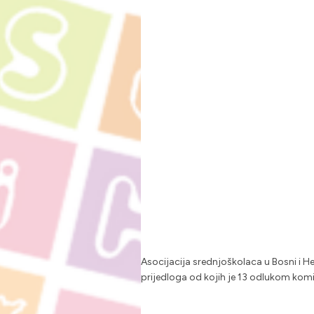
Asocijacija srednjoškolaca u Bosni i H
prijedloga od kojih je 13 odlukom komis