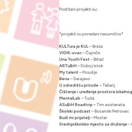
Podržani projekti su:
*projekti su poredani nasumično*
KULTura je KUL
– Breza
VIDIK-ovac
– Čajniče
Una Youth Fest
– Bihać
ARTuBiH
– Doboj Istok
My talent
– Posušje
Bena
– Sarajevo
U odredištu prirode
– Tešanj
Čišćenje i uređenje prostora lokalno
MentalLab
– Tuzla
ASuBiH Roadtrip
– Tim asistenata
Školski podcast
– Bosanski Petrovac
Budi mi prijatelj
– Mostar
Srednjoškolsko mjesto za druženje
– 