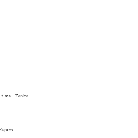
g tima
– Zenica
Kupres