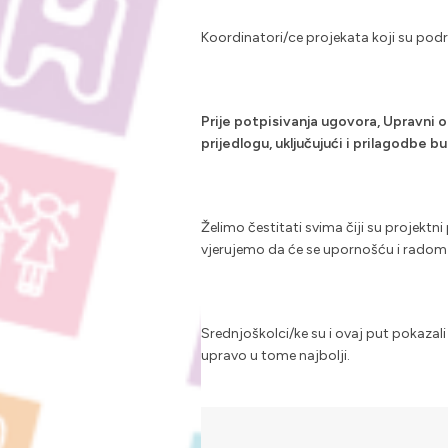
Koordinatori/ce projekata koji su podr
Prije potpisivanja ugovora, Upravni 
prijedlogu, uključujući i prilagodbe b
Želimo čestitati svima čiji su projektni
vjerujemo da će se upornošću i radom u
Srednjoškolci/ke su i ovaj put pokazali 
upravo u tome najbolji.