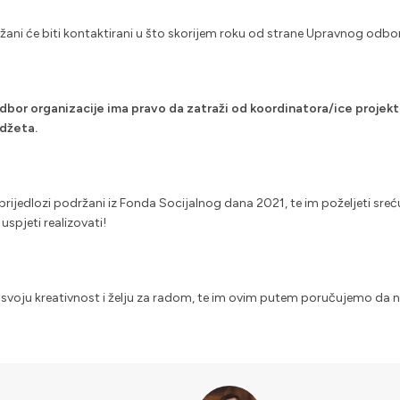
žani će biti kontaktirani u što skorijem roku od strane Upravnog odbo
odbor organizacije ima pravo da zatraži od koordinatora/ice projek
udžeta.
 prijedlozi podržani iz Fonda Socijalnog dana 2021, te im poželjeti sreću u
spjeti realizovati!
svoju kreativnost i želju za radom, te im ovim putem poručujemo da nasta