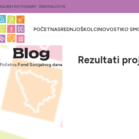
ASUBIH DICTIONARY
ZAKONI
LOG IN
POČETNA
SREDNJOŠKOLCI
NOVOSTI
KO SMO
Blog
Rezultati pro
Početna
Fond Socijalnog dana