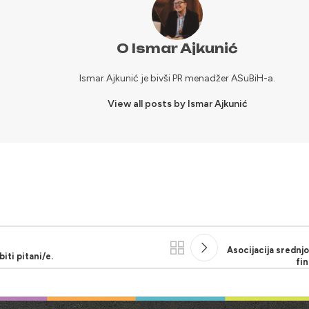
O Ismar Ajkunić
Ismar Ajkunić je bivši PR menadžer ASuBiH-a.
View all posts by Ismar Ajkunić
Asocijacija srednjo
iti pitani/e.
fin