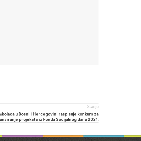
Starije
školaca u Bosni i Hercegovini raspisuje konkurs za
ansiranje projekata iz Fonda Socijalnog dana 2021.