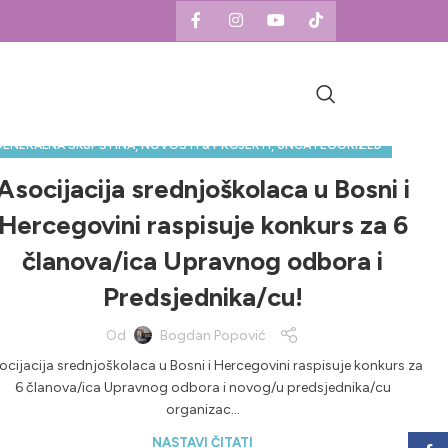
,
,
GENERALNA SKUPŠTINA
NOVOSTI & PROJEKTI
UNCATEGORIZED
Asocijacija srednjoškolaca u Bosni i
Hercegovini raspisuje konkurs za 6
članova/ica Upravnog odbora i
Predsjednika/cu!
Od
Bogdan Popović
ocijacija srednjoškolaca u Bosni i Hercegovini raspisuje konkurs za
6 članova/ica Upravnog odbora i novog/u predsjednika/cu
organizac...
NASTAVI ČITATI