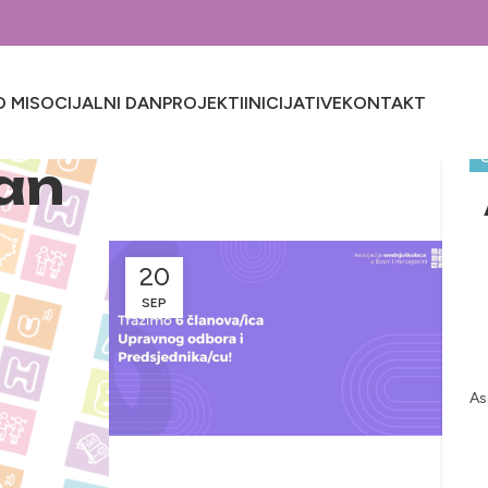
 MI
SOCIJALNI DAN
PROJEKTI
INICIJATIVE
KONTAKT
an
20
SEP
As