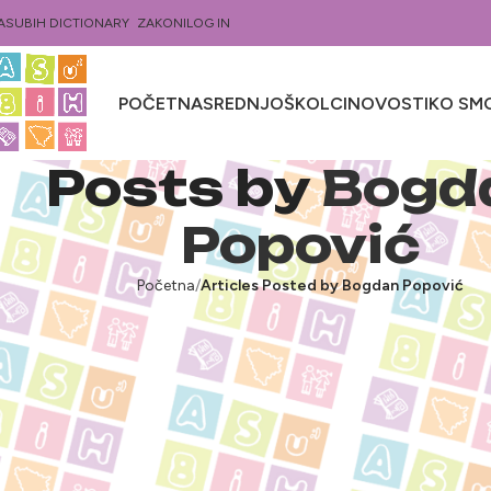
ASUBIH DICTIONARY
ZAKONI
LOG IN
POČETNA
SREDNJOŠKOLCI
NOVOSTI
KO SMO
Posts by
Bogd
Popović
Početna
Articles Posted by Bogdan Popović