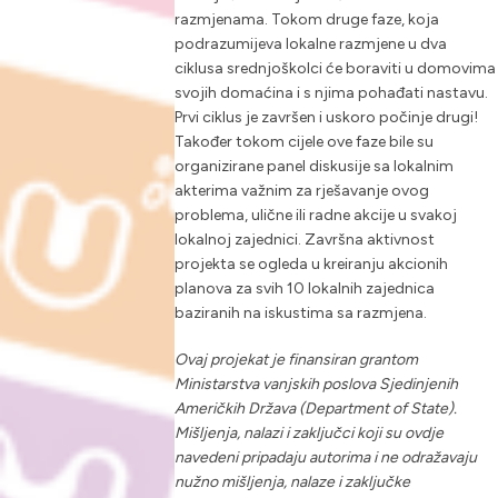
razmjenama. Tokom druge faze, koja
podrazumijeva lokalne razmjene u dva
ciklusa srednjoškolci će boraviti u domovima
svojih domaćina i s njima pohađati nastavu.
Prvi ciklus je završen i uskoro počinje drugi!
Također tokom cijele ove faze bile su
organizirane panel diskusije sa lokalnim
akterima važnim za rješavanje ovog
problema, ulične ili radne akcije u svakoj
lokalnoj zajednici. Završna aktivnost
projekta se ogleda u kreiranju akcionih
planova za svih 10 lokalnih zajednica
baziranih na iskustima sa razmjena.
Ovaj projekat je finansiran grantom
Ministarstva vanjskih poslova Sjedinjenih
Američkih Država (Department of State).
Mišljenja, nalazi i zaključci koji su ovdje
navedeni pripadaju autorima i ne odražavaju
nužno mišljenja, nalaze i zaključke