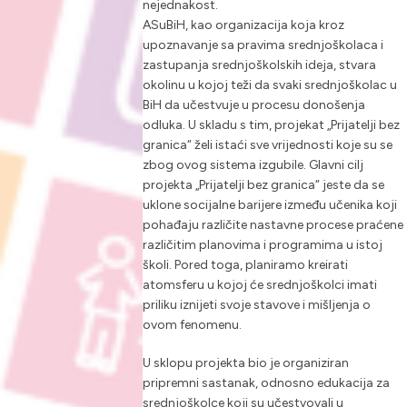
nejednakost.
ASuBiH, kao organizacija koja kroz
upoznavanje sa pravima srednjoškolaca i
zastupanja srednjoškolskih ideja, stvara
okolinu u kojoj teži da svaki srednjoškolac u
BiH da učestvuje u procesu donošenja
odluka. U skladu s tim, projekat „Prijatelji bez
granica“ želi istaći sve vrijednosti koje su se
zbog ovog sistema izgubile. Glavni cilj
projekta „Prijatelji bez granica“ jeste da se
uklone socijalne barijere između učenika koji
pohađaju različite nastavne procese praćene
različitim planovima i programima u istoj
školi. Pored toga, planiramo kreirati
atomsferu u kojoj će srednjoškolci imati
priliku iznijeti svoje stavove i mišljenja o
ovom fenomenu.
U sklopu projekta bio je organiziran
pripremni sastanak, odnosno edukacija za
srednjoškolce koji su učestvovali u