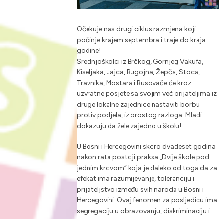
Očekuje nas drugi ciklus razmjena koji
počinje krajem septembra i traje do kraja
godine!
Srednjoškolci iz Brčkog, Gornjeg Vakufa,
Kiseljaka, Jajca, Bugojna, Žepča, Stoca,
Travnika, Mostara i Busovače će kroz
uzvratne posjete sa svojim već prijateljima iz
druge lokalne zajednice nastaviti borbu
protiv podjela, iz prostog razloga: Mladi
dokazuju da žele zajedno u školu!
U Bosni i Hercegovini skoro dvadeset godina
nakon rata postoji praksa „Dvije škole pod
jednim krovom“ koja je daleko od toga da za
efekat ima razumijevanje, toleranciju i
prijateljstvo između svih naroda u Bosni i
Hercegovini. Ovaj fenomen za posljedicu ima
segregaciju u obrazovanju, diskriminaciju i