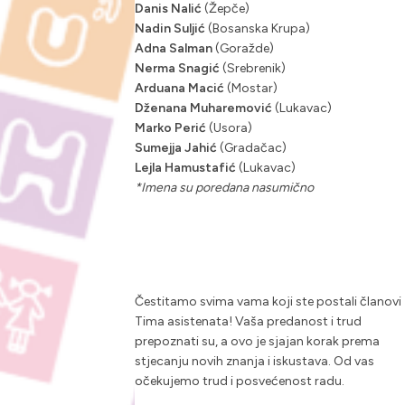
Danis Nalić
(Žepče)
Nadin Suljić
(Bosanska Krupa)
Adna Salman
(Goražde)
Nerma Snagić
(Srebrenik)
Arduana Macić
(Mostar)
Dženana Muharemović
(Lukavac)
Marko Perić
(Usora)
Sumejja Jahić
(Gradačac)
Lejla Hamustafić
(Lukavac)
*Imena su poredana nasumično
Čestitamo svima vama koji ste postali članovi
Tima asistenata! Vaša predanost i trud
prepoznati su, a ovo je sjajan korak prema
stjecanju novih znanja i iskustava. Od vas
očekujemo trud i posvećenost radu.