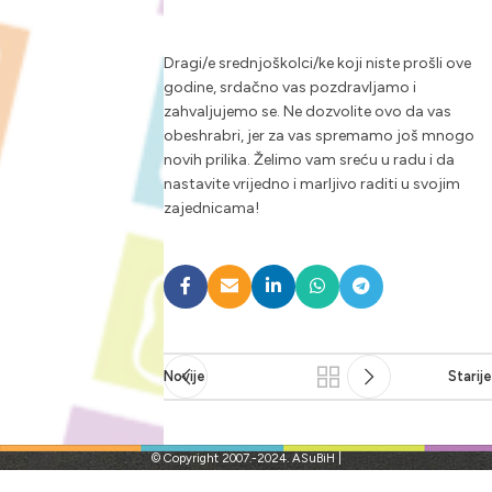
Dragi/e srednjoškolci/ke koji niste prošli ove
godine, srdačno vas pozdravljamo i
zahvaljujemo se. Ne dozvolite ovo da vas
obeshrabri, jer za vas spremamo još mnogo
novih prilika. Želimo vam sreću u radu i da
nastavite vrijedno i marljivo raditi u svojim
zajednicama!
Novije
Starij
© Copyright 2007.-2024. ASuBiH |