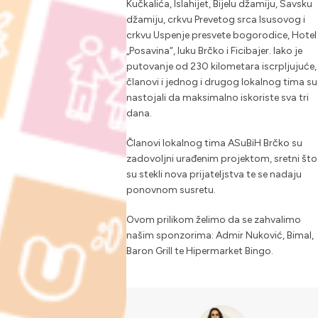
Kučkalića, Islahijet, Bijelu džamiju, Savsku
džamiju, crkvu Prevetog srca Isusovog i
crkvu Uspenje presvete bogorodice, Hotel
„Posavina“, luku Brčko i Ficibajer. Iako je
putovanje od 230 kilometara iscrpljujuće,
članovi i jednog i drugog lokalnog tima su
nastojali da maksimalno iskoriste sva tri
dana.
Članovi lokalnog tima ASuBiH Brčko su
zadovoljni urađenim projektom, sretni što
su stekli nova prijateljstva te se nadaju
ponovnom susretu.
Ovom prilikom želimo da se zahvalimo
našim sponzorima: Admir Nuković, Bimal,
Baron Grill te Hipermarket Bingo.