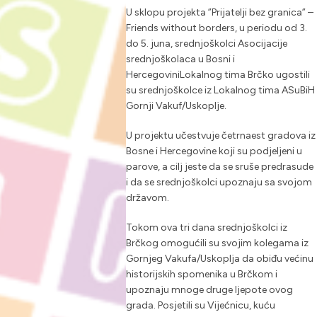
U sklopu projekta ”Prijatelji bez granica” –
Friends without borders, u periodu od 3.
do 5. juna, srednjoškolci Asocijacije
srednjoškolaca u Bosni i
HercegoviniLokalnog tima Brčko ugostili
su srednjoškolce iz Lokalnog tima ASuBiH
Gornji Vakuf/Uskoplje.
U projektu učestvuje četrnaest gradova iz
Bosne i Hercegovine koji su podjeljeni u
parove, a cilj jeste da se sruše predrasude
i da se srednjoškolci upoznaju sa svojom
državom.
Tokom ova tri dana srednjoškolci iz
Brčkog omogućili su svojim kolegama iz
Gornjeg Vakufa/Uskoplja da obiđu većinu
historijskih spomenika u Brčkom i
upoznaju mnoge druge ljepote ovog
grada. Posjetili su Vijećnicu, kuću