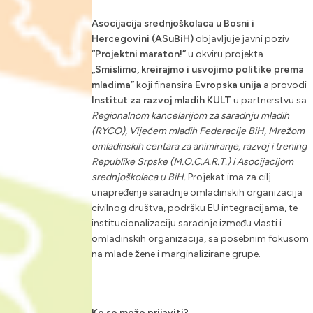
Asocijacija srednjoškolaca u Bosni i
Hercegovini (ASuBiH)
objavljuje javni poziv
“Projektni maraton!”
u okviru projekta
„Smislimo, kreirajmo i usvojimo politike prema
mladima”
koji finansira
Evropska unija
a provodi
Institut za razvoj mladih KULT
u partnerstvu sa
Regionalnom kancelarijom za saradnju mladih
(RYCO), Vijećem mladih Federacije BiH, Mrežom
omladinskih centara za animiranje, razvoj i trening
Republike Srpske (M.O.C.A.R.T.) i Asocijacijom
srednjoškolaca u BiH.
Projekat ima za cilj
unapređenje saradnje omladinskih organizacija
civilnog društva, podršku EU integracijama, te
institucionalizaciju saradnje između vlasti i
omladinskih organizacija, sa posebnim fokusom
na mlade žene i marginalizirane grupe.
Ko se može prijaviti?