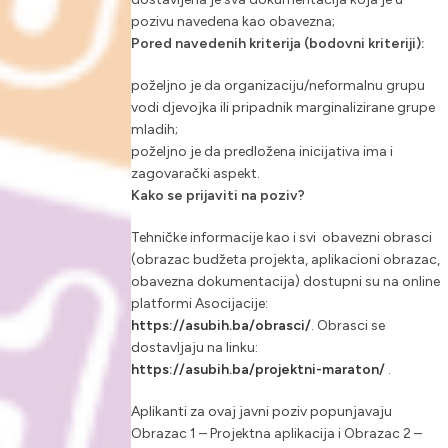
pozivu navedena kao obavezna;
Pored navedenih kriterija (bodovni kriteriji):
poželjno je da organizaciju/neformalnu grupu
vodi djevojka ili pripadnik marginalizirane grupe
mladih;
poželjno je da predložena inicijativa ima i
zagovarački aspekt.
Kako se prijaviti na poziv?
Tehničke informacije kao i svi obavezni obrasci
(obrazac budžeta projekta, aplikacioni obrazac,
obavezna dokumentacija) dostupni su na online
platformi Asocijacije:
https://asubih.ba/obrasci/
. Obrasci se
dostavljaju na linku:
https://asubih.ba/projektni-maraton/
.
Aplikanti za ovaj javni poziv popunjavaju
Obrazac 1 – Projektna aplikacija i Obrazac 2 –