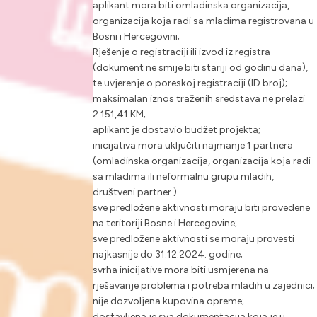
aplikant mora biti omladinska organizacija,
organizacija koja radi sa mladima registrovana u
Bosni i Hercegovini;
Rješenje o registraciji ili izvod iz registra
(dokument ne smije biti stariji od godinu dana),
te uvjerenje o poreskoj registraciji (ID broj);
maksimalan iznos traženih sredstava ne prelazi
2.151,41 KM;
aplikant je dostavio budžet projekta;
inicijativa mora uključiti najmanje 1 partnera
(omladinska organizacija, organizacija koja radi
sa mladima ili neformalnu grupu mladih,
društveni partner )
sve predložene aktivnosti moraju biti provedene
na teritoriji Bosne i Hercegovine;
sve predložene aktivnosti se moraju provesti
najkasnije do 31.12.2024. godine;
svrha inicijative mora biti usmjerena na
rješavanje problema i potreba mladih u zajednici;
nije dozvoljena kupovina opreme;
dostavljena je sva dokumentacija koja je u