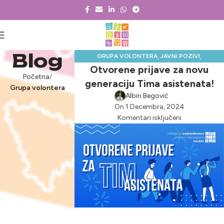
Blog
,
,
GRUPA VOLONTERA
JAVNI POZIVI
Otvorene prijave za novu
NOVOSTI & PROJEKTI
Početna
generaciju Tima asistenata!
Grupa volontera
Albin Begović
On 1 Decembra, 2024
Komentari isključeni