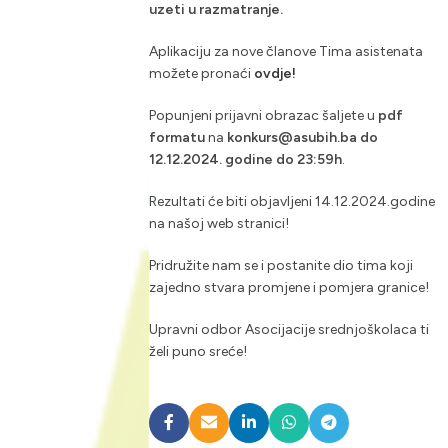
uzeti u razmatranje.
Aplikaciju za nove članove Tima asistenata
možete pronaći
ovdje!
Popunjeni prijavni obrazac šaljete u
pdf
formatu
na
konkurs@asubih.ba do
12.12.2024. godine do 23:59h
.
Rezultati će biti objavljeni 14.12.2024.godine
na našoj web stranici!
Pridružite nam se i postanite dio tima koji
zajedno stvara promjene i pomjera granice!
Upravni odbor Asocijacije srednjoškolaca ti
želi puno sreće!