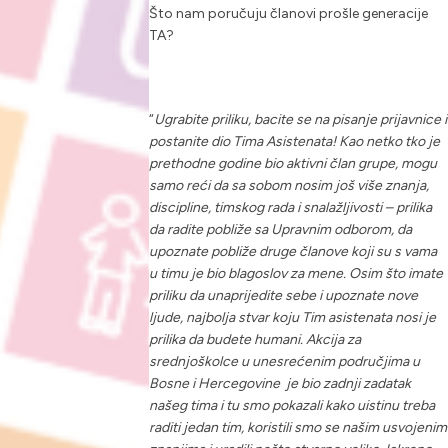
Što nam poručuju članovi prošle generacije
TA?
“
Ugrabite priliku, bacite se na pisanje prijavnice i
postanite dio Tima Asistenata! Kao netko tko je
prethodne godine bio aktivni član grupe, mogu
samo reći da sa sobom nosim još više znanja,
discipline, timskog rada i snalažljivosti – prilika
da radite pobliže sa Upravnim odborom, da
upoznate pobliže druge članove koji su s vama
u timu je bio blagoslov za mene. Osim što imate
priliku da unaprijedite sebe i upoznate nove
ljude, najbolja stvar koju Tim asistenata nosi je
prilika da budete humani. Akcija za
srednjoškolce u unesrećenim područjima u
Bosne i Hercegovine je bio zadnji zadatak
našeg tima i tu smo pokazali kako uistinu treba
raditi jedan tim, koristili smo se našim usvojenim