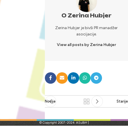
O Zerina Hubjer
Zerina Hubjer je bivši PR manadžer
asocijacije.
View all posts by Zerina Hubjer
Novije
Starije
© Copyright 2007.-2024. ASuBiH |