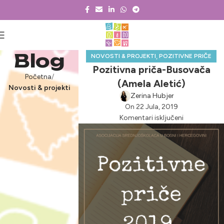
Blog
,
NOVOSTI & PROJEKTI
POZITIVNE PRIČE
Pozitivna priča-Busovača
Početna
(Amela Aletić)
Novosti & projekti
Zerina Hubjer
On 22 Jula, 2019
Komentari isključeni