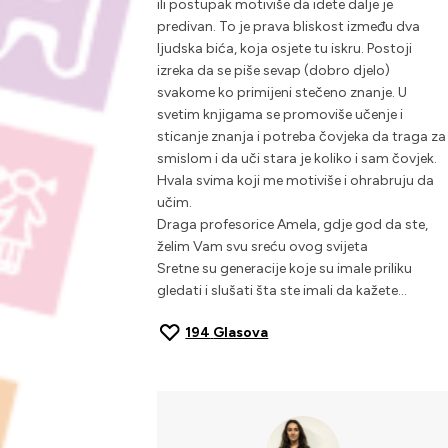
ili postupak motiviše da idete dalje je
predivan. To je prava bliskost između dva
ljudska bića, koja osjete tu iskru. Postoji
izreka da se piše sevap (dobro djelo)
svakome ko primijeni stečeno znanje. U
svetim knjigama se promoviše učenje i
sticanje znanja i potreba čovjeka da traga za
smislom i da uči stara je koliko i sam čovjek.
Hvala svima koji me motiviše i ohrabruju da
učim.
Draga profesorice Amela, gdje god da ste,
želim Vam svu sreću ovog svijeta
Sretne su generacije koje su imale priliku
gledati i slušati šta ste imali da kažete…
194
Glasova