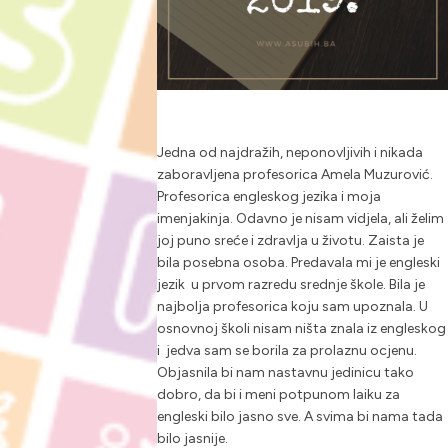
Jedna od najdražih, neponovljivih i nikada
zaboravljena profesorica Amela Muzurović.
Profesorica engleskog jezika i moja
imenjakinja. Odavno je nisam vidjela, ali želim
joj puno sreće i zdravlja u životu. Zaista je
bila posebna osoba. Predavala mi je engleski
jezik u prvom razredu srednje škole. Bila je
najbolja profesorica koju sam upoznala. U
osnovnoj školi nisam ništa znala iz engleskog
i jedva sam se borila za prolaznu ocjenu.
Objasnila bi nam nastavnu jedinicu tako
dobro, da bi i meni potpunom laiku za
engleski bilo jasno sve. A svima bi nama tada
bilo jasnije.