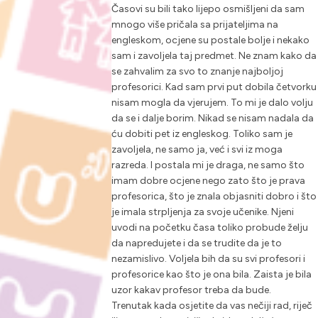
Časovi su bili tako lijepo osmišljeni da sam
mnogo više pričala sa prijateljima na
engleskom, ocjene su postale bolje i nekako
sam i zavoljela taj predmet. Ne znam kako da
se zahvalim za svo to znanje najboljoj
profesorici. Kad sam prvi put dobila četvorku
nisam mogla da vjerujem. To mi je dalo volju
da se i dalje borim. Nikad se nisam nadala da
ću dobiti pet iz engleskog. Toliko sam je
zavoljela, ne samo ja, već i svi iz moga
razreda. I postala mi je draga, ne samo što
imam dobre ocjene nego zato što je prava
profesorica, što je znala objasniti dobro i što
je imala strpljenja za svoje učenike. Njeni
uvodi na početku časa toliko probude želju
da napredujete i da se trudite da je to
nezamislivo. Voljela bih da su svi profesori i
profesorice kao što je ona bila. Zaista je bila
uzor kakav profesor treba da bude.
Trenutak kada osjetite da vas nečiji rad, riječ