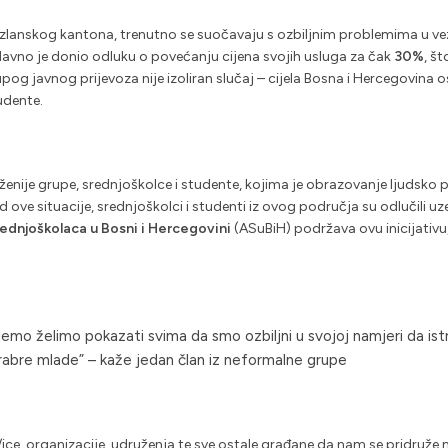
Tuzlanskog kantona, trenutno se suočavaju s ozbiljnim problemima u vez
davno je donio odluku o povećanju cijena svojih usluga za čak
30%
, š
g javnog prijevoza nije izoliran slučaj – cijela Bosna i Hercegovina os
udente.
ije grupe, srednjoškolce i studente, kojima je obrazovanje ljudsko pr
ove situacije, srednjoškolci i studenti iz ovog područja su odlučili uzeti
rednjoškolaca u Bosni i Hercegovini
(ASuBiH) podržava ovu inicijativu
emo želimo pokazati svima da smo ozbiljni u svojoj namjeri da ist
abre mlade” – kaže jedan član iz neformalne grupe
ce, organizacije, udruženja te sve ostale građane da nam se pridruže 