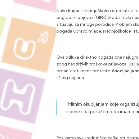
Naši drugari, srednjoškolci i studenti iz 
prigradski prijevoz (GIPS) Grada Tuzla ne
situaciju za mnoge porodice. Problem skupo
pogađa upravo mlade, srednjoškolce i st
Ova odluka direktno pogađa one najugrožen
zbog neodrživih troškova prijevoza. Uslijed 
organizirati mirne proteste.
Asocijacija s
i šireg regiona.
“Mirnim okupljanjem koje organizuj
ispune i da pokažemo da imamo hr
Pozivamo sve srednjoškolce/ke, studente/i