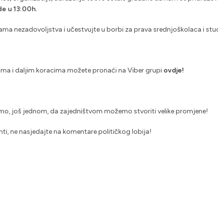
de u 13:00h.
kama nezadovoljstva i učestvujte u borbi za prava srednjoškolaca i st
tima i daljim koracima možete pronaći na Viber grupi
ovdje!
žemo, još jednom, da zajedništvom možemo stvoriti velike promjene!
nti, ne nasjedajte na komentare političkog lobija!