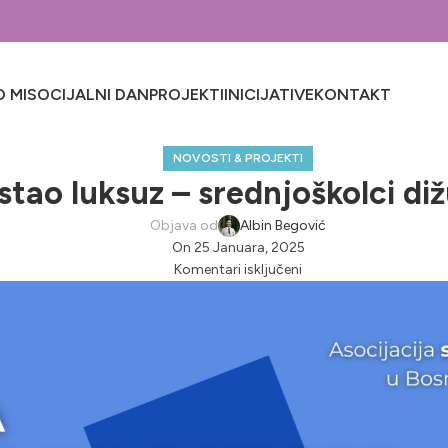
 MI
SOCIJALNI DAN
PROJEKTI
INICIJATIVE
KONTAKT
NOVOSTI & PROJEKTI
ostao luksuz – srednjoškolci di
Objava od
Albin Begović
On 25 Januara, 2025
Komentari isključeni