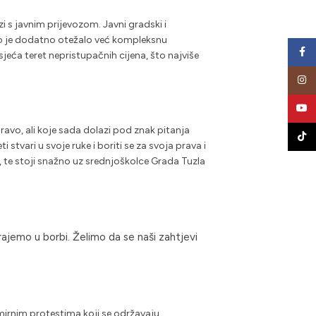
i s javnim prijevozom. Javni gradski i
to je dodatno otežalo već kompleksnu
Face
jeća teret nepristupačnih cijena, što najviše
Insta
YouT
avo, ali koje sada dolazi pod znak pitanja
TikTo
 stvari u svoje ruke i boriti se za svoja prava i
, te stoji snažno uz srednjoškolce Grada Tuzla
rajemo u borbi. Želimo da se naši zahtjevi
mirnim protestima koji se održavaju