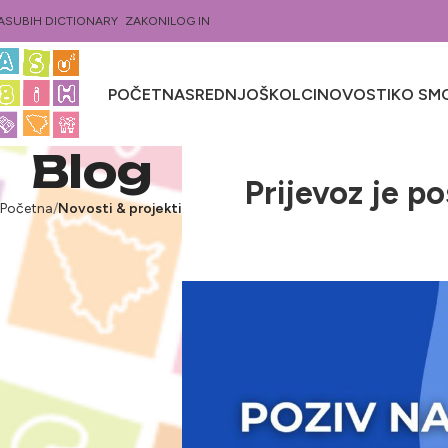
ASUBIH DICTIONARY
ZAKONI
LOG IN
POČETNA
SREDNJOŠKOLCI
NOVOSTI
KO SMO
Blog
Prijevoz je p
Početna
Novosti & projekti