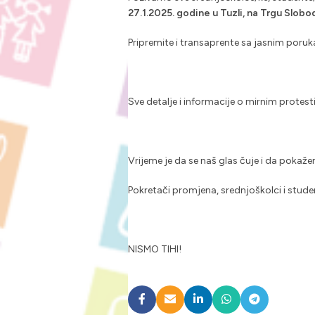
27.1.2025. godine u Tuzli, na Trgu Slobo
Pripremite i transaprente sa jasnim poru
Sve detalje i informacije o mirnim protes
Vrijeme je da se naš glas čuje i da poka
Pokretači promjena, srednjoškolci i stude
NISMO TIHI!