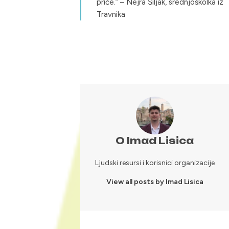
priče.” – Nejra Šiljak, srednjoškolka iz
Travnika
O Imad Lisica
Ljudski resursi i korisnici organizacije
View all posts by Imad Lisica