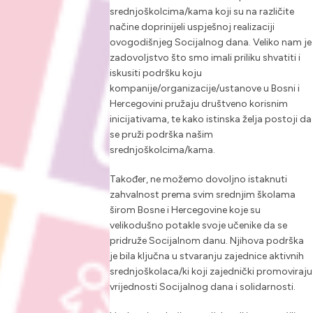
srednjoškolcima/kama koji su na različite
načine doprinijeli uspješnoj realizaciji
ovogodišnjeg Socijalnog dana. Veliko nam je
zadovoljstvo što smo imali priliku shvatiti i
iskusiti podršku koju
kompanije/organizacije/ustanove u Bosni i
Hercegovini pružaju društveno korisnim
inicijativama, te kako istinska želja postoji da
se pruži podrška našim
srednjoškolcima/kama.
Također, ne možemo dovoljno istaknuti
zahvalnost prema svim srednjim školama
širom Bosne i Hercegovine koje su
velikodušno potakle svoje učenike da se
pridruže Socijalnom danu. Njihova podrška
je bila ključna u stvaranju zajednice aktivnih
srednjoškolaca/ki koji zajednički promoviraju
vrijednosti Socijalnog dana i solidarnosti.