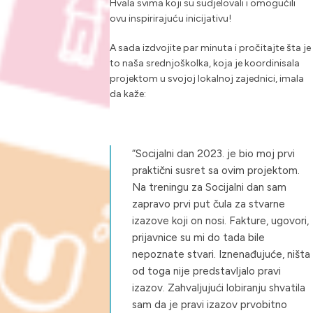
Hvala svima koji su sudjelovali i omogućili
ovu inspirirajuću inicijativu!
A sada izdvojite par minuta i pročitajte šta je
to naša srednjoškolka, koja je koordinisala
projektom u svojoj lokalnoj zajednici, imala
da kaže:
“Socijalni dan 2023. je bio moj prvi
praktični susret sa ovim projektom.
Na treningu za Socijalni dan sam
zapravo prvi put čula za stvarne
izazove koji on nosi. Fakture, ugovori,
prijavnice su mi do tada bile
nepoznate stvari. Iznenađujuće, ništa
od toga nije predstavljalo pravi
izazov. Zahvaljujući lobiranju shvatila
sam da je pravi izazov prvobitno