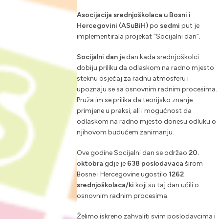
Asocijacija srednjoškolaca u Bosni i
Hercegovini (ASuBiH)
po
sedmi
put je
implementirala projekat “Socijalni dan”.
Socijalni dan
je dan kada srednjoškolci
dobiju priliku da odlaskom na radno mjesto
steknu osjećaj za radnu atmosferu i
upoznaju se sa osnovnim radnim procesima.
Pruža im se prilika da teorijsko znanje
primjene u praksi, ali i mogućnost da
odlaskom na radno mjesto donesu odluku o
njihovom budućem zanimanju.
Ove godine Socijalni dan se održao
20.
oktobra
gdje je
638
poslodavaca
širom
Bosne i Hercegovine ugostilo
1262
srednjoškolaca/ki
koji su taj dan učili o
osnovnim radnim procesima.
Želimo iskreno zahvaliti svim poslodavcima i