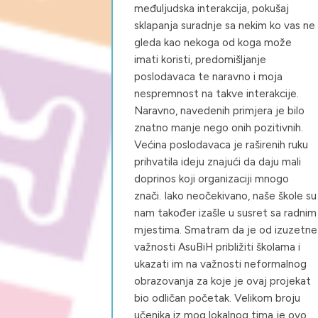
međuljudska interakcija, pokušaj
sklapanja suradnje sa nekim ko vas ne
gleda kao nekoga od koga može
imati koristi, predomišljanje
poslodavaca te naravno i moja
nespremnost na takve interakcije.
Naravno, navedenih primjera je bilo
znatno manje nego onih pozitivnih.
Većina poslodavaca je raširenih ruku
prihvatila ideju znajući da daju mali
doprinos koji organizaciji mnogo
znači. Iako neočekivano, naše škole su
nam također izašle u susret sa radnim
mjestima. Smatram da je od izuzetne
važnosti AsuBiH približiti školama i
ukazati im na važnosti neformalnog
obrazovanja za koje je ovaj projekat
bio odličan početak. Velikom broju
učenika iz mog lokalnog tima je ovo