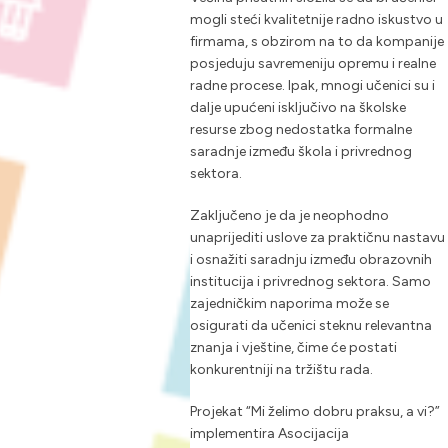
mogli steći kvalitetnije radno iskustvo u
firmama, s obzirom na to da kompanije
posjeduju savremeniju opremu i realne
radne procese. Ipak, mnogi učenici su i
dalje upućeni isključivo na školske
resurse zbog nedostatka formalne
saradnje između škola i privrednog
sektora.
Zaključeno je da je neophodno
unaprijediti uslove za praktičnu nastavu
i osnažiti saradnju između obrazovnih
institucija i privrednog sektora. Samo
zajedničkim naporima može se
osigurati da učenici steknu relevantna
znanja i vještine, čime će postati
konkurentniji na tržištu rada.
Projekat “Mi želimo dobru praksu, a vi?”
implementira Asocijacija