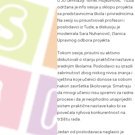
U JU Gimnaziji “Ismet Mujezinović” Tuzla
održana je info sesija u sklopu projekta
sa predstavnicima škola i privrednicima.
Na sesiji su prisustvovali profesori i
poslodavci iz Tuzle, a diskusiju je
moderirala Sara Nuhanović, članica
Upravnog odbora projekta.
Tokom sesije, prisutni su aktivno
diskutovali o stanju praktične nastave u
srednjim školama. Poslodavci su izrazili
zabrinutost zbog niskog nivoa znanja i
vještina koje učenici donose sa sobom
nakon završetka školovanja. Smatraju
da mnogi učenici nisu spremni za radne
procese i da je neophodno unaprijediti
sistem praktične nastave kako bi se
povećala njihova konkurentnost na
tržištu rada.
Jedan od poslodavaca naglasio je