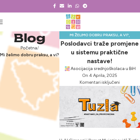
Blog
,
MI ŽELIMO DOBRU PRAKSU, A VI?
Poslodavci traže promjene
,
NOVOSTI & PROJEKTI
Početna
u sistemu praktične
PRAKTIČNA NASTAVA
Mi želimo dobru praksu, a vi?
nastave!
Asocijacija srednjoškolaca u BiH
On 4 Aprila, 2025
Komentari isključeni