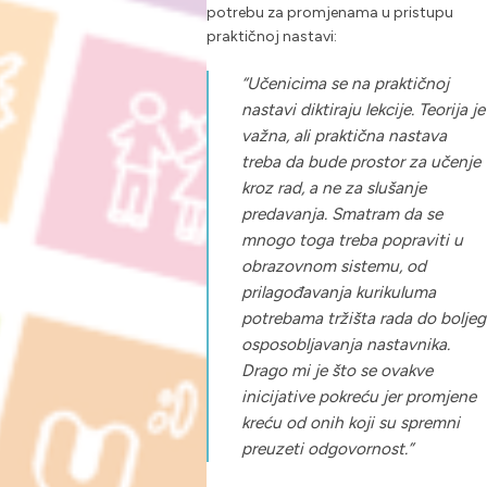
potrebu za promjenama u pristupu
praktičnoj nastavi:
“Učenicima se na praktičnoj
nastavi diktiraju lekcije. Teorija je
važna, ali praktična nastava
treba da bude prostor za učenje
kroz rad, a ne za slušanje
predavanja. Smatram da se
mnogo toga treba popraviti u
obrazovnom sistemu, od
prilagođavanja kurikuluma
potrebama tržišta rada do boljeg
osposobljavanja nastavnika.
Drago mi je što se ovakve
inicijative pokreću jer promjene
kreću od onih koji su spremni
preuzeti odgovornost.”