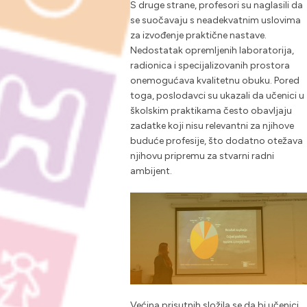
S druge strane, profesori su naglasili da
se suočavaju s neadekvatnim uslovima
za izvođenje praktične nastave.
Nedostatak opremljenih laboratorija,
radionica i specijalizovanih prostora
onemogućava kvalitetnu obuku. Pored
toga, poslodavci su ukazali da učenici u
školskim praktikama često obavljaju
zadatke koji nisu relevantni za njihove
buduće profesije, što dodatno otežava
njihovu pripremu za stvarni radni
ambijent.
Većina prisutnih složila se da bi učenici