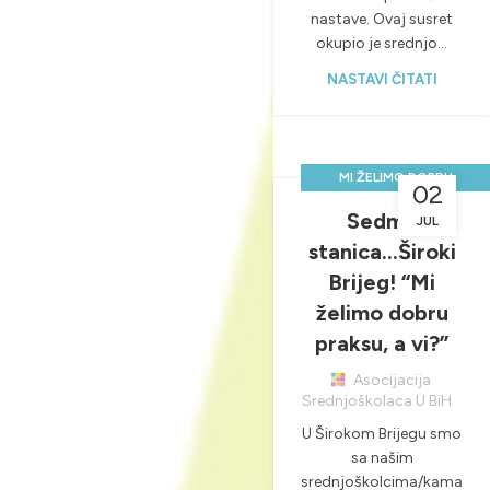
nastave. Ovaj susret
okupio je srednjo...
NASTAVI ČITATI
MI ŽELIMO DOBRU
02
PRAKSU, A VI?
Sedma
JUL
,
,
NOVOSTI & PROJEKTI
stanica…Široki
PRAKTIČNA NASTAVA
Brijeg! “Mi
želimo dobru
praksu, a vi?”
Asocijacija
Srednjoškolaca U BiH
U Širokom Brijegu smo
sa našim
srednjoškolcima/kama