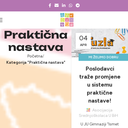
Praktična
04
nastava
APR
Početna
MI ŽELIMO DOBRU
Kategorija "Praktična nastava"
PRAKSU, A VI?
Poslodavci
,
,
NOVOSTI & PROJEKTI
traže promjene
PRAKTIČNA NASTAVA
u sistemu
praktične
nastave!
Asocijacija
Srednjoškolaca U BiH
U JU Gimnaziji "Ismet