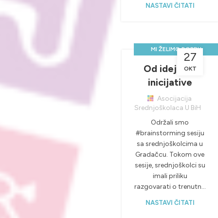
NASTAVI ČITATI
MI ŽELIMO DOBRU
27
PRAKSU, A VI?
Od ideje do
OKT
,
,
NOVOSTI & PROJEKTI
inicijative
PRAKTIČNA NASTAVA
Asocijacija
Srednjoškolaca U BiH
Održali smo
#brainstorming sesiju
sa srednjoškolcima u
Gradačcu. Tokom ove
sesije, srednjoškolci su
imali priliku
razgovarati o trenutn...
NASTAVI ČITATI