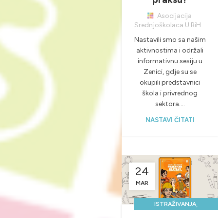
Asocijacija
Srednjoškolaca U BiH
Nastavili smo sa našim
aktivnostima i održali
informativnu sesiju u
Zenici, gdje su se
okupili predstavnici
škola i privrednog
sektora....
NASTAVI ČITATI
24
MAR
,
ISTRAŽIVANJA
MI ŽELIMO DOBRU