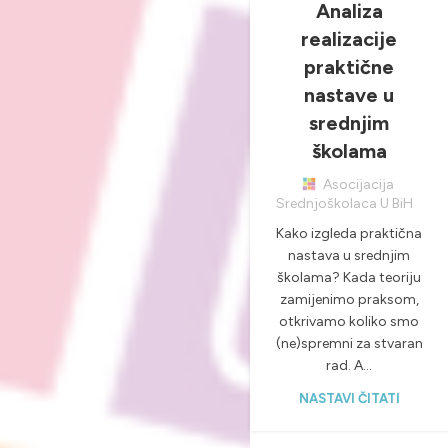
Analiza
PRAKSU, A VI?
realizacije
,
,
NOVOSTI & PROJEKTI
praktične
PRAKTIČNA NASTAVA
nastave u
srednjim
školama
Asocijacija
Srednjoškolaca U BiH
Kako izgleda praktična
nastava u srednjim
školama? Kada teoriju
zamijenimo praksom,
otkrivamo koliko smo
(ne)spremni za stvaran
rad. A...
NASTAVI ČITATI