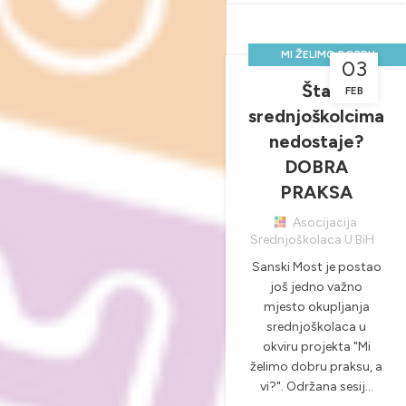
MI ŽELIMO DOBRU
03
PRAKSU, A VI?
Šta
FEB
,
,
NOVOSTI & PROJEKTI
srednjoškolcima
PRAKTIČNA NASTAVA
nedostaje?
DOBRA
PRAKSA
Asocijacija
Srednjoškolaca U BiH
Sanski Most je postao
još jedno važno
mjesto okupljanja
srednjoškolaca u
okviru projekta "Mi
želimo dobru praksu, a
vi?". Održana sesij...