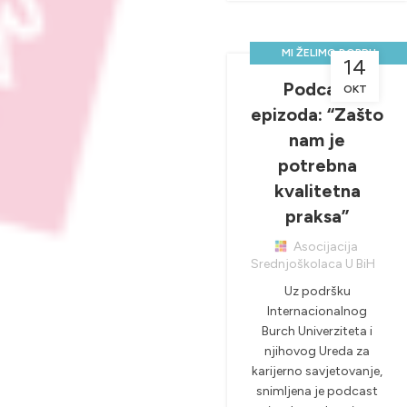
MI ŽELIMO DOBRU
14
PRAKSU, A VI?
Podcast
OKT
,
,
NOVOSTI & PROJEKTI
epizoda: “Zašto
PRAKTIČNA NASTAVA
nam je
potrebna
kvalitetna
praksa”
Asocijacija
Srednjoškolaca U BiH
Uz podršku
Internacionalnog
Burch Univerziteta i
njihovog Ureda za
karijerno savjetovanje,
snimljena je podcast