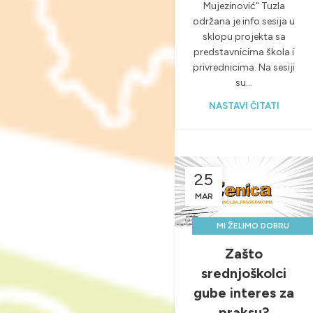
Mujezinović" Tuzla
održana je info sesija u
sklopu projekta sa
predstavnicima škola i
privrednicima. Na sesiji
su...
NASTAVI ČITATI
25
MAR
MI ŽELIMO DOBRU
PRAKSU, A VI?
Zašto
,
,
NOVOSTI & PROJEKTI
srednjoškolci
,
PRAKTIČNA NASTAVA
gube interes za
UNCATEGORIZED
praksu?