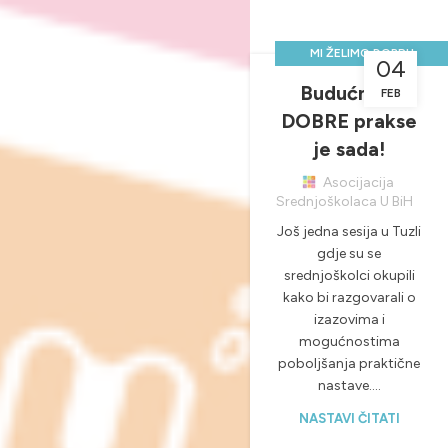
MI ŽELIMO DOBRU
04
PRAKSU, A VI?
Budućnost
FEB
,
,
NOVOSTI & PROJEKTI
DOBRE prakse
PRAKTIČNA NASTAVA
je sada!
Asocijacija
Srednjoškolaca U BiH
Još jedna sesija u Tuzli
gdje su se
srednjoškolci okupili
kako bi razgovarali o
izazovima i
mogućnostima
poboljšanja praktične
nastave....
NASTAVI ČITATI