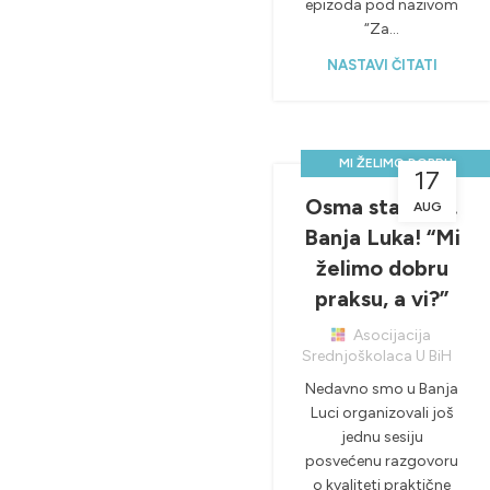
epizoda pod nazivom
“Za...
NASTAVI ČITATI
MI ŽELIMO DOBRU
17
PRAKSU, A VI?
Osma stanica…
AUG
,
,
NOVOSTI & PROJEKTI
Banja Luka! “Mi
PRAKTIČNA NASTAVA
želimo dobru
praksu, a vi?”
Asocijacija
Srednjoškolaca U BiH
Nedavno smo u Banja
Luci organizovali još
jednu sesiju
posvećenu razgovoru
o kvaliteti praktične