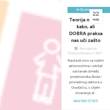
MI ŽELIMO DOBRU
22
PRAKSU, A VI?
Teorija nas uči
MAR
,
,
NOVOSTI & PROJEKTI
kako, ali
PRAKTIČNA NASTAVA
DOBRA praksa
nas uči zašto
Asocijacija
Srednjoškolaca U BiH
Nastavili smo sa našim
aktivnostima i održali
sastanak između
predstavnika škola i
privrednog sektora u
Gradačcu, s ciljem
otvaranja di...
NASTAVI ČITATI