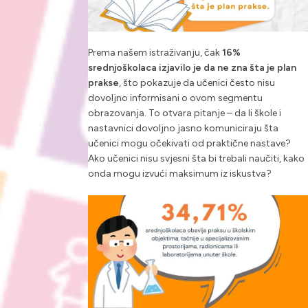
Prema našem istraživanju, čak
16%
srednjoškolaca izjavilo je da ne zna šta je plan
prakse
, što pokazuje da učenici često nisu
dovoljno informisani o ovom segmentu
obrazovanja. To otvara pitanje – da li škole i
nastavnici dovoljno jasno komuniciraju šta
učenici mogu očekivati od praktične nastave?
Ako učenici nisu svjesni šta bi trebali naučiti, kako
onda mogu izvući maksimum iz iskustva?