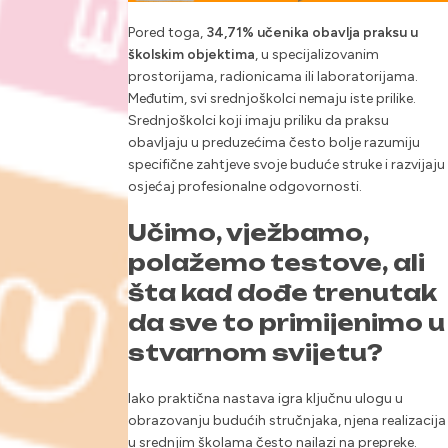
Pored toga,
34,71% učenika obavlja praksu u
školskim objektima
, u specijalizovanim
prostorijama, radionicama ili laboratorijama.
Međutim, svi srednjoškolci nemaju iste prilike.
Srednjoškolci koji imaju priliku da praksu
obavljaju u preduzećima često bolje razumiju
specifične zahtjeve svoje buduće struke i razvijaju
osjećaj profesionalne odgovornosti.
Učimo, vježbamo,
polažemo testove, ali
šta kad dođe trenutak
da sve to primijenimo u
stvarnom svijetu?
Iako praktična nastava igra ključnu ulogu u
obrazovanju budućih stručnjaka, njena realizacija
u srednjim školama često nailazi na prepreke.