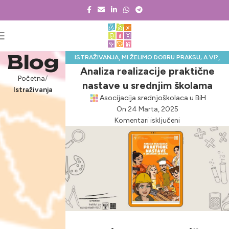
Blog
,
,
ISTRAŽIVANJA
MI ŽELIMO DOBRU PRAKSU, A VI?
Analiza realizacije praktične
,
NOVOSTI & PROJEKTI
PRAKTIČNA NASTAVA
Početna
nastave u srednjim školama
Istraživanja
Asocijacija srednjoškolaca u BiH
On 24 Marta, 2025
Komentari isključeni