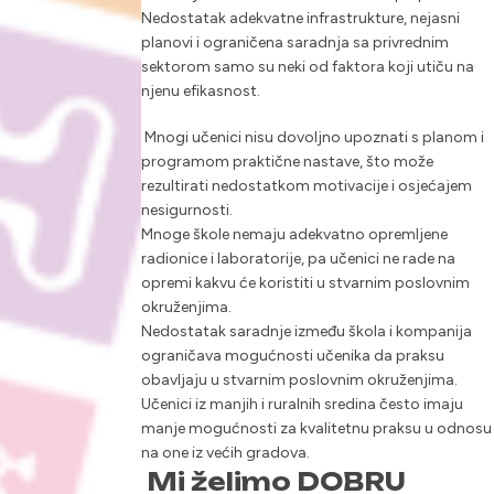
Nedostatak adekvatne infrastrukture, nejasni
planovi i ograničena saradnja sa privrednim
sektorom samo su neki od faktora koji utiču na
njenu efikasnost.
Mnogi učenici nisu dovoljno upoznati s planom i
programom praktične nastave, što može
rezultirati nedostatkom motivacije i osjećajem
nesigurnosti.
Mnoge škole nemaju adekvatno opremljene
radionice i laboratorije, pa učenici ne rade na
opremi kakvu će koristiti u stvarnim poslovnim
okruženjima.
Nedostatak saradnje između škola i kompanija
ograničava mogućnosti učenika da praksu
obavljaju u stvarnim poslovnim okruženjima.
Učenici iz manjih i ruralnih sredina često imaju
manje mogućnosti za kvalitetnu praksu u odnosu
na one iz većih gradova.
Mi želimo DOBRU