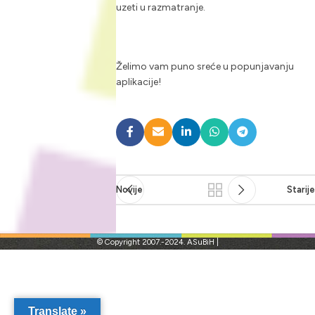
uzeti u razmatranje.
Želimo vam puno sreće u popunjavanju
aplikacije!
Novije
Starij
© Copyright 2007.-2024. ASuBiH |
Translate »