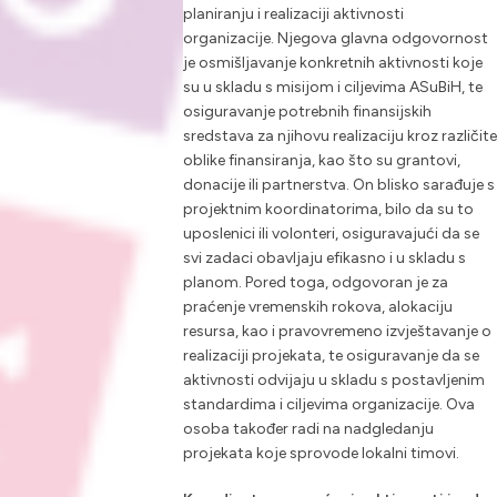
planiranju i realizaciji aktivnosti
organizacije. Njegova glavna odgovornost
je osmišljavanje konkretnih aktivnosti koje
su u skladu s misijom i ciljevima ASuBiH, te
osiguravanje potrebnih finansijskih
sredstava za njihovu realizaciju kroz različite
oblike finansiranja, kao što su grantovi,
donacije ili partnerstva. On blisko sarađuje s
projektnim koordinatorima, bilo da su to
uposlenici ili volonteri, osiguravajući da se
svi zadaci obavljaju efikasno i u skladu s
planom. Pored toga, odgovoran je za
praćenje vremenskih rokova, alokaciju
resursa, kao i pravovremeno izvještavanje o
realizaciji projekata, te osiguravanje da se
aktivnosti odvijaju u skladu s postavljenim
standardima i ciljevima organizacije. Ova
osoba također radi na nadgledanju
projekata koje sprovode lokalni timovi.