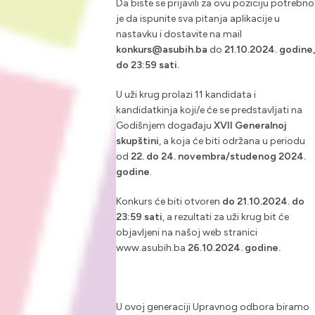
Da biste se prijavili za ovu poziciju potrebno
je da ispunite sva pitanja aplikacije u
nastavku i dostavite na mail
konkurs@asubih.ba
do
21.10.2024. godine,
do 23:59 sati.
U uži krug prolazi 11 kandidata i
kandidatkinja koji/e će se predstavljati na
Godišnjem događaju
XVII Generalnoj
skupštini
,
a koja će biti održana u periodu
od
22. do 24. novembra/studenog 2024.
godine
.
Konkurs će biti otvoren
do
21.10.2024. do
23:59 sati
, a rezultati za uži krug bit će
objavljeni na našoj web stranici
www.asubih.ba
26.10.2024.
godine.
U ovoj generaciji Upravnog odbora biramo