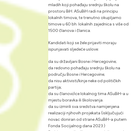
mladih koji pohađaju srednju školu na
prostoru BiH. ASuBiH radi na principu
lokalnih timova, te trenutno okupljamo
timove u 60 bh. lokalnih zajednica s više od
1500 članova i članica.
Kandidati koji se žele prijaviti moraju
ispunjavati sljedeće uslove:
da su državljani Bosne i Hercegovine;
da redovno pohađaju srednju školu na
području Bosne i Hercegovine;
da nisu aktivisti/kinje neke od političkih
partija;
da su članovi/ice lokalnog tima ASuBiH-a u
mjestu boravka ili školovanja.
da su izmirili sva sredstva namijenjena
realizaciji njihovih projekata (isključujući
novac doniran od strane ASuBiH-a putem
Fonda Socijalnog dana 2023.)