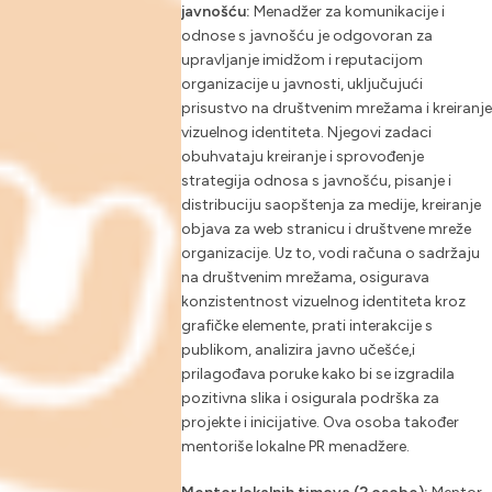
javnošću:
Menadžer za komunikacije i
odnose s javnošću je odgovoran za
upravljanje imidžom i reputacijom
organizacije u javnosti, uključujući
prisustvo na društvenim mrežama i kreiranje
vizuelnog identiteta. Njegovi zadaci
obuhvataju kreiranje i sprovođenje
strategija odnosa s javnošću, pisanje i
distribuciju saopštenja za medije, kreiranje
objava za web stranicu i društvene mreže
organizacije. Uz to, vodi računa o sadržaju
na društvenim mrežama, osigurava
konzistentnost vizuelnog identiteta kroz
grafičke elemente, prati interakcije s
publikom, analizira javno učešće,i
prilagođava poruke kako bi se izgradila
pozitivna slika i osigurala podrška za
projekte i inicijative. Ova osoba također
mentoriše lokalne PR menadžere.