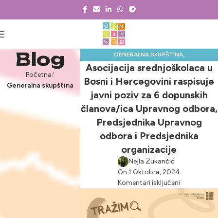
Blog
,
GENERALNA SKUPŠTINA
Asocijacija srednjoškolaca u
NOVOSTI & PROJEKTI
Početna
Bosni i Hercegovini raspisuje
Generalna skupština
javni poziv za 6 dopunskih
članova/ica Upravnog odbora,
Predsjednika Upravnog
odbora i Predsjednika
organizacije
Nejla Zukančić
On 1 Oktobra, 2024
Komentari isključeni