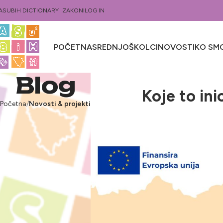
ASUBIH DICTIONARY
ZAKONI
LOG IN
POČETNA
SREDNJOŠKOLCI
NOVOSTI
KO SMO
Blog
Koje to in
Početna
Novosti & projekti