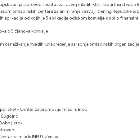
ropska unija a provodi Institut za razvoj mladih KULT u partnerstvu s
ežom omladinskih centara za animiranje, razvoj i trening Republike Srp
h aplikacija od kojih je
5 aplikacija odlukom komisije dobilo finansira
ovalo 5 članova komisije.
ljem osnaživanja mladih, unapređenja saradnje omladinskih organizacija
litike! – Centar za promociju mladih, Brod
ar Bugojno
 Doboj Istok
etrovac
Centar za mlade INPUT Zenica