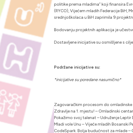
politike prema mladima” koji finansira Ev
(RYCO), Vijećem mladih Federacije BiH, Mr
srednjoškolaca u BiH zaprimila 9 projektni
Bodovanju projektnih aplikacija je učestv
Dostavljene inicijative su osmišljene s ci
Podržane inicijative su:
*inicijative su poredane nasumično*
Zagovaračkim procesom do omladinske po
Zdravlje na 1. mjestu! – Omladinski cent
Pokažimo svoj talenat – Udruženje Leptir
Mladi vole Unu – Vijeće mladih Bosanski P
CodeSpark: Bolja budućnost za mlade – 