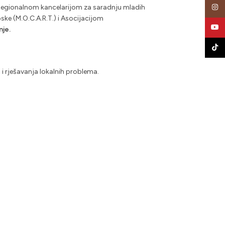
a Regionalnom kancelarijom za saradnju mladih
Insta
ske (M.O.C.A.R.T.) i Asocijacijom
YouT
nje.
TikTo
 i rješavanja lokalnih problema.