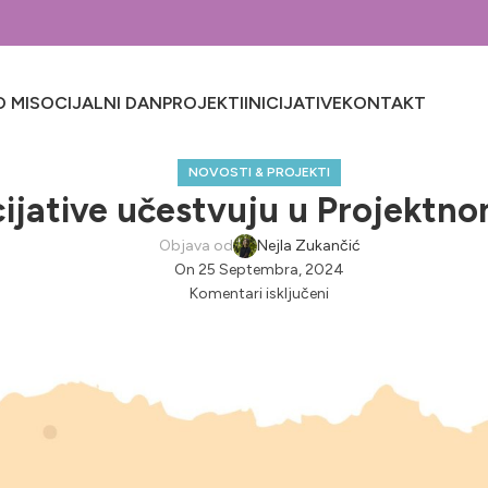
 MI
SOCIJALNI DAN
PROJEKTI
INICIJATIVE
KONTAKT
NOVOSTI & PROJEKTI
icijative učestvuju u Projekt
Objava od
Nejla Zukančić
On 25 Septembra, 2024
Komentari isključeni