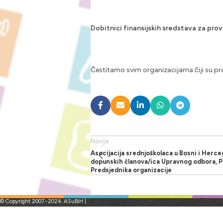
Dobitnici finansijskih sredstava za prov
Čestitamo svim organizacijama čiji su pro
Novije
Asocijacija srednjoškolaca u Bosni i Herceg
dopunskih članova/ica Upravnog odbora, P
Predsjednika organizacije
© Copyright 2007.-2024. ASuBiH |