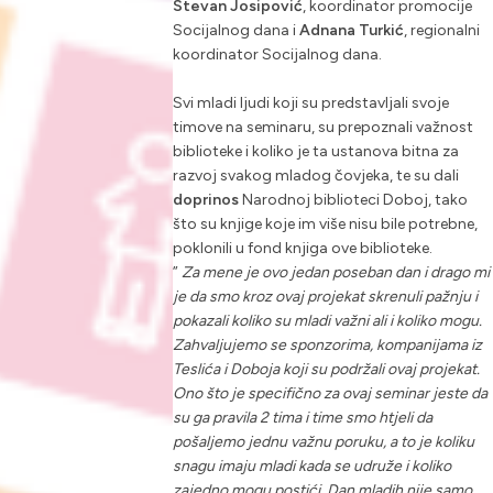
Stevan Josipović
, koordinator promocije
Socijalnog dana i
Adnana Turkić
, regionalni
koordinator Socijalnog dana.
Svi mladi ljudi koji su predstavljali svoje
timove na seminaru, su prepoznali važnost
biblioteke i koliko je ta ustanova bitna za
razvoj svakog mladog čovjeka, te su dali
doprinos
Narodnoj biblioteci Doboj, tako
što su knjige koje im više nisu bile potrebne,
poklonili u fond knjiga ove biblioteke.
”
Za mene je ovo jedan poseban dan i drago mi
je da smo kroz ovaj projekat skrenuli pažnju i
pokazali koliko su mladi važni ali i koliko mogu.
Zahvaljujemo se sponzorima, kompanijama iz
Teslića i Doboja koji su podržali ovaj projekat.
Ono što je specifično za ovaj seminar jeste da
su ga pravila 2 tima i time smo htjeli da
pošaljemo jednu važnu poruku, a to je koliku
snagu imaju mladi kada se udruže i koliko
zajedno mogu postići. Dan mladih nije samo