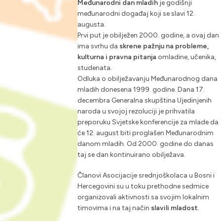
Međunarodni dan mladih
je godišnji
međunarodni događaj koji se slavi 12.
augusta.
Prvi put je obilježen 2000. godine, a ovaj dan
ima svrhu da
skrene pažnju na probleme,
kulturna i pravna pitanja
omladine, učenika,
studenata.
Odluka o obilježavanju Međunarodnog dana
mladih donesena 1999. godine. Dana 17.
decembra Generalna skupština Ujedinjenih
naroda u svojoj rezoluciji je prihvatila
preporuku Svjetske konferencije za mlade da
će 12. august biti proglašen Međunarodnim
danom mladih. Od 2000. godine do danas
taj se dan kontinuirano obilježava.
Članovi Asocijacije srednjoškolaca u Bosni i
Hercegovini su u toku prethodne sedmice
organizovali aktivnosti sa svojim lokalnim
timovima i na taj način
slavili mladost
.