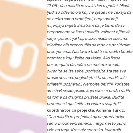
12.08., dan mladih je svaki dan u godini. Mladi
ljudi su odavno oni koji ne sjede i ne čekaju da
se nešto samo promijeni, nego oni koji
mijenjaju svijet! Smatram da je bitno da svi
prepoznamo važnost mladih, važnost njihovih
ideja i potencijal koji svaka mlada osoba ima.
Mladima bih preporučila da rade na pozitivnim
promjenama. Nastavite truditi se, raditi i budite
promjena koju želite da vidite. Ako ikada
posumnjate da nešto ne možete uraditi,
okrenite se iza sebe, pogledajte šta ste sve
uradili do sada, pogledajte šta su uradili vaši
prijatelji, poznanici. Nemojte biti tihi, koristite
ama baš svaku priliku koja vam se pruži i radite
na tome da drugima pružate prilike. Budite
promjena koju želite da vidite u svijetu!
”
koordinatorica projekta, Adnana Turkić.
“
Dan mladih je projekat koji ne predstavlja
samo dvodnevni seminar, nego nešto puno
više od toga. Kroz niz sportsko-kulturnih