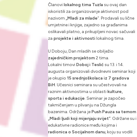
Članovi
lokalnog tima Tuzla
su ovaj dan
iskoristili za organizovanje aktivnost pod
nazivom
„Mladi za mlade
“. Prodavali su lične
umjetnine i knjige, zajedno sa građanima
oslikavali platno, a prikupljeni novac sačuvali
za
projekte i aktivnosti
lokalnog tima.
U Doboju, Dan mladih se obilježio
zajedničkim projektom
2 tima.
Lokalni timovi
Doboj i Teslić
su 13. i 14.
augusta organizovali dvodnevni seminar koji
je okupio
15 srednjoškolaca iz 7 gradova
BiH
. Učesnici seminara su učestvovali na
raznim aktivnostima u oblasti
kulture,
sporta i edukacije
. Seminar je započeo
takmičenjem u plivanju na Džungla
bazenima. Održana je
Push Pauza sa temom
„Mladi ljudi koji mijenjaju svijet”
. Održane su i
edukativne radionice među kojima i
radionica o Socijalnom danu
, koju su vodili