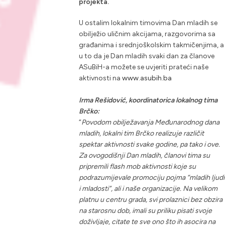
projekta.
U ostalim lokalnim timovima Dan mladih se
obilježio uličnim akcijama, razgovorima sa
građanima i srednjoškolskim takmičenjima, a
u to da je Dan mladih svaki dan za članove
ASuBiH-a možete se uvjeriti prateći naše
aktivnosti na
www.asubih.ba
Irma Rešidović, koordinatorica lokalnog tima
Brčko:
“
Povodom obilježavanja Međunarodnog dana
mladih, lokalni tim Brčko realizuje različit
spektar aktivnosti svake godine, pa tako i ove.
Za ovogodišnji Dan mladih, članovi tima su
pripremili flash mob aktivnosti koje su
podrazumijevale promociju pojma “mladih ljudi
i mladosti”, ali i naše organizacije. Na velikom
platnu u centru grada, svi prolaznici bez obzira
na starosnu dob, imali su priliku pisati svoje
doživljaje, citate te sve ono što ih asocira na