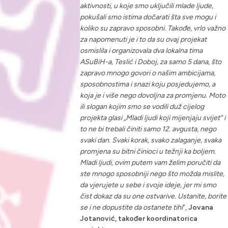
aktivnosti, u koje smo uključili mlade ljude,
pokušali smo istima dočarati šta sve mogu i
koliko su zapravo sposobni. Takođe, vrlo važno
za napomenuti je i to da su ovaj projekat
osmislila i organizovala dva lokalna tima
ASuBiH-a, Teslić i Doboj, za samo 5 dana, što
zapravo mnogo govori o našim ambicijama,
sposobnostima i snazi koju posjedujemo, a
koja je i više nego dovoljna za promjenu. Moto
ili slogan kojim smo se vodili duž cijelog
projekta glasi „Mladi ljudi koji mijenjaju svijet“ i
to ne bi trebali činiti samo 12. avgusta, nego
svaki dan. Svaki korak, svako zalaganje, svaka
promjena su bitni činioci u težnji ka boljem.
Mladi ljudi, ovim putem vam želim poručiti da
ste mnogo sposobniji nego što možda mislite,
da vjerujete u sebe i svoje ideje, jer mi smo
čist dokaz da su one ostvarive. Ustanite, borite
se i ne dopustite da ostanete tihi
“,
Jovana
Jotanović, također koordinatorica