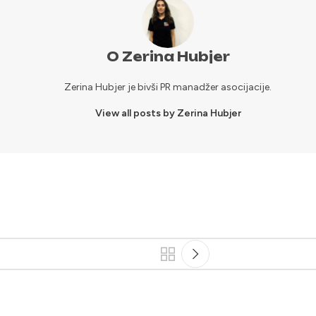
O Zerina Hubjer
Zerina Hubjer je bivši PR manadžer asocijacije.
View all posts by Zerina Hubjer