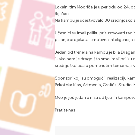
Lokalni tim Modriča je u periodu od 24. 
Riječani.
Na kampu je učestvovalo 30 srednjoškolac
Učesnici su imali priliku prisustvovati ra
pisanje projekata; emotivna inteligencija i
Jedan od trenera na kampu je bil
a Dragan
“Jako nam je drago što smo imali priliku
srednjoškolaca o pomenutim temama, i v
Sponzori koji su omogućili realizaciju ka
Pekoteka Klas, Artmedia, Grafički Studio, 
Ovo je još jedan u nizu od ljetnih kampova
Pratite nas!