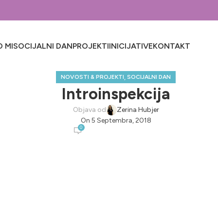
 MI
SOCIJALNI DAN
PROJEKTI
INICIJATIVE
KONTAKT
,
NOVOSTI & PROJEKTI
SOCIJALNI DAN
Introinspekcija
Objava od
Zerina Hubjer
On 5 Septembra, 2018
0