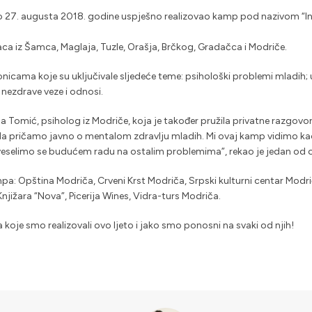
do 27. augusta 2018. godine uspješno realizovao kamp pod nazivom “I
a iz Šamca, Maglaja, Tuzle, Orašja, Brčkog, Gradačca i Modriče.
dionicama koje su uključivale sljedeće teme: psihološki problemi mladih
 nezdrave veze i odnosi.
a Tomić, psiholog iz Modriče, koja je također pružila privatne razgov
 da pričamo javno o mentalom zdravlju mladih. Mi ovaj kamp vidimo ka
eselimo se budućem radu na ostalim problemima”, rekao je jedan od 
mpa: Opština Modriča, Crveni Krst Modriča, Srpski kulturni centar Modri
Knjižara “Nova”, Picerija Wines, Vidra-turs Modriča.
 koje smo realizovali ovo ljeto i jako smo ponosni na svaki od njih!