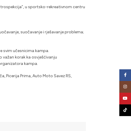
ntrospekcija”, u sportsko-rekreativnom centru
; uočavanje, suočavanje i rješavanje problema;
ore svim učesnicima kampa.
o važan korak ka osvješćivanju
organizatora kampa.
Face
ča, Picerija Prima, Auto Moto Savez RS,
Insta
YouT
TikTo