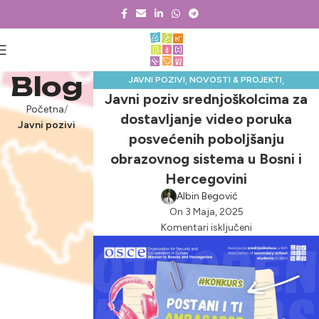
Blog
,
,
JAVNI POZIVI
NOVOSTI & PROJEKTI
Javni poziv srednjoškolcima za
SREDNJOŠKOLSKE PRILIKE
Početna
dostavljanje video poruka
Javni pozivi
posvećenih poboljšanju
obrazovnog sistema u Bosni i
Hercegovini
Albin Begović
On 3 Maja, 2025
Komentari isključeni