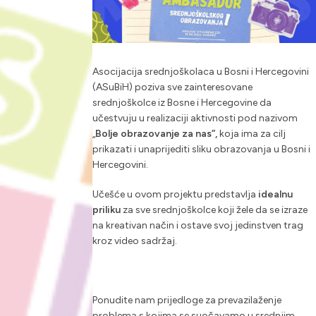
Asocijacija srednjoškolaca u Bosni i Hercegovini
(ASuBiH) poziva sve zainteresovane
srednjoškolce iz Bosne i Hercegovine da
učestvuju u realizaciji aktivnosti pod nazivom
„
Bolje obrazovanje za nas”,
koja ima za cilj
prikazati i unaprijediti sliku obrazovanja u Bosni i
Hercegovini.
Učešće u ovom projektu predstavlja
idealnu
priliku
za sve srednjoškolce koji žele da se izraze
na kreativan način i ostave svoj jedinstven trag
kroz video sadržaj.
Ponudite nam prijedloge za prevazilaženje
problema s kojima se suočavamo u srednjim