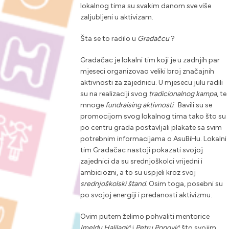
lokalnog tima su svakim danom sve više
zaljubljeni u aktivizam.
Šta se to radilo u
Gradačcu
?
Gradačac je lokalni tim koji je u zadnjih par
mjeseci organizovao veliki broj značajnih
aktivnosti za zajednicu. U mjesecu julu radili
su na realizaciji svog
tradicionalnog kampa
, te
mnoge
fundraising
aktivnosti
. Bavili su se
promocijom svog lokalnog tima tako što su
po centru grada postavljali plakate sa svim
potrebnim informacijama o AsuBiHu. Lokalni
tim Gradačac nastoji pokazati svojoj
zajednici da su srednjoškolci vrijedni i
ambiciozni, a to su uspjeli kroz svoj
srednjoškolski štand
. Osim toga, posebni su
po svojoj energiji i predanosti aktivizmu.
Ovim putem želimo pohvaliti mentorice
Imeldu Halilagić
i
Petru Popović
što svojim