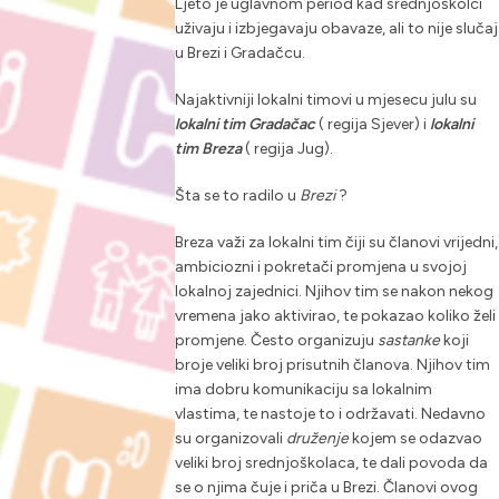
Ljeto je uglavnom period kad srednjoškolci
uživaju i izbjegavaju obavaze, ali to nije slučaj
u Brezi i Gradačcu.
Najaktivniji lokalni timovi u mjesecu julu su
lokalni tim Gradačac
( regija Sjever) i
lokalni
tim Breza
( regija Jug).
Šta se to radilo u
Brezi
?
Breza važi za lokalni tim čiji su članovi vrijedni,
ambiciozni i pokretači promjena u svojoj
lokalnoj zajednici. Njihov tim se nakon nekog
vremena jako aktivirao, te pokazao koliko želi
promjene. Često organizuju
sastanke
koji
broje veliki broj prisutnih članova. Njihov tim
ima dobru komunikaciju sa lokalnim
vlastima, te nastoje to i održavati. Nedavno
su organizovali
druženje
kojem se odazvao
veliki broj srednjoškolaca, te dali povoda da
se o njima čuje i priča u Brezi. Članovi ovog