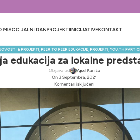
 MI
SOCIJALNI DAN
PROJEKTI
INICIJATIVE
KONTAKT
,
,
,
NOVOSTI & PROJEKTI
PEER TO PEER EDUKACIJE
PROJEKTI
YOU.TH PARTIC
a edukacija za lokalne predst
Objava od
Ajsel Kaniža
On 3 Septembra, 2021
Komentari isključeni