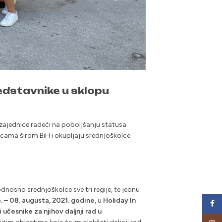
redstavnike u sklopu
zajednice radeći na poboljšanju statusa
nicama širom BiH i okupljaju srednjoškolce
odnosno srednjoškolce sve tri regije, te jednu
. – 08. augusta, 2021. godine
, u
Holiday In
Face
 učesnike za njihov daljnji rad u