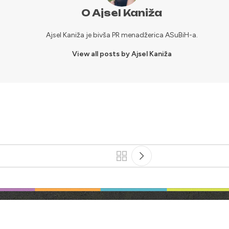
O Ajsel Kaniža
Ajsel Kaniža je bivša PR menadžerica ASuBiH-a.
View all posts by Ajsel Kaniža