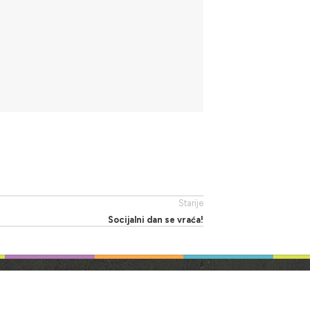
Starije
Socijalni dan se vraća!