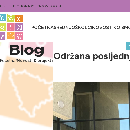
ASUBIH DICTIONARY
ZAKONI
LOG IN
POČETNA
SREDNJOŠKOLCI
NOVOSTI
KO SMO
Blog
Održana posljednj
Početna
Novosti & projekti