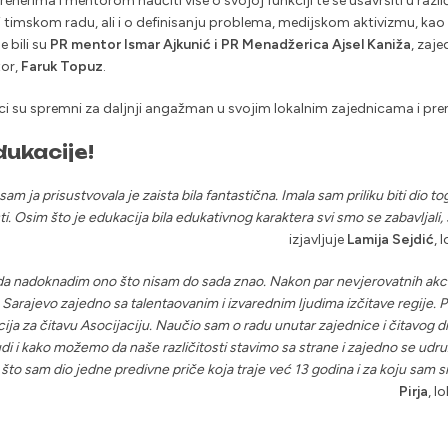
trenerima i mentorom naučiti više o svojoj funkciji te se usavršiti u razl
vu i timskom radu, ali i o definisanju problema, medijskom aktivizmu, kao
e bili su
PR mentor Ismar Ajkunić i PR Menadžerica Ajsel Kaniža
, zaj
tor,
Faruk Topuz
.
ci su spremni za daljnji angažman u svojim lokalnim zajednicama i pre
dukacije!
 ja prisustvovala je zaista bila fantastična. Imala sam priliku biti dio to
i. Osim što je edukacija bila edukativnog karaktera svi smo se zabavljali, 
izjavljuje
Lamija Sejdić
, 
da nadoknadim ono što nisam do sada znao. Nakon par nevjerovatnih akc
 Sarajevo zajedno sa talentaovanim i izvarednim ljudima izčitave regije.
ija za čitavu Asocijaciju. Naučio sam o radu unutar zajednice i čitavog dru
udi i kako možemo da naše različitosti stavimo sa strane i zajedno se udr
 što sam dio jedne predivne priče koja traje već 13 godina i za koju sam s
Pirja
, l