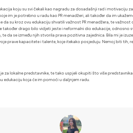
acija koju su svi čekali kao nagradu za dosadašnji rad i motivaciju za da
oje im je potrebno u radu kao PR menadžeri, ali također da im ukažemo
e da su kroz ovu edukaciju shvatili važnost PR menadžera, te važnost o
je također drago bilo vidjeti jeste i neformalni dio edukacije, odnosno
te da se između njih stvorila prava pozitivna zajednica. Bila mi je izuz
je prave kapacitete i talente, koje itekako posjeduju. Nemoj biti tih, r
e za lokalne predstavnike, te tako uspjeli okupiti što više predstavnika
tnu edukaciju koja će im pomoći u daljnjem radu.