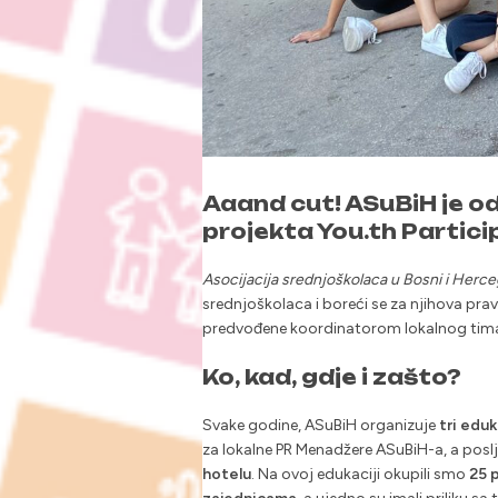
Aaand cut! ASuBiH je od
projekta You.th Partici
Asocijacija srednjoškolaca u Bosni i Herce
srednjoškolaca i boreći se za njihova prav
predvođene koordinatorom lokalnog tima. 
Ko, kad, gdje i zašto?
Svake godine, ASuBiH organizuje
tri edu
za lokalne PR Menadžere ASuBiH-a, a pos
hotelu
. Na ovoj edukaciji okupili smo
25 