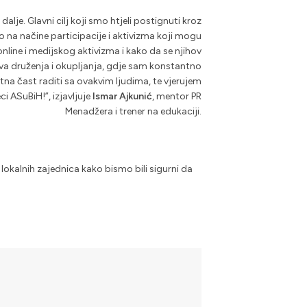
lje. Glavni cilj koji smo htjeli postignuti kroz
 na načine participacije i aktivizma koji mogu
nline i medijskog aktivizma i kako da se njihov
 sva druženja i okupljanja, gdje sam konstantno
etna čast raditi sa ovakvim ljudima, te vjerujem
eci ASuBiH!
”, izjavljuje
Ismar Ajkunić
, mentor PR
Menadžera i trener na edukaciji.
 lokalnih zajednica kako bismo bili sigurni da