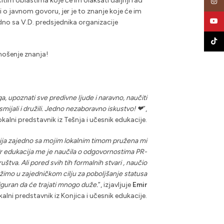
ičitim oblastima koje će im olakšati daljnji rad
Insta
 i o javnom govoru, jer je to znanje koje će im
YouT
edno sa V.D. predsjednika organizacije
TikTo
nošenje znanja!
ga, upoznati sve predivne ljude i naravno, naučiti
smijali i družili. Jedno nezaboravno iskustvo! ❤
”,
lokalni predstavnik iz Tešnja i učesnik edukacije.
ija zajedno sa mojim lokalnim timom pružena mi
 Pr edukacija me je naučila o odgovornostima PR-
štva. Ali pored svih tih formalnih stvari , naučio
užimo u zajedničkom cilju za poboljšanje statusa
iguran da će trajati mnogo duže.
”, izjavljuje
Emir
okalni predstavnik iz Konjica i učesnik edukacije.