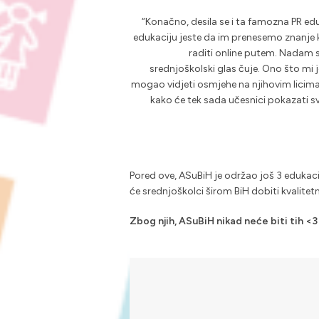
“
Konačno, desila se i ta famozna PR eduk
edukaciju jeste da im prenesemo znanje k
raditi online putem. Nadam s
srednjoškolski glas čuje. Ono što mi 
mogao vidjeti osmjehe na njihovim licima, 
kako će tek sada učesnici pokazati svo
Pored ove, ASuBiH je održao još 3 edukacij
će srednjoškolci širom BiH dobiti kvalite
Zbog njih, ASuBiH nikad neće biti tih <3