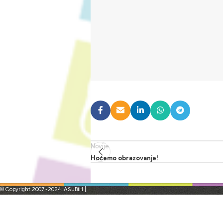
Novije
Hoćemo obrazovanje!
© Copyright 2007.-2024. ASuBiH |