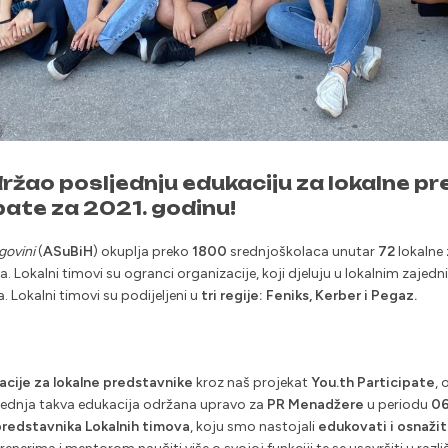
ržao posljednju edukaciju za lokalne p
pate za 2021. godinu!
govini
(
ASuBiH
) okuplja preko
1800
srednjoškolaca unutar
72
lokalne 
a. Lokalni timovi su ogranci organizacije, koji djeluju u lokalnim zajed
Lokalni timovi su podijeljeni u
tri regije: Feniks, Kerber i Pegaz.
kacije za lokalne predstavnike
kroz naš projekat
You.th Participate
, 
ljednja takva edukacija održana upravo za
PR Menadžere
u periodu
06
predstavnika Lokalnih timova
, koju smo nastojali
edukovati i osnažiti