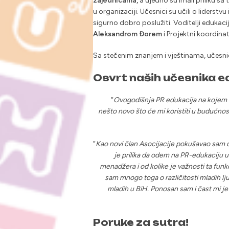
zajednicama,
a ujedno su imali priliku sa 
u organizaciji. Učesnici su učili o liderst
sigurno dobro poslužiti. Voditelji edukacij
Aleksandrom Đorem
i Projektni koordina
Sa stečenim znanjem i vještinama, učesni
Osvrt naših učesnika e
“
Ovogodišnja PR edukacija na kojem sam
nešto novo što će mi koristiti u budućnost
”
Kao novi član Asocijacije pokušavao sam 
je prilika da odem na PR-edukaciju u
menadžera i od kolike je važnosti ta funkc
sam mnogo toga o različitosti mladih lj
mladih u BiH. Ponosan sam i čast mi je
Poruke za sutra!