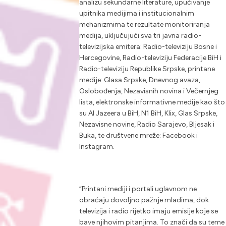
analizu sekundarne literature, upućivanje
upitnika medijima i institucionalnim
mehanizmima te rezultate monitoriranja
medija, uključujući sva tri javna radio-
televizijska emitera: Radio-televiziju Bosne i
Hercegovine, Radio-televiziju Federacije BiH i
Radio-televiziju Republike Srpske, printane
medije: Glasa Srpske, Dnevnog avaza,
Oslobođenja, Nezavisnih novina i Večernjeg
lista, elektronske informativne medije kao što
su Al Jazeera u BiH, N1 BiH, Klix, Glas Srpske,
Nezavisne novine, Radio Sarajevo, Bljesak i
Buka, te društvene mreže: Facebook i
Instagram.
“Printani mediji i portali uglavnom ne
obraćaju dovoljno pažnje mladima, dok
televizija i radio rijetko imaju emisije koje se
bave njihovim pitanjima. To znači da su teme