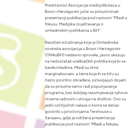
Predstavnici Asocijacije srednjoškolaca u
Bosni i Hercegovini jučer su prisustvovali
prezentaciji publikacije pod nazivom “Mladi u
fokusu: Medijska izvještavanja o
omladinskim politikama u BiH”.
Rezultati istraživanja koje je Omladinska
novinska asocijacija u Bosni i Hercegovini
(ONAuBiH) nedavno sprovela, jasno ukazuju
na nedostatak uređivačkih politika koje bi se
bavile mladima. Mladi su time
marginalizovani, a teme koje ih se tiču su
često površno obrađene, ostavljajući dojam
da su prisutne samo radi popunjavanja
programa, bez dubljeg razumijevanja njihove
stvarne važnosti i uticaja na društvo. Ovo su
jedni od ključnih nalaza o kome se danas
govorilo u prostorijama
Tershouse
u
Sarajevu, gdje je održana prezentacija
publikacije pod nazivom
“Mladi u fokusu: