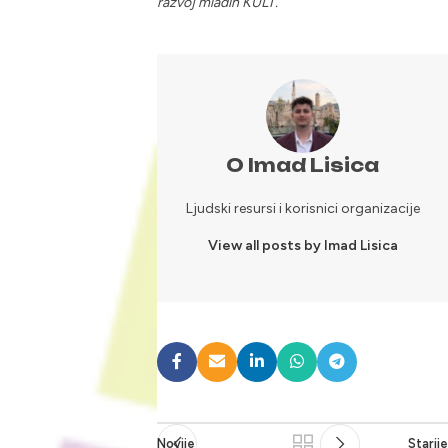
razvoj mladih KULT.
O Imad Lisica
Ljudski resursi i korisnici organizacije
View all posts by Imad Lisica
Novije
Starije