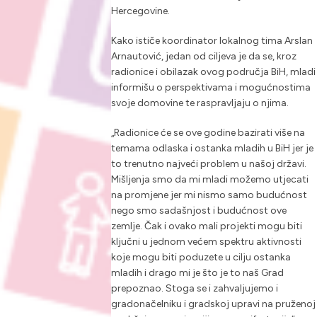
Hercegovine.
Kako ističe koordinator lokalnog tima Arslan
Arnautović, jedan od ciljeva je da se, kroz
radionice i obilazak ovog područja BiH, mladi
informišu o perspektivama i mogućnostima
svoje domovine te raspravljaju o njima.
„Radionice će se ove godine bazirati više na
temama odlaska i ostanka mladih u BiH jer je
to trenutno najveći problem u našoj državi.
Mišljenja smo da mi mladi možemo utjecati
na promjene jer mi nismo samo budućnost
nego smo sadašnjost i budućnost ove
zemlje. Čak i ovako mali projekti mogu biti
ključni u jednom većem spektru aktivnosti
koje mogu biti poduzete u cilju ostanka
mladih i drago mi je što je to naš Grad
prepoznao. Stoga se i zahvaljujemo i
gradonačelniku i gradskoj upravi na pruženoj