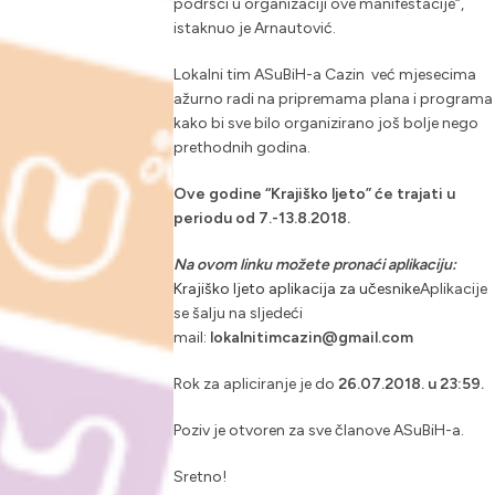
podršci u organizaciji ove manifestacije“,
istaknuo je Arnautović.
Lokalni tim ASuBiH-a Cazin već mjesecima
ažurno radi na pripremama plana i programa
kako bi sve bilo organizirano još bolje nego
prethodnih godina.
Ove godine “Krajiško ljeto” će trajati u
periodu od 7.-13.8.2018.
Na ovom linku možete pronaći aplikaciju:
Krajiško ljeto aplikacija za učesnike
Aplikacije
se šalju na sljedeći
mail:
lokalnitimcazin@gmail.com
Rok za apliciranje je do
26.07.2018. u 23:59.
Poziv je otvoren za sve članove ASuBiH-a.
Sretno!