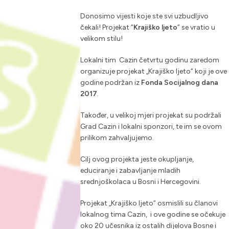
Donosimo vijesti koje ste svi uzbudljivo
čekali! Projekat “
Krajiško ljeto
” se vratio u
velikom stilu!
Lokalni tim Cazin četvrtu godinu zaredom
organizuje projekat „Krajiško ljeto“ koji je ove
godine podržan iz
Fonda Socijalnog dana
2017
.
Također, u velikoj mjeri projekat su podržali
Grad Cazin i lokalni sponzori, te im se ovom
prilikom zahvaljujemo.
Cilj ovog projekta jeste okupljanje,
educiranje i zabavljanje mladih
srednjoškolaca u Bosni i Hercegovini.
Projekat „Krajiško ljeto“ osmislili su članovi
lokalnog tima Cazin, i ove godine se očekuje
oko 20 učesnika iz ostalih dijelova Bosne i