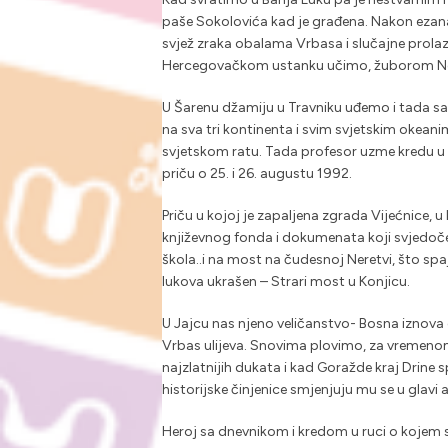
paše Sokolovića kad je građena. Nakon ezana
svjež zraka obalama Vrbasa i slučajne prola
Hercegovačkom ustanku učimo, žuborom Ner
U Šarenu džamiju u Travniku uđemo i tada saz
na sva tri kontinenta i svim svjetskim okea
svjetskom ratu. Tada profesor uzme kredu u
priču o 25. i 26. augustu 1992.
Priču u kojoj je zapaljena zgrada Vijećnice, u 
književnog fonda i dokumenata koji svjedoče 
škola..i na most na čudesnoj Neretvi, što sp
lukova ukrašen – Strari most u Konjicu.
U Jajcu nas njeno veličanstvo- Bosna iznova
Vrbas ulijeva. Snovima plovimo, za vremenom
najzlatnijih dukata i kad Goražde kraj Drine
historijske činjenice smjenjuju mu se u glavi 
Heroj sa dnevnikom i kredom u ruci o kojem sv