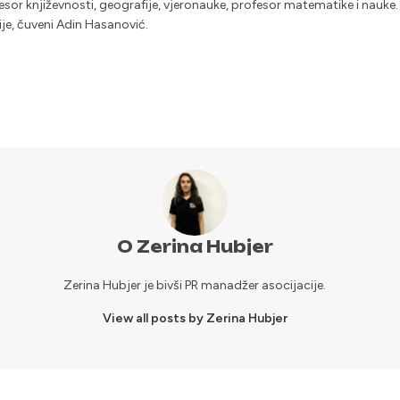
ofesor književnosti, geografije, vjeronauke, profesor matematike i nauke.
ije, čuveni Adin Hasanović.
O Zerina Hubjer
Zerina Hubjer je bivši PR manadžer asocijacije.
View all posts by Zerina Hubjer