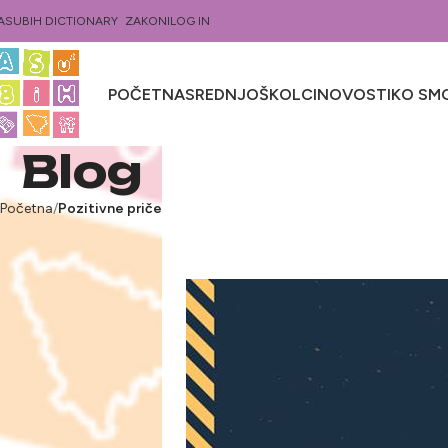
ASUBIH DICTIONARY
ZAKONI
LOG IN
POČETNA
SREDNJOŠKOLCI
NOVOSTI
KO SMO
Blog
Početna
Pozitivne priče