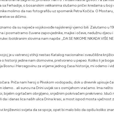
 sa Ferhadije, o bosanskim velikanima slušamo priče i kredama u boji 
znike molimo da nas fotografišu uz spomenik Petra Kočića. O Mostaru
etve se dičimo.
namo da su najveće vojskovođe najiskreniji vjernci bili. Zalutamo u 19
nima i posmatramo čuvene zapovjednike, majke i očeve, nedužnu djecu i
 ruke i boldiranim slovima nam napiše: ,,DA SE NIKOME NIKADA VIŠE N
kojoj je u vatrenoj stihiji nestao Katalog nacionalne i sveučilišne knjiž
o historiji jedine nam domovine, pretvoreno u pepeo. Koliko li je boga
aja Bosnu i Hercegovinu za vrijeme jednog časa historije, mi odemo i v
 očara. Priča nam heroj o Plivskom vodopadu, dok u dnevnik upisuje ča
 idemo… ali suncu na Drini uvijek se s osmijehom vraćamo. Ima nešto
 spi, bijelim ogrtačem obrgljeno, snježnim pokrivačem prekriveno. Idu
ali da i danas lica naših ulica Drina krasi, a most ispod mosta vječnost z
i književnici svijeta da se spoje, opet bi malo bilo da opišu koliko zn