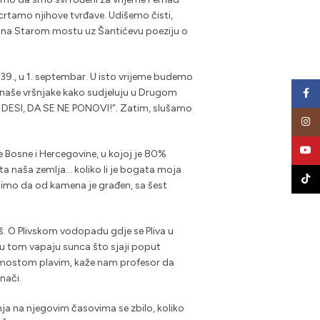
crtamo njihove tvrđave. Udišemo čisti,
, na Starom mostu uz Šantićevu poeziju o
39., u 1. septembar. U isto vrijeme budemo
 naše vršnjake kako sudjeluju u Drugom
Face
E DESI, DA SE NE PONOVI!”. Zatim, slušamo
Insta
YouT
ice Bosne i Hercegovine, u kojoj je 80%
ta naša zemlja… koliko li je bogata moja
TikTo
idimo da od kamena je građen, sa šest
š. O Plivskom vodopadu gdje se Pliva u
 u tom vapaju sunca što sjaji poput
ći mostom plavim, kaže nam profesor da
nači.
anja na njegovim časovima se zbilo, koliko