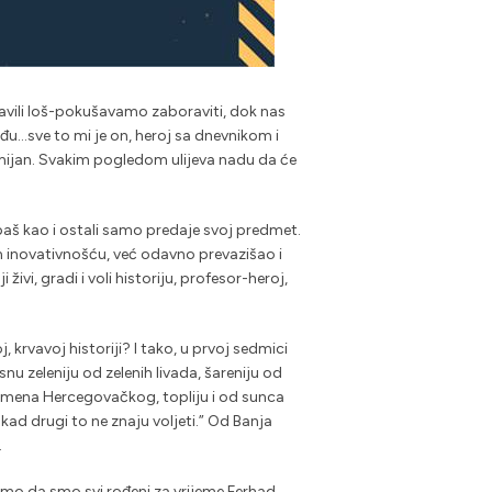
stavili loš-pokušavamo zaboraviti, dok nas
ađu…sve to mi je on, heroj sa dnevnikom i
smijan. Svakim pogledom ulijeva nadu da će
baš kao i ostali samo predaje svoj predmet.
 inovativnošću, već odavno prevazišao i
ivi, gradi i voli historiju, profesor-heroj,
krvavoj historiji? I tako, u prvoj sedmici
u zeleniju od zelenih livada, šareniju od
d kamena Hercegovačkog, topliju i od sunca
ad drugi to ne znaju voljeti.” Od Banja
.
imo da smo svi rođeni za vrijeme Ferhad