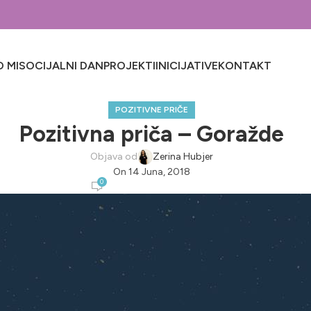
 MI
SOCIJALNI DAN
PROJEKTI
INICIJATIVE
KONTAKT
POZITIVNE PRIČE
Pozitivna priča – Goražde
Objava od
Zerina Hubjer
On 14 Juna, 2018
0