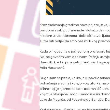
Kroz školovanje gradimo nova prijateljstva, u
oni dobri svaki put iznenade i dokažu da mogu
kredom u ruci. Iskrenost, dobročinstvo, lju
sutra biti bolje i da smo baš mi ti koji piše
Kada bih govorila o još jednom profesoru his
No, ne govorim vam o takvom. Pažnju usmjera
dnevnik i kredu i prosvjetu. Heroj sa drugačiji
Adin Hasanović.
Dugo sam se pitala, kolika je ljubav Bosanaca
pohađanja srednje škole, prvog utorka, na prv
ćilima koji je njome razastr i odbraniti Bosn
kojim je obasjana…mogu samo iskreni domoljub
Luke do Maglića, od Posavine do Šantića. Du
Kad svratimo u Banja Luku pa je nestvarnim 