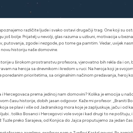
poznajemo različite ljude i svako ostavi drugačiji trag. One koji su o
 još bolje. Prijatelj u nevolji, glas razuma u uzbuni, motivacija u bezn
bav, putovanja, zgode i nezgode, po tome ga pamtim. Vedar, uvijek na
mo novu historiju naše domovine.
torije u širokom prostranstvu profesora, vjerovatno bih rekla da i on, 
vam na heroja sa dnevnikom i kredom u ruci. Na heroja koji je svojom
e poredanim prioritetima, sa originalnim načinom predavanja, heroj koji ž
 i Hercegovaca prema jedinoj nam domovini? Kolika je emocija u našoj, 
om času historije, dobih jasan odgovor. Kaže mi profesor: ,,Braniti Bosn
u koja se plavi i više od Jadranskog mora koje je zapljuskuje, jaču i o
i…toliko Bosanci i Hercegovci vole svoje i kad drugi to ne poštuju, i k
ž Tuzle preko Sarajeva, od Konjica do Jajca proputujemo za jedan čas
metaforama zagrlimo, profesor nam o Tvrđavi Kastel govori. Pa zamisl