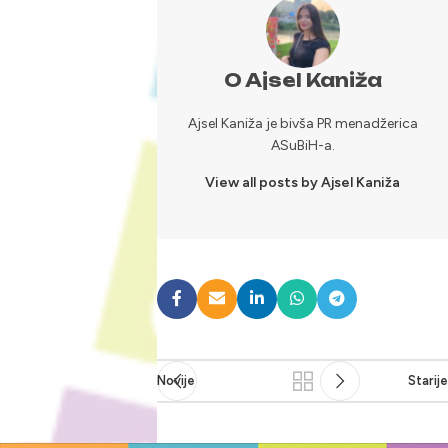
O Ajsel Kaniža
Ajsel Kaniža je bivša PR menadžerica
ASuBiH-a.
View all posts by Ajsel Kaniža
Novije
Starije