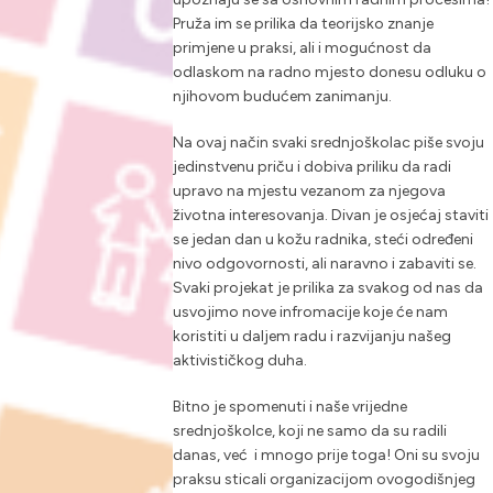
Pruža im se prilika da teorijsko znanje
primjene u praksi, ali i mogućnost da
odlaskom na radno mjesto donesu odluku o
njihovom budućem zanimanju.
Na ovaj način svaki srednjoškolac piše svoju
jedinstvenu priču i dobiva priliku da radi
upravo na mjestu vezanom za njegova
životna interesovanja. Divan je osjećaj staviti
se jedan dan u kožu radnika, steći određeni
nivo odgovornosti, ali naravno i zabaviti se.
Svaki projekat je prilika za svakog od nas da
usvojimo nove infromacije koje će nam
koristiti u daljem radu i razvijanju našeg
aktivističkog duha.
Bitno je spomenuti i naše vrijedne
srednjoškolce, koji ne samo da su radili
danas, već i mnogo prije toga! Oni su svoju
praksu sticali organizacijom ovogodišnjeg