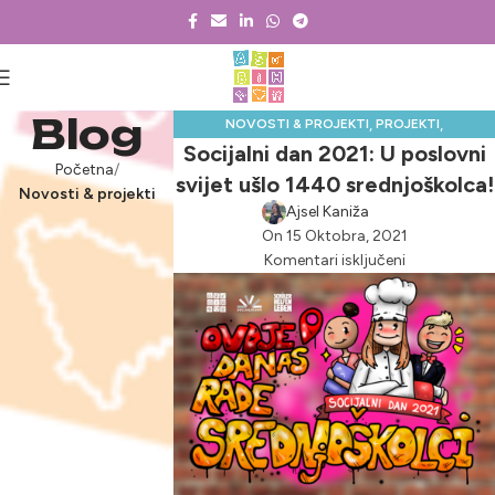
Blog
,
,
NOVOSTI & PROJEKTI
PROJEKTI
Socijalni dan 2021: U poslovni
SOCIJALNI DAN
Početna
svijet ušlo 1440 srednjoškolca!
Novosti & projekti
Ajsel Kaniža
On 15 Oktobra, 2021
Komentari isključeni