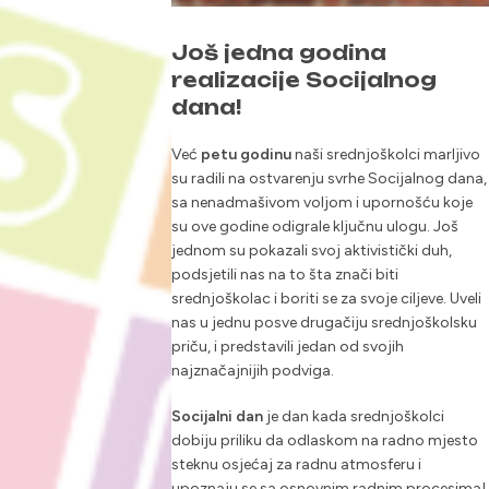
Još jedna godina
realizacije Socijalnog
dana!
Već
petu godinu
naši srednjoškolci marljivo
su radili na ostvarenju svrhe Socijalnog dana,
sa nenadmašivom voljom i upornošću koje
su ove godine odigrale ključnu ulogu. Još
jednom su pokazali svoj aktivistički duh,
podsjetili nas na to šta znači biti
srednjoškolac i boriti se za svoje ciljeve. Uveli
nas u jednu posve drugačiju srednjoškolsku
priču, i predstavili jedan od svojih
najznačajnijih podviga.
Socijalni dan
je dan kada srednjoškolci
dobiju priliku da odlaskom na radno mjesto
steknu osjećaj za radnu atmosferu i
upoznaju se sa osnovnim radnim procesima!