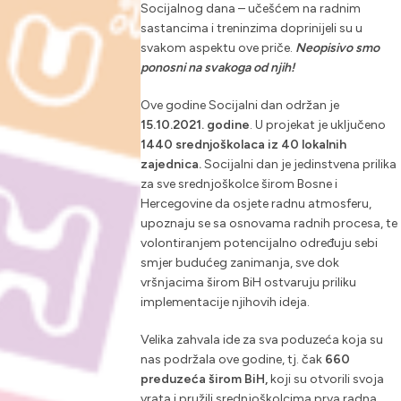
Socijalnog dana – učešćem na radnim
sastancima i treninzima doprinijeli su u
svakom aspektu ove priče.
Neopisivo smo
ponosni na svakoga od njih!
Ove godine Socijalni dan održan je
15.10.2021. godine
. U projekat je uključeno
1440 srednjoškolaca iz 40 lokalnih
zajednica.
Socijalni dan je jedinstvena prilika
za sve srednjoškolce širom Bosne i
Hercegovine da osjete radnu atmosferu,
upoznaju se sa osnovama radnih procesa, te
volontiranjem potencijalno određuju sebi
smjer budućeg zanimanja, sve dok
vršnjacima širom BiH ostvaruju priliku
implementacije njihovih ideja.
Velika zahvala ide za sva poduzeća koja su
nas podržala ove godine, tj. čak
660
preduzeća širom BiH,
koji su otvorili svoja
vrata i pružili srednjoškolcima prva radna