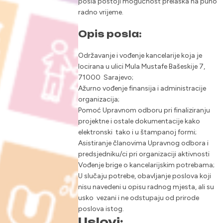
posla postoji mogućnost prelaska na puno
radno vrijeme.
Opis posla:
Održavanje i vođenje kancelarije koja je
locirana u ulici Mula Mustafe Bašeskije 7,
71000 Sarajevo;
Ažurno vođenje finansija i administracije
organizacija;
Pomoć Upravnom odboru pri finaliziranju
projektne i ostale dokumentacije kako
elektronski tako i u štampanoj formi;
Asistiranje članovima Upravnog odbora i
predsjedniku/ci pri organizaciji aktivnosti
Vođenje brige o kancelarijskim potrebama;
U slučaju potrebe, obavljanje poslova koji
nisu navedeni u opisu radnog mjesta, ali su
usko vezani i ne odstupaju od prirode
poslova istog.
Uslovi: