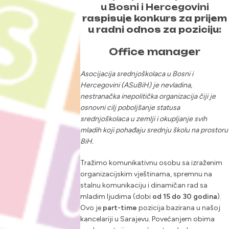
u Bosni i Hercegovini
raspisuje konkurs za prijem
u radni odnos za poziciju:
Office manager
Asocijacija srednjoškolaca u Bosni i
Hercegovini (ASuBiH) je nevladina,
nestranačka inepolitička organizacija čiji je
osnovni cilj poboljšanje statusa
srednjoškolaca u zemlji i okupljanje svih
mladih koji pohađaju srednju školu na prostoru
BiH.
Tražimo komunikativnu osobu sa izraženim
organizacijskim vještinama, spremnu na
stalnu komunikaciju i dinamičan rad sa
mladim ljudima (dobi
od 15 do 30 godina
).
Ovo je
part-time
pozicija bazirana u našoj
kancelariji u Sarajevu. Povećanjem obima