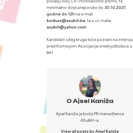
pošalju svoj CV i motivaciono pismo, te
minimalno dvije preporuke do
30.10.2021.
godine do 12h
na e-mail
konkurs@asubih.ba
, te u cc maila
asubih@yahoo.com
.
Kandidati užeg kruga biće pozvani na intervju
pred Komisijom Asocijacije srednjoškolaca u
BiH.
O Ajsel Kaniža
Ajsel Kaniža je bivša PR menadžerica
ASuBiH-a.
View all posts by Ajsel Kaniža