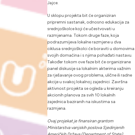
Jajce.
U sklopu projekta bit će organiziran
pripremni sastanak, odnosno edukacija za
srednjoškolce koji će učestvovati u
razmjenama. Tokom druge faze, koja
podrazumijeva lokalne razmjene u dva
ciklusa srednjoškolci će boraviti u domovima
svojih domaćina i s njima pohađati nastavu.
Također tokom ove faze bit će organizirane
panel diskusije sa lokalnim akterima važnim
za rješavanje ovog problema, ulične ili radne
akcije u svakoj lokalnoj zajednici. Završna
aktivnost projekta se ogleda u kreiranju
akcionih planova za svih 10 lokalnih
zajednica baziranih na iskustima sa
razmjena.
Ovaj projekat je finansiran grantom
Ministarstva vanjskih poslova Sjedinjenih
Američkih Država (Department of State).