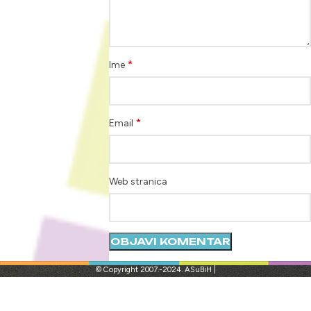
*
Ime
*
Email
Web stranica
© Copyright 2007.-2024. ASuBiH |