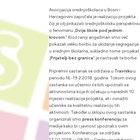
Asocijacija srednjoškolaca u Bosni i
Hercegovini započela je realizaciju projekta
čiji je cilj prikazati srednjoškolsku perspektivu
o fenomenu „
Dvije škole pod jednim
krovom
.“ Kroz raniji angažman smo već
pokazali veliku borbu za ukidanje segregacije
u srednjim školama, sukladno tome projekat
„
Prijatelji bez granica
“ je nastavak te borbe.
Pripremni sastanak se održava u
Travniku
u
periodu 16.-19.2.2018. godine. Tokom ovog
sastanka svi učesnici će biti upoznati sa
aktivnostima koje ih očekuju u narednih 10
mjeseci realizacije projekta, ali i osnažiti
učesnike za kvalitetnu realizaciju tih
aktivnosti. Također u sklopu ovog sastanka
organizirali smo
press konferenciju
za
medije kako bi i javnost upoznali s ovim
projektom. Konferencija se održala
17.02.2018. u 09:30 u Centru za edukaciju