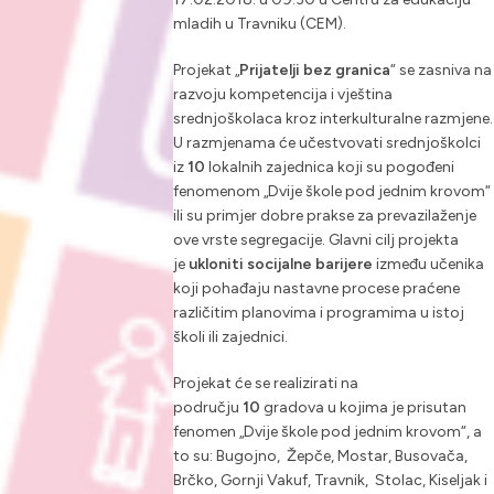
mladih u Travniku (CEM).
Projekat „
Prijatelji bez granica
“ se zasniva na
razvoju kompetencija i vještina
srednjoškolaca kroz interkulturalne razmjene.
U razmjenama će učestvovati srednjoškolci
iz
10
lokalnih zajednica koji su pogođeni
fenomenom „Dvije škole pod jednim krovom“
ili su primjer dobre prakse za prevazilaženje
ove vrste segregacije. Glavni cilj projekta
je
ukloniti socijalne barijere
između učenika
koji pohađaju nastavne procese praćene
različitim planovima i programima u istoj
školi ili zajednici.
Projekat će se realizirati na
području
10
gradova u kojima je prisutan
fenomen „Dvije škole pod jednim krovom“, a
to su: Bugojno, Žepče, Mostar, Busovača,
Brčko, Gornji Vakuf, Travnik, Stolac, Kiseljak i