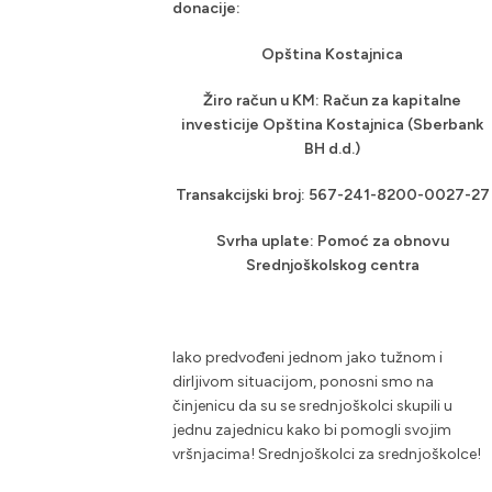
donacije:
Opština Kostajnica
Žiro račun u KM: Račun za kapitalne
investicije Opština Kostajnica (Sberbank
BH d.d.)
Transakcijski broj: 567-241-8200-0027-27
Svrha uplate: Pomoć za obnovu
Srednjoškolskog centra
Iako predvođeni jednom jako tužnom i
dirljivom situacijom, ponosni smo na
činjenicu da su se srednjoškolci skupili u
jednu zajednicu kako bi pomogli svojim
vršnjacima! Srednjoškolci za srednjoškolce!