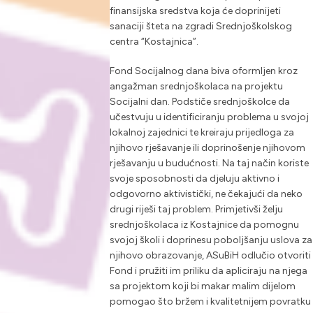
finansijska sredstva koja će doprinijeti
sanaciji šteta na zgradi Srednjoškolskog
centra “Kostajnica”.
Fond Socijalnog dana biva oformljen kroz
angažman srednjoškolaca na projektu
Socijalni dan. Podstiče srednjoškolce da
učestvuju u identificiranju problema u svojoj
lokalnoj zajednici te kreiraju prijedloga za
njihovo rješavanje ili doprinošenje njihovom
rješavanju u budućnosti. Na taj način koriste
svoje sposobnosti da djeluju aktivno i
odgovorno aktivistički, ne čekajući da neko
drugi riješi taj problem. Primjetivši želju
srednjoškolaca iz Kostajnice da pomognu
svojoj školi i doprinesu poboljšanju uslova za
njihovo obrazovanje, ASuBiH odlučio otvoriti
Fond i pružiti im priliku da apliciraju na njega
sa projektom koji bi makar malim dijelom
pomogao što bržem i kvalitetnijem povratku