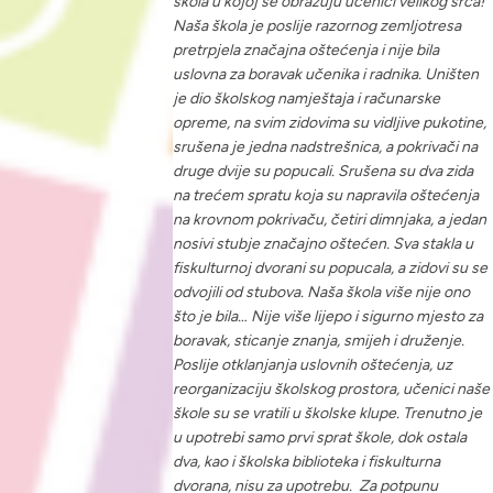
škola u kojoj se obrazuju učenici velikog srca!
Naša škola je poslije razornog zemljotresa
pretrpjela značajna oštećenja i nije bila
uslovna za boravak učenika i radnika. Uništen
je dio školskog namještaja i računarske
opreme, na svim zidovima su vidljive pukotine,
srušena je jedna nadstrešnica, a pokrivači na
druge dvije su popucali. Srušena su dva zida
na trećem spratu koja su napravila oštećenja
na krovnom pokrivaču, četiri dimnjaka, a jedan
nosivi stubje značajno oštećen. Sva stakla u
fiskulturnoj dvorani su popucala, a zidovi su se
odvojili od stubova. Naša škola više nije ono
što je bila… Nije više lijepo i sigurno mjesto za
boravak, sticanje znanja, smijeh i druženje.
Poslije otklanjanja uslovnih oštećenja, uz
reorganizaciju školskog prostora, učenici naše
škole su se vratili u školske klupe. Trenutno je
u upotrebi samo prvi sprat škole, dok ostala
dva, kao i školska biblioteka i fiskulturna
dvorana, nisu za upotrebu. Za potpunu