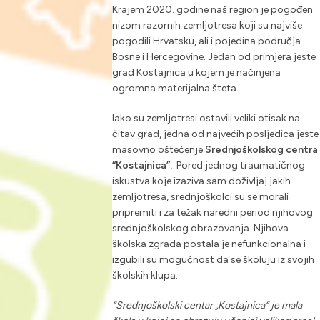
Krajem 2020. godine naš region je pogođen
nizom razornih zemljotresa koji su najviše
pogodili Hrvatsku, ali i pojedina područja
Bosne i Hercegovine. Jedan od primjera jeste
grad Kostajnica u kojem je načinjena
ogromna materijalna šteta.
Iako su zemljotresi ostavili veliki otisak na
čitav grad, jedna od najvećih posljedica jeste
masovno oštećenje
Srednjoškolskog centra
“Kostajnica”.
Pored jednog traumatičnog
iskustva koje izaziva sam doživljaj jakih
zemljotresa, srednjoškolci su se morali
pripremiti i za težak naredni period njihovog
srednjoškolskog obrazovanja. Njihova
školska zgrada postala je nefunkcionalna i
izgubili su mogućnost da se školuju iz svojih
školskih klupa.
“Srednjoškolski centar „Kostajnica“ je mala