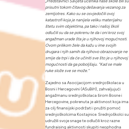
„Predstavnici Savjeta učenika naše škole bili su
prisutni tokom čitavog dešavanja vezanog za
zemljotres. Kako su se osvjedočili ovoj
katastrofi koja je nanijela veliku materijalnu
štetu svim objektima, pa tako i našoj školi
odlučili su da se pokrenu te da i oni kroz svoj
angažman urade šta je u njihovoj mogućnosti.
Ovom prilikom žele da kažu u ime svojih
drugara i njih samih da njihovo obrazovanje ne
smije da trpi i da će učiniti sve što je u njihovoj
mogućnosti da ga poboljšaju. “Kad se male
ruke slože sve se može.“
Zajedno sa Asocijacijom srednjoškolaca u
Bosni i Hercegovini (ASuBiH), zahvaljujući
angažmanu srednjoškolaca širom Bosne i
Hercegovine, pokrenuta je aktivnost koja ima
za cilj finansijski podržati i pružiti pomoć
srednjoškolcima Kostajnice. Srednjoškolci su
udružili svoje snage te odlučili kroz razne
fundraising aktivnosti skupiti neophodna