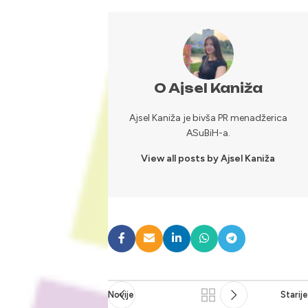
O Ajsel Kaniža
Ajsel Kaniža je bivša PR menadžerica
ASuBiH-a.
View all posts by Ajsel Kaniža
Novije
Starije