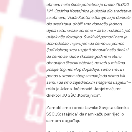
obnovu naše škole potrebno je preko 76.000
KM. Opština Kostajnica je uložila dio sredstava
za obnovu, Vlada Kantona Sarajevo je donirala
dio sredstava, dobili smo donaciju jednog
dijela računarske opreme – ali to, nažalost, još
uvijek nije dovoljno. Svaki vid pomoći nam je
dobrodošao, i vjerujem da ćemo uz pomoć
ljudi dobrog srca uspjeti obnoviti našu školu i
da ćemo se iduće školske godine vratiti u
obnovljen školski objekat, noseći u mislima,
poslije tog nemilog događaja, samo sreću i
ponos u srcima zbog saznanja da nismo bili
sami, i da smo zajedničkim snagama uspjeli!“
–
rekla je Jelena Jaćimović Janjetović, mr –
direktor JU SŠC „Kostajnica“.
Zamolili smo i predstavnike Savjeta učenika
SŠC „Kostajnica“ da nam kažu par riječi o
samom događaju: