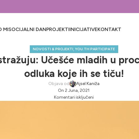
 MI
SOCIJALNI DAN
PROJEKTI
INICIJATIVE
KONTAKT
,
NOVOSTI & PROJEKTI
YOU.TH PARTICIPATE
istražuju: Učešće mladih u pr
odluka koje ih se tiču!
Objava od
Ajsel Kaniža
On 2 Juna, 2021
Komentari isključeni