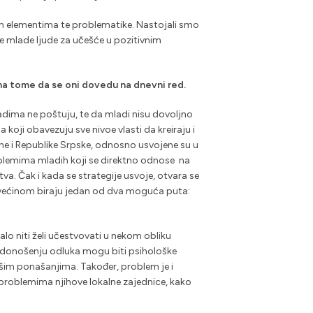
im elementima te problematike. Nastojali smo
aže mlade ljude za učešće u pozitivnim
e na tome da se oni dovedu na dnevni red.
mladima ne poštuju, te da mladi nisu dovoljno
oji obavezuju sve nivoe vlasti da kreiraju i
ine i Republike Srpske, odnosno usvojene su u
oblemima mladih koji se direktno odnose na
va. Čak i kada se strategije usvoje, otvara se
adi većinom biraju jedan od dva moguća puta:
lo niti želi učestvovati u nekom obliku
 u donošenju odluka mogu biti psihološke
našim ponašanjima. Također, problem je i
problemima njihove lokalne zajednice, kako