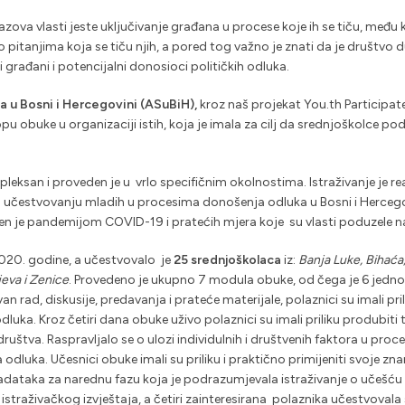
zazova vlasti jeste uključivanje građana u procese koje ih se tiču, među
i o pitanjima koja se tiču njih, a pored tog važno je znati da je društ
 građani i potencijalni donosioci političkih odluka.
ca u Bosni i Hercegovini (ASuBiH),
kroz naš projekat You.th Participate
klopu obuke u organizaciji istih, koja je imala za cilj da srednjoškolce
pleksan i proveden je u vrlo specifičnim okolnostima. Istraživanje je r
 o učestvovanju mladih u procesima donošenja odluka u Bosni i Hercegov
en je pandemijom COVID-19 i pratećih mjera koje su vlasti poduzele na 
020. godine, a učestvovalo je
25 srednjoškolaca
iz:
Banja Luke, Bihaća
jeva i Zenice
. Provedeno je ukupno 7 modula obuke, od čega je 6 jedno
n rad, diskusije, predavanja i prateće materijale, polaznici su imali pril
luka. Kroz četiri dana obuke uživo polaznici su imali priliku produbi
o društva. Raspravljalo se o ulozi individulnih i društvenih faktora u p
 odluka. Učesnici obuke imali su priliku i praktično primijeniti svoje zn
adataka za narednu fazu koja je podrazumjevala istraživanje o učešću
istraživačkog izvještaja, a četiri zainteresirana polaznika učestvovala 