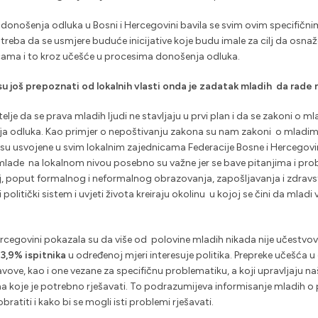
 donošenja odluka u Bosni i Hercegovini bavila se svim ovim specifičn
je treba da se usmjere buduće inicijative koje budu imale za cilj da osn
ama i to kroz učešće u procesima donošenja odluka.
isu još prepoznati od lokalnih vlasti onda je zadatak mladih da rad
elje da se prava mladih ljudi ne stavljaju u prvi plan i da se zakoni o 
a odluka. Kao primjer o nepoštivanju zakona su nam zakoni o mladima k
e nisu usvojene u svim lokalnim zajednicama Federacije Bosne i Hercegov
a mlade na lokalnom nivou posebno su važne jer se bave pitanjima i pr
caj, poput formalnog i neformalnog obrazovanja, zapošljavanja i zdravst
politički sistem i uvjeti života kreiraju okolinu u kojoj se čini da ml
ercegovini pokazala su da više od polovine mladih nikada nije učestvova
3,9% ispitnika
u određenoj mjeri interesuje politika. Prepreke učešća
tavove, kao i one vezane za specifičnu problematiku, a koji upravljaju 
koje je potrebno rješavati. To podrazumijeva informisanje mladih o 
ratiti i kako bi se mogli isti problemi rješavati.