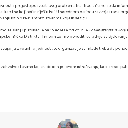
tivnosti i projekte posvetiti ovoj problematici. Trudit ćemo se da info
kao i na koji način riješiti isti. U narednom periodu razvoja i rada or
vanju istih o relevantnim stvarima koje ih se tiču.
mo se slanju publikacije na
15 adresa
od kojih je
12 Ministarstava koja 
Srpske i Brčko Distrikta. Time im želimo ponuditi suradnju za djelovan
usvajanja životnih vrijednosti, te organizacije za mlade
treba da ponude
ahvalnost svima koji su doprinijeli ovom istraživanju, kao i izradi publik