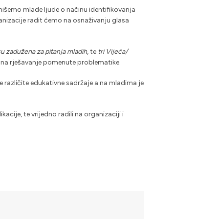
rmišemo mlade ljude o načinu identifikovanja
ganizacije radit ćemo na osnaživanju glasa
su zadužena za pitanja mladih
, te
tri Vijeća/
je na rješavanje pomenute problematike.
 različite edukativne sadržaje a na mladima je
acije, te vrijedno radili na organizaciji i