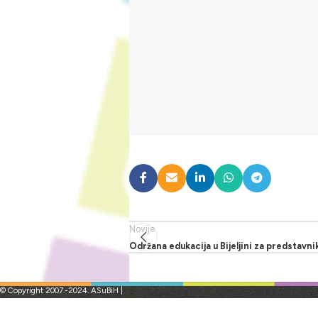
Novije
Održana edukacija u Bijeljini za predstavni
© Copyright 2007.-2024. ASuBiH |