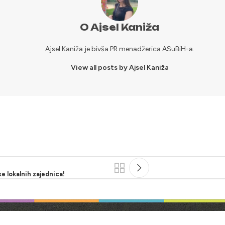
O Ajsel Kaniža
Ajsel Kaniža je bivša PR menadžerica ASuBiH-a.
View all posts by Ajsel Kaniža
ke lokalnih zajednica!