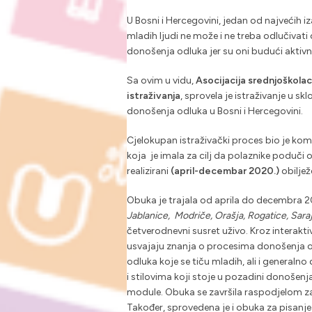
U Bosni i Hercegovini, jedan od najvećih i
mladih ljudi ne može i ne treba odlučivat
donošenja odluka jer su oni budući aktivni
Sa ovim u vidu,
Asocijacija srednjoškola
istraživanja
, sprovela je istraživanje u s
donošenja odluka u Bosni i Hercegovini.
Cjelokupan istraživački proces bio je kom
koja je imala za cilj da polaznike poduči
realizirani
(april-decembar 2020.)
obiljež
Obuka je trajala od aprila do decembra 2
Jablanice, Modriče, Orašja, Rogatice, Sara
četverodnevni susret uživo. Kroz interaktiva
usvajaju znanja o procesima donošenja od
odluka koje se tiču mladih, ali i generaln
i stilovima koji stoje u pozadini donošenja
module. Obuka se završila raspodjelom z
Također, sprovedena je i obuka za pisanje 