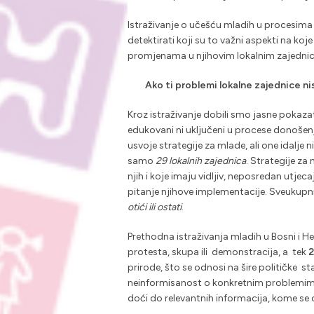
Istraživanje o učešću mladih u procesima
detektirati koji su to važni aspekti na ko
promjenama u njihovim lokalnim zajednic
Ako ti problemi lokalne zajednice n
Kroz istraživanje dobili smo jasne pokazat
edukovani ni uključeni u procese donošenj
usvoje strategije za mlade, ali one idalj
samo
29 lokalnih zajednica
. Strategije z
njih i koje imaju vidljiv, neposredan utje
pitanje njihove implementacije. Sveukupni 
otići ili ostati
.
Prethodna istraživanja mladih u Bosni i H
protesta, skupa ili demonstracija, a tek
2
prirode, što se odnosi na šire političke s
neinformisanost o konkretnim problemima 
doći do relevantnih informacija, kome se ob