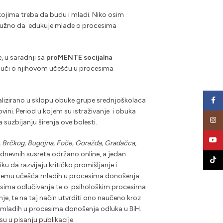
 kojima treba da budu i mladi. Niko osim
vo dužno da edukuje mlade o procesima
, u saradnji sa
proMENTE socijalna
 poduči o njihovom učešću u procesima
Face
ealizirano u sklopu obuke grupe srednjoškolaca
ini. Period u kojem su istraživanje i obuka
Insta
suzbijanju širenja ove bolesti.
YouT
, Brčkog, Bugojna, Foče, Goražda, Gradačca,
dnevnih susreta održano online, a jedan
TikTo
iku da razvijaju kritičko promišljanje i
ti temu učešća mladih u procesima donošenja
rocesima odlučivanja te o psihološkim procesima
anje, te na taj način utvrditi ono naučeno kroz
 mladih u procesima donošenja odluka u BiH.
su u pisanju publikacije.