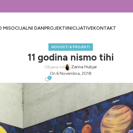
 MI
SOCIJALNI DAN
PROJEKTI
INICIJATIVE
KONTAKT
NOVOSTI & PROJEKTI
11 godina nismo tihi
Objava od
Zerina Hubjer
On 6 Novembra, 2018
0