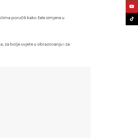
YouT
stima poručili kako žele izmjene u
TikTo
, za bolje uvjete u obrazovanju i za