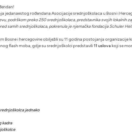
ođendan!
nja jedanaestog rođendana Asocijacije srednjoškolaca u Bosni i Herceg
evu, podrškom preko 250 srednjoškolaca, predstavnika svojih lokalnih za
 pored samih srednjoškolaca, pokrenula je njemačka fondacija Schuler Hel
m Bosne i hercegovine obilježili su 11 godina postojanja organizacije kr
čnog flash moba, gdje su srednjoškolci predstavili
11 uslova
koji se mora
srednjoškolca jednako
g kadra
joškolce