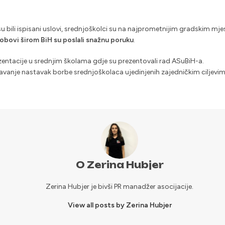
u bili ispisani uslovi, srednjoškolci su na najprometnijim gradskim mje
obovi širom BiH su poslali snažnu poruku
.
zentacije u srednjim školama gdje su prezentovali rad ASuBiH-a.
žavanje nastavak borbe srednjoškolaca ujedinjenih zajedničkim ciljevima
O Zerina Hubjer
Zerina Hubjer je bivši PR manadžer asocijacije.
View all posts by Zerina Hubjer