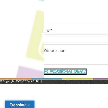
*
Ime
Web stranica
© Copyright 2007.-2024. ASuBiH |
Translate »