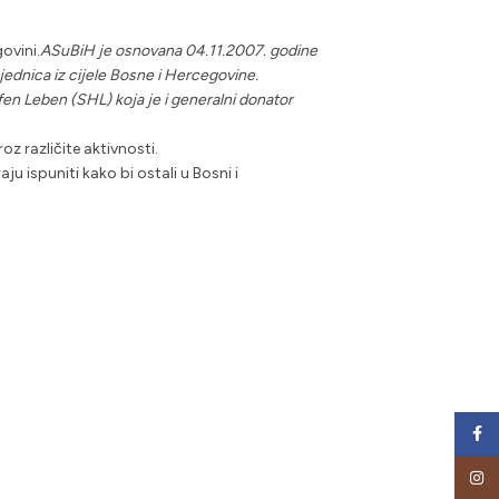
ovini.
ASuBiH je osnovana 04.11.2007. godine
jednica iz cijele Bosne i Hercegovine.
fen Leben (SHL) koja je i generalni donator
oz različite aktivnosti.
ju ispuniti kako bi ostali u Bosni i
Face
Insta