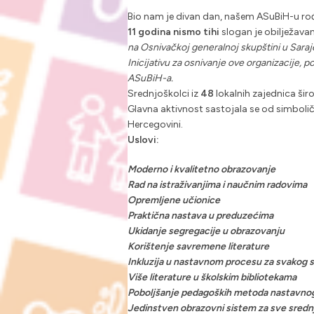
Bio nam je divan dan, našem ASuBiH-u r
11 godina nismo tihi
slogan je obilježava
na Osnivačkoj generalnoj skupštini u Saraj
Inicijativu za osnivanje ove organizacije,
ASuBiH-a.
Srednjoškolci iz
48
lokalnih zajednica širo
Glavna aktivnost sastojala se od simboli
Hercegovini.
Uslovi:
Moderno i kvalitetno obrazovanje
Rad na istraživanjima i naučnim radovima
Opremljene učionice
Praktična nastava u preduzećima
Ukidanje segregacije u obrazovanju
Korištenje savremene literature
Inkluzija u nastavnom procesu za svakog 
Više literature u školskim bibliotekama
Poboljšanje pedagoških metoda nastavno
Jedinstven obrazovni sistem za sve sredn