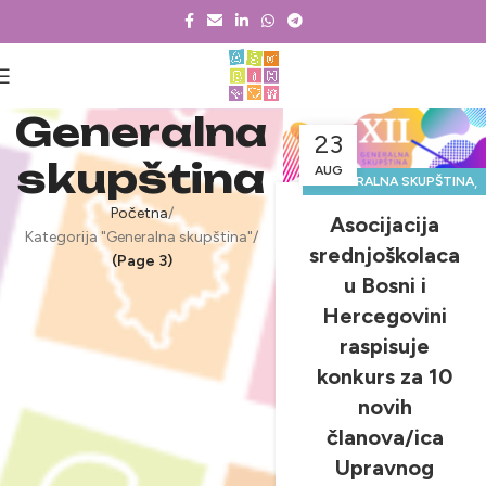
Generalna
23
skupština
AUG
,
GENERALNA SKUPŠTINA
NOVOSTI & PROJEKTI
Početna
Asocijacija
Kategorija "Generalna skupština"
srednjoškolaca
(Page 3)
u Bosni i
Hercegovini
raspisuje
konkurs za 10
novih
članova/ica
Upravnog