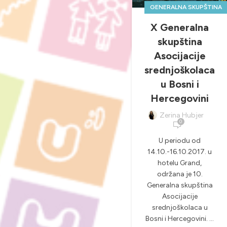
GENERALNA SKUPŠTINA
,
NOVOSTI & PROJEKTI
X Generalna
skupština
Asocijacije
srednjoškolaca
u Bosni i
Hercegovini
Zerina Hubjer
0
U periodu od
14.10.-16.10.2017. u
hotelu Grand,
održana je 10.
Generalna skupština
Asocijacije
srednjoškolaca u
Bosni i Hercegovini. ...