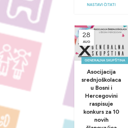
NASTAVI ČITATI
28
AUG
GENERALNA SKUPŠTINA
,
NOVOSTI & PROJEKTI
Asocijacija
srednjoškolaca
u Bosni i
Hercegovini
raspisuje
konkurs za 10
novih
članova/ica