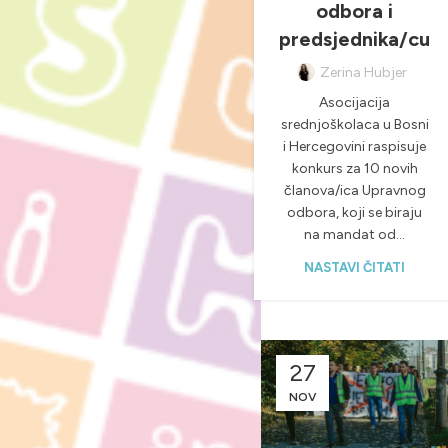
odbora i
predsjednika/cu
Zerina Hubjer
Asocijacija
srednjoškolaca u Bosni
i Hercegovini raspisuje
konkurs za 10 novih
članova/ica Upravnog
odbora, koji se biraju
na mandat od...
NASTAVI ČITATI
27
NOV