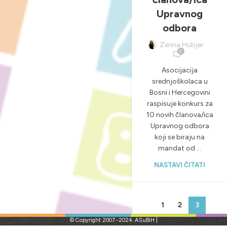
Upravnog
odbora
Zerina Hubjer
0
Asocijacija
srednjoškolaca u
Bosni i Hercegovini
raspisuje konkurs za
10 novih članova/ica
Upravnog odbora
koji se biraju na
mandat od ...
NASTAVI ČITATI
1
2
3
© Copyright 2007.-2024. ASuBiH |