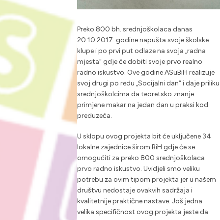
Preko 800 bh. srednjoškolaca danas
20.10.2017. godine napušta svoje školske
klupe i po prvi put odlaze na svoja „radna
mjesta“ gdje će dobiti svoje prvo realno
radno iskustvo. Ove godine ASuBiH realizuje
svoj drugi po redu „Socijalni dan“ i daje priliku
srednjoškolcima da teoretsko znanje
primjene makar na jedan dan u praksi kod
preduzeća.
U sklopu ovog projekta bit će uključene 34
lokalne zajednice širom BiH gdje će se
omogućiti za preko 800 srednjoškolaca
prvo radno iskustvo. Uvidjeli smo veliku
potrebu za ovim tipom projekta jer u našem
društvu nedostaje ovakvih sadržaja i
kvalitetnije praktične nastave. Još jedna
velika specifičnost ovog projekta jeste da