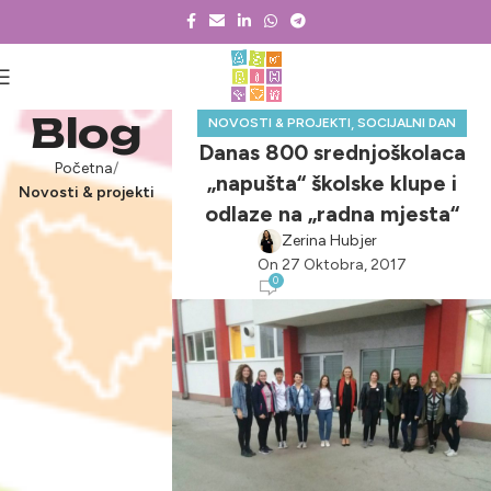
Blog
,
NOVOSTI & PROJEKTI
SOCIJALNI DAN
Danas 800 srednjoškolaca
Početna
„napušta“ školske klupe i
Novosti & projekti
odlaze na „radna mjesta“
Zerina Hubjer
On 27 Oktobra, 2017
0