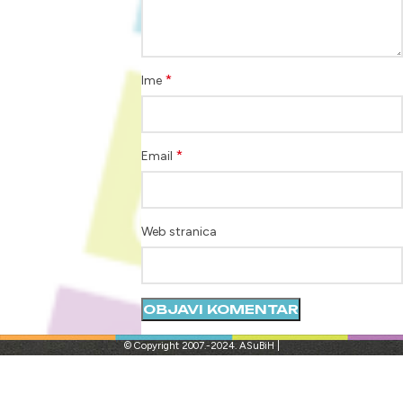
*
Ime
*
Email
Web stranica
© Copyright 2007.-2024. ASuBiH |