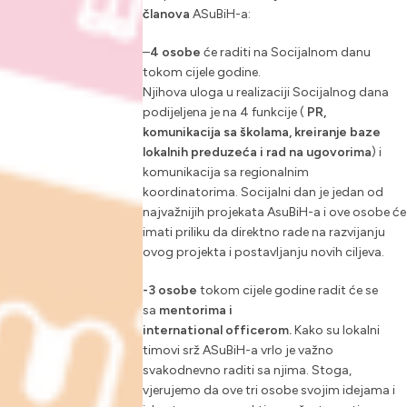
članova
ASuBiH-a:
–
4 osobe
će raditi na Socijalnom danu
tokom cijele godine.
Njihova uloga u realizaciji Socijalnog dana
podijeljena je na 4 funkcije (
PR,
komunikacija sa školama, kreiranje baze
lokalnih preduzeća i rad na ugovorima
) i
komunikacija sa regionalnim
koordinatorima. Socijalni dan je jedan od
najvažnijih projekata AsuBiH-a i ove osobe će
imati priliku da direktno rade na razvijanju
ovog projekta i postavljanju novih ciljeva.
-3 osobe
tokom cijele godine radit će se
sa
mentorima i
international
officerom.
Kako su lokalni
timovi srž ASuBiH-a vrlo je važno
svakodnevno raditi sa njima. Stoga,
vjerujemo da ove tri osobe svojim idejama i