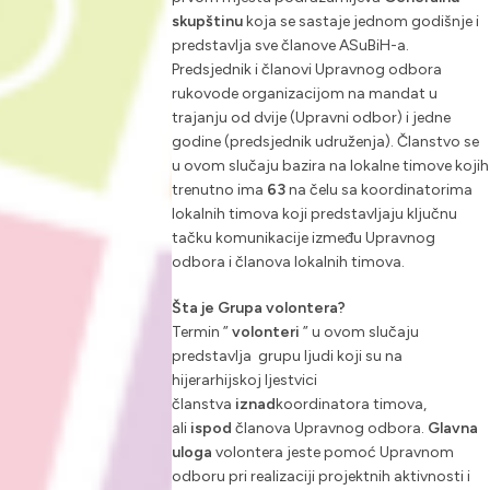
skupštinu
koja se sastaje jednom godišnje i
predstavlja sve članove ASuBiH-a.
Predsjednik i članovi Upravnog odbora
rukovode organizacijom na mandat u
trajanju od dvije (Upravni odbor) i jedne
godine (predsjednik udruženja). Članstvo se
u ovom slučaju bazira na lokalne timove kojih
trenutno ima
63
na čelu sa koordinatorima
lokalnih timova koji predstavljaju ključnu
tačku komunikacije između Upravnog
odbora i članova lokalnih timova.
Šta je Grupa volontera?
Termin ”
volonteri
” u ovom slučaju
predstavlja grupu ljudi koji su na
hijerarhijskoj ljestvici
članstva
iznad
koordinatora timova,
ali
ispod
članova Upravnog odbora.
Glavna
uloga
volontera jeste pomoć Upravnom
odboru pri realizaciji projektnih aktivnosti i