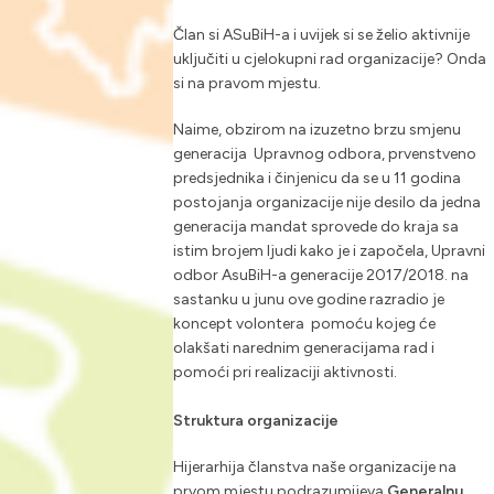
Član si ASuBiH-a i uvijek si se želio aktivnije
uključiti u cjelokupni rad organizacije? Onda
si na pravom mjestu.
Naime, obzirom na izuzetno brzu smjenu
generacija Upravnog odbora, prvenstveno
predsjednika i činjenicu da se u 11 godina
postojanja organizacije nije desilo da jedna
generacija mandat sprovede do kraja sa
istim brojem ljudi kako je i započela, Upravni
odbor AsuBiH-a generacije 2017/2018. na
sastanku u junu ove godine razradio je
koncept volontera pomoću kojeg će
olakšati narednim generacijama rad i
pomoći pri realizaciji aktivnosti.
Struktura organizacije
Hijerarhija članstva naše organizacije na
prvom mjestu podrazumijeva
Generalnu