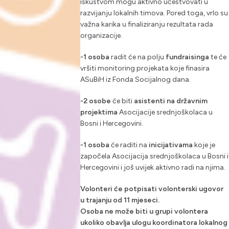
iskustvom mogu aktivno učestvovati u
razvijanju lokalnih timova. Pored toga, vrlo su
važna karika u finaliziranju rezultata rada
organizacije.
-1 osoba
radit će na polju
fundraisinga
te će
vršiti monitoring projekata koje finasira
ASuBiH iz Fonda Socijalnog dana.
-2 osobe
će biti
asistenti na državnim
projektima
Asocijacije srednjoškolaca u
Bosni i Hercegovini.
-1 osoba
će raditi na
inicijativama
koje je
započela Asocijacija srednjoškolaca u Bosni i
Hercegovini i još uvijek aktivno radi na njima.
Volonteri će potpisati volonterski ugovor
u trajanju od 11 mjeseci.
Osoba ne može biti u grupi volontera
ukoliko obavlja ulogu koordinatora lokalnog