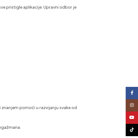
e pristigle aplikacije. Upravni odbor je
Face
Insta
 i znanjem pomoći u razvijanju svake od
YouT
 angažmana.
TikTo