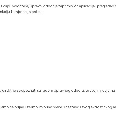
rupu volontera, Upravni odbor je zaprimio 27 aplikacija i pregledao sv
nkciju 11 mjeseci, a oni su:
liku direktno se upoznati sa radom Upravnog odbora, te svojim idejama
jujemo na prijavi i želimo im puno sreće u nastavku svog aktivističkog