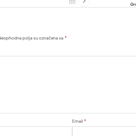
Gru
*
Neophodna polja su označena sa
*
Email