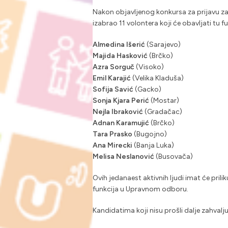
Nakon objavljenog konkursa za prijavu za G
izabrao 11 volontera koji će obavljati tu fu
Almedina Išerić
(Sarajevo)
Majida Hasković
(Brčko)
Azra Sorguč
(Visoko)
Emil Karajić
(Velika Kladuša)
Sofija Savić
(Gacko)
Sonja Kjara Perić
(Mostar)
Nejla Ibraković
(Gradačac)
Adnan Karamujić
(Brčko)
Tara Prasko
(Bugojno)
Ana Mirecki
(Banja Luka)
Melisa Neslanović
(Busovača)
Ovih jedanaest aktivnih ljudi imat će pri
funkcija u Upravnom odboru.
Kandidatima koji nisu prošli dalje zahval