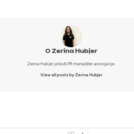
O Zerina Hubjer
Zerina Hubjer je bivši PR manadžer asocijacije.
View all posts by Zerina Hubjer