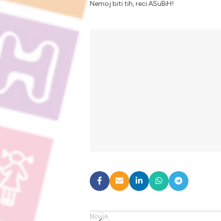
Nemoj biti tih, reci ASuBiH!
Novije