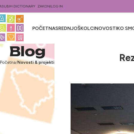
ASUBIH DICTIONARY
ZAKONI
LOG IN
POČETNA
SREDNJOŠKOLCI
NOVOSTI
KO SMO
Blog
Rez
Početna
Novosti & projekti