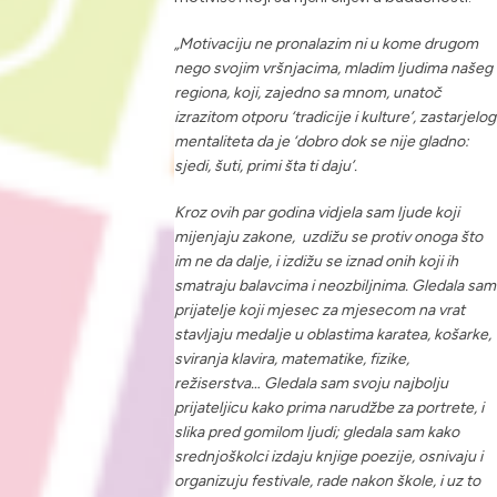
„Motivaciju ne pronalazim ni u kome drugom
nego svojim vršnjacima, mladim ljudima našeg
regiona, koji, zajedno sa mnom, unatoč
izrazitom otporu ‘tradicije i kulture’, zastarjelog
mentaliteta da je ‘dobro dok se nije gladno:
sjedi, šuti, primi šta ti daju’.
Kroz ovih par godina vidjela sam ljude koji
mijenjaju zakone, uzdižu se protiv onoga što
im ne da dalje, i izdižu se iznad onih koji ih
smatraju balavcima i neozbiljnima. Gledala sam
prijatelje koji mjesec za mjesecom na vrat
stavljaju medalje u oblastima karatea, košarke,
sviranja klavira, matematike, fizike,
režiserstva… Gledala sam svoju najbolju
prijateljicu kako prima narudžbe za portrete, i
slika pred gomilom ljudi; gledala sam kako
srednjoškolci izdaju knjige poezije, osnivaju i
organizuju festivale, rade nakon škole, i uz to