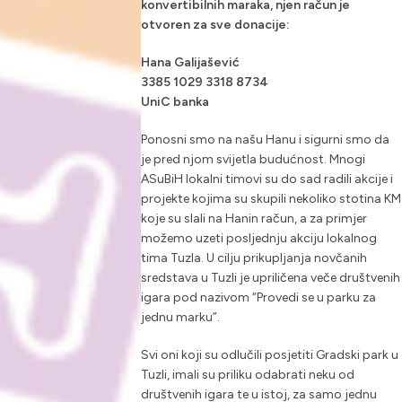
konvertibilnih maraka, njen račun je
otvoren za sve donacije:
Hana Galijašević
3385 1029 3318 8734
UniC banka
Ponosni smo na našu Hanu i sigurni smo da
je pred njom svijetla budućnost. Mnogi
ASuBiH lokalni timovi su do sad radili akcije i
projekte kojima su skupili nekoliko stotina KM
koje su slali na Hanin račun, a za primjer
možemo uzeti posljednju akciju lokalnog
tima Tuzla. U cilju prikupljanja novčanih
sredstava u Tuzli je upriličena veče društvenih
igara pod nazivom “Provedi se u parku za
jednu marku”.
Svi oni koji su odlučili posjetiti Gradski park u
Tuzli, imali su priliku odabrati neku od
društvenih igara te u istoj, za samo jednu