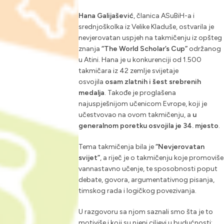
Hana Galijašević
, članica ASuBiH-a i
srednjoškolka iz Velike Kladuše, ostvarila je
nevjerovatan uspjeh na takmičenju iz opšteg
znanja
“The World Scholar’s Cup”
održanog
u Atini. Hana je u konkurenciji od 1.500
takmičara iz 42 zemlje svijetaje
osvojila
osam zlatnih i šest srebrenih
medalja
. Takođe je proglašena
najuspješnijom učenicom Evrope, koji je
učestvovao na ovom takmičenju, a
u
generalnom poretku osvojila je 34. mjesto
.
Tema takmičenja bila je
“Nevjerovatan
svijet”
, a riječ je o takmičenju koje promoviše
vannastavno učenje, te sposobnosti poput
debate, govora, argumentativnog pisanja,
timskog rada i logičkog povezivanja.
U razgovoru sa njom saznali smo šta je to
motiviše i koji su njeni ciljevi u budućnosti: