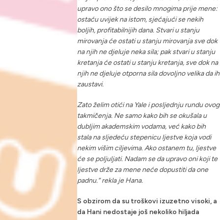
upravo ono što se desilo mnogima prije mene:
ostaću uvijek na istom, sjećajući se nekih
boljih, profitabilnijih dana. Stvari u stanju
mirovanja će ostati u stanju mirovanja sve dok
na njih ne djeluje neka sila; pak stvari u stanju
kretanja će ostati u stanju kretanja, sve dok na
njih ne djeluje otporna sila dovoljno velika da ih
zaustavi.
Zato želim otići na Yale i posljednju rundu ovog
takmičenja. Ne samo kako bih se okušala u
dubljim akademskim vodama, već kako bih
stala na sljedeću stepenicu ljestve koja vodi
nekim višim ciljevima. Ako ostanem tu, ljestve
će se poljuljati. Nadam se da upravo oni koji te
ljestve drže za mene neće dopustiti da one
padnu.“ rekla je Hana.
S obzirom da su troškovi izuzetno visoki, a
da Hani nedostaje još nekoliko hiljada