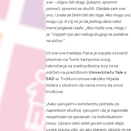
sve – stignu biti dragi, ljubazni, spremni
pomoći, spremni se družiti. Gledala sam sve
ovo, i znala da želim biti dio toga. Ako mogu oni,
mogu i ja. A cilj mi je da jednog dana neko
mene pogleda i kaže: „Ako može ona, mogu i
ja.“ Uspjeh nije ako nekog drugog ne potakne
na slično.“
Uz sve ove medalje, Hana je uspjela ostvariti
plasman na Turnir šampiona ovog
takmičenja za srednjoškolce, koji će se
održati na prestižnom
Univerzitetu Yale u
SAD-u
. Troškovi iznose nekoliko hiljada
dolara s obzirom da sama mora da snosi
troškove.
„Kako vjerujem u konstantnu potrebu za
napretkom društva, vjerujem i da je napredak
neophodan za opstanak i na individualnom
nivou. Upravo zato sebe guram uvijek dalje,
uvijek prema više, jer ako stanem, desiće mi se