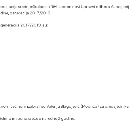
cijacije srednjoškolaca u BiH izabran novi Upravni odbora Asocijacije
odine, generacija 2017/2019.
generacija 2017/2019. su:
nom većinom izabrali su Valeriju Blagojević (Modriča) za predsjednika
želimo im puno sreće u naredne 2 godine.