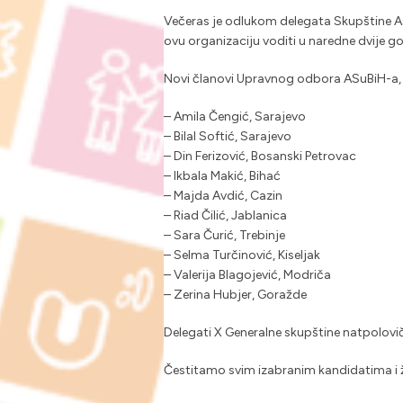
Večeras je odlukom delegata Skupštine Aso
ovu organizaciju voditi u naredne dvije g
Novi članovi Upravnog odbora ASuBiH-a, 
– Amila Čengić, Sarajevo
– Bilal Softić, Sarajevo
– Din Ferizović, Bosanski Petrovac
– Ikbala Makić, Bihać
– Majda Avdić, Cazin
– Riad Čilić, Jablanica
– Sara Čurić, Trebinje
– Selma Turčinović, Kiseljak
– Valerija Blagojević, Modriča
– Zerina Hubjer, Goražde
Delegati X Generalne skupštine natpolovič
Čestitamo svim izabranim kandidatima i 