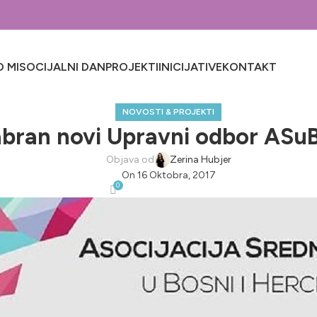
 MI
SOCIJALNI DAN
PROJEKTI
INICIJATIVE
KONTAKT
NOVOSTI & PROJEKTI
abran novi Upravni odbor ASu
Objava od
Zerina Hubjer
On 16 Oktobra, 2017
0