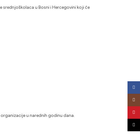
 srednjoškolaca u Bosni i Hercegovini koji će
Face
Insta
YouT
 organizacije u narednih godinu dana.
TikTo