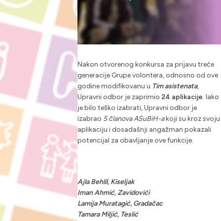
Nakon otvorenog konkursa za prijavu treće
generacije Grupe volontera, odnosno od ove
godine modifikovanu u
Tim asistenata
,
Upravni odbor je zaprimio
24 aplikacije
. Iako
je bilo teško izabrati, Upravni odbor je
izabrao
5 članova ASuBiH-a
koji su kroz svoju
aplikaciju i dosadašnji angažman pokazali
potencijal za obavljanje ove funkcije.
Ajla Behlil, Kiseljak
Iman Ahmić, Zavidovići
Lamija Muratagić, Gradačac
Tamara Miljić, Teslić