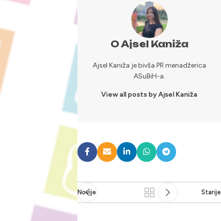
O Ajsel Kaniža
Ajsel Kaniža je bivša PR menadžerica
ASuBiH-a.
View all posts by Ajsel Kaniža
Novije
Starije